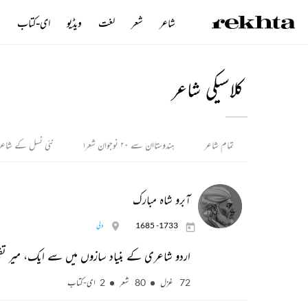
شاعر
شعر
لغت
ویڈیو
ای-کتاب
ن
کلاسیکی شاعر
تمام شاعر
ہندوستاان سے ۲۰ نوجوان شعرا
نئی نسل کے شاعر
آبرو شاہ مبارک
1685 -1733
دلی
اردو شاعری کے بنیاد سازوں میں سے ایک، میر تق
72 غزل
80 شعر
2 ای-کتاب