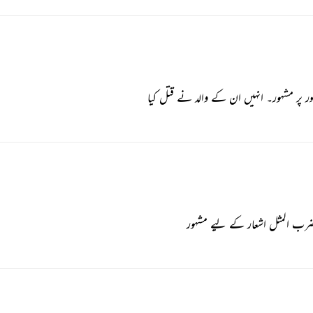
پر مشہور۔ انہیں ان کے والد نے قتل کیا
ضرب المثل اشعار کے لیے مشہور