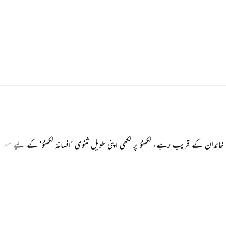
خاندان کے قریب رہے، لکھنؤ پر لکھی اپنی طویل مثنوی ’افسانۂ لکھنؤ‘ کے لیے مع