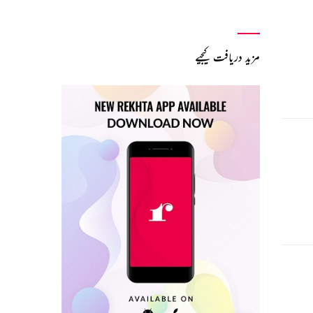
مزید دریافت کیجیے
روف