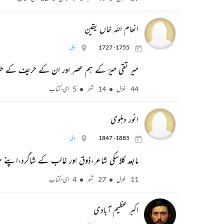
انعام اللہ خاں یقین
1727 -1755
دلی
میر تقی میرؔ کے ہم عصر اور ان کے حریف کے طور 
44 غزل
14 شعر
5 ای-کتاب
انور دہلوی
1847 -1885
دلی
مابعد کلاسکی شاعر،ذوق اور غالب کے شاگرد،اپنے 
11 غزل
27 شعر
4 ای-کتاب
اکبر عظیم آبادی