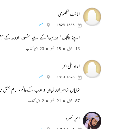
امانت لکھنوی
1825 -1858
لکھنؤ
اپنے ناٹک ’اندرسبھا‘ کے لیے مشہور، اودھ کے آ
13 غزل
15 شعر
23 ای-کتاب
امداد علی بحر
1810 -1878
لکھنؤ
نمایاں شاعر اور زبان و ادب کےعالم، امام بخش ن
87 غزل
91 شعر
2 ای-کتاب
امیر خسرو
1253 -1325
دلی