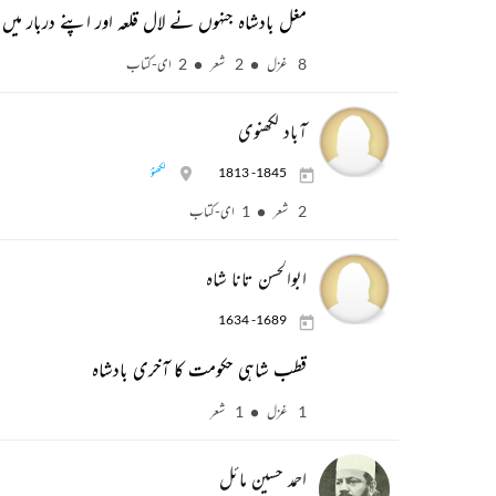
مغل بادشاہ جنہوں نے لال قلعہ اور اپنے دربار میں
8 غزل
2 شعر
2 ای-کتاب
آباد لکھنوی
1813 -1845
لکھنؤ
2 شعر
1 ای-کتاب
ابوالحسن تانا شاہ
1634 -1689
قطب شاہی حکومت کا آخری بادشاہ
1 غزل
1 شعر
احمد حسین مائل