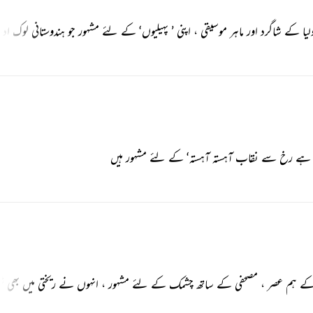
 کے شاگرد اور ماہر موسیقی ، اپنی ’ پہیلیوں‘ کے لئے مشہور جو ہندوستانی لوک اد
ہے رخ سے نقاب آہستہ آہستہ‘ کے لئے مشہور ہیں
ہم عصر ، مصحفی کے ساتھ چشمک کے لئے مشہور ، انہوں نے ریختی میں بھی شعر کہے 