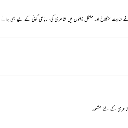
وں نے نہایت سنگلاخ اور مشکل زمینوں میں شاعری کی، رباعی گوئی کے لیے بھی جانے
 شاعری کے لئے مشہور