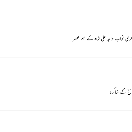
خری نواب واجد علی شاہ کے ہم عصر
اسخ کے شاگرد