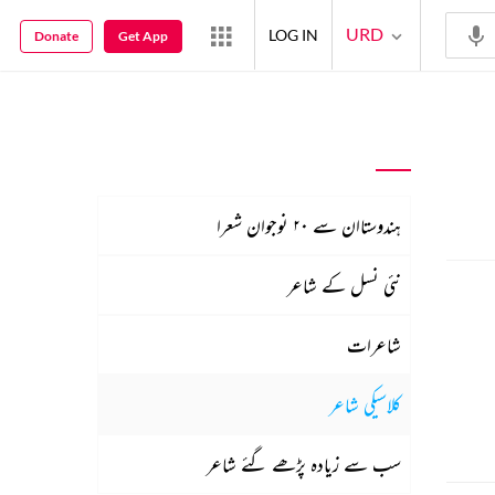
URD
LOG IN
Donate
Get App
ہندوستاان سے ۲۰ نوجوان شعرا
نئی نسل کے شاعر
شاعرات
کلاسیکی شاعر
سب سے زیادہ پڑھے گئے شاعر