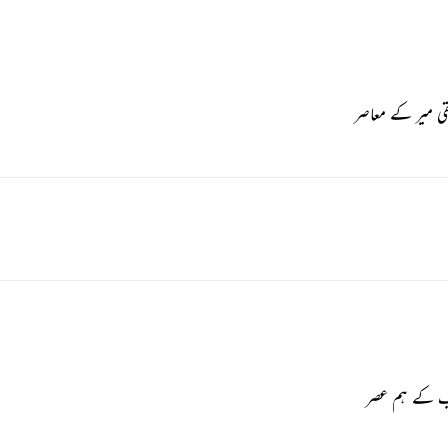
الب کے ہم عصر