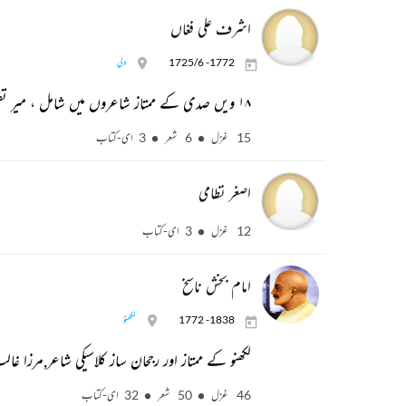
اشرف علی فغاں
1725/6 -1772
دلی
۱۸ ویں صدی کے ممتاز شاعروں میں شامل ، میر تقی میر کے معاصر
15 غزل
6 شعر
3 ای-کتاب
اصغر نظامی
12 غزل
3 ای-کتاب
امام بخش ناسخ
1772 -1838
لکھنؤ
لکھنو کے ممتاز اور رجحان ساز کلاسیکی شاعر,مرزا غ
46 غزل
50 شعر
32 ای-کتاب