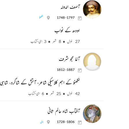
آصف الدولہ
1748 -1797
لکھنؤ
اودھ کے نواب
27 غزل
8 شعر
3 ای-کتاب
آغا حجو شرف
1812 -1887
لکھنؤ کے اہم کلاسیکی شاعر، آتش کے شاگرد، شاہی 
42 غزل
25 شعر
6 ای-کتاب
آفتاب شاہ عالم ثانی
1728 -1806
دلی