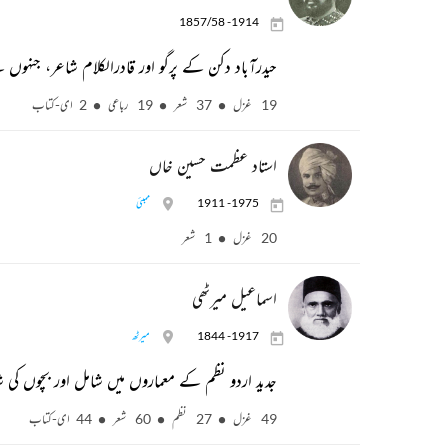
1857/58 -1914
حیدرآباد دکن کے پرگو اور قادرالکلام شاعر، جنہ
19 غزل
37 شعر
19 رباعی
2 ای-کتاب
استاد عظمت حسین خاں
1911 -1975
ممبئی
20 غزل
1 شعر
اسماعیل میرٹھی
1844 -1917
میرٹھ
جدید اردو نظم کے معماروں میں شامل اور بچوں کی
49 غزل
27 نظم
60 شعر
44 ای-کتاب