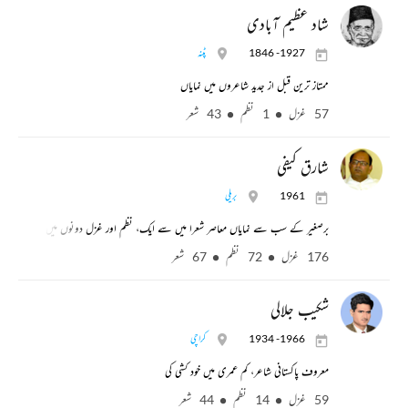
شاد عظیم آبادی
1846 -1927
پٹنہ
ممتاز ترین قبل از جدید شاعروں میں نمایاں
57 غزل
1 نظم
43 شعر
شارق کیفی
1961
بریلی
برصغیر کے سب سے نمایاں معاصر شعرا میں سے ایک، نظم اور غزل دونوں میں یکساں تخلیق
176 غزل
72 نظم
67 شعر
شکیب جلالی
1934 -1966
کراچی
معروف پاکستانی شاعر، کم عمری میں خود کشی کی
59 غزل
14 نظم
44 شعر