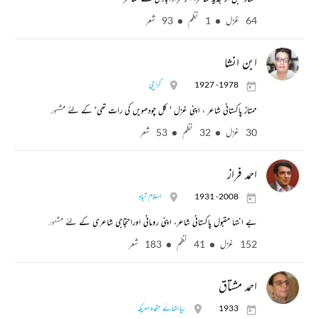
64 غزل
1 نظم
93 شعر
ابن انشا
1927 -1978
کراچی
ممتاز پاکستانی شاعر ، اپنی غزل ’ کل چودھویں کی رات تھی‘ کے لئے مشہور
30 غزل
32 نظم
53 شعر
احمد فراز
1931 -2008
اسلام آباد
بے انتہا مقبول پاکستانی شاعر، اپنی رومانی اوراحتجاجی شاعری کے لئے مشہور
152 غزل
41 نظم
183 شعر
احمد مشتاق
1933
ریاستہائے متحدہ امریکہ