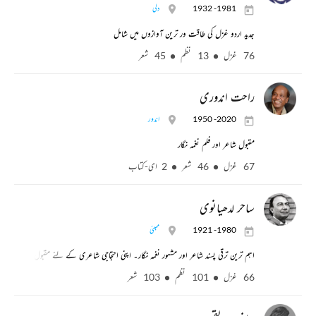
1932 -1981
دلی
جدید اردو غزل کی طاقت ور ترین آوازوں میں شامل
76 غزل
13 نظم
45 شعر
راحت اندوری
1950 -2020
اندور
مقبول شاعر اور فلم نغمہ نگار
67 غزل
46 شعر
2 ای-کتاب
ساحر لدھیانوی
1921 -1980
ممبئی
اہم ترین ترقی پسند شاعر اور مشہور نغمہ نگار۔ اپنی احتجاجی شاعری کے لئے مقبول
66 غزل
101 نظم
103 شعر