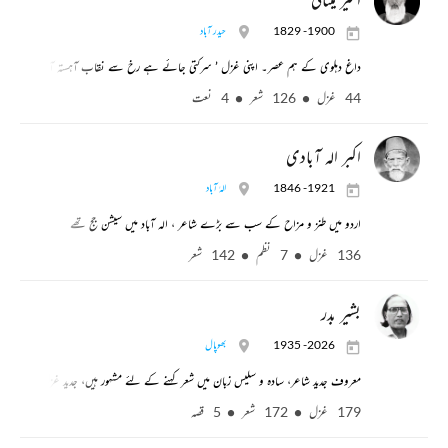
1829 -1900
حیدر آباد
داغ دہلوی کے ہم عصر۔ اپنی غزل ’ سرکتی جائے ہے رخ سے نقاب آہستہ آہستہ‘ کے لئے
44 غزل
126 شعر
4 نعت
اکبر الہ آبادی
1846 -1921
الہٰ آباد
اردو میں طنز و مزاح کے سب سے بڑے شاعر ، الہ آباد میں سیشن جج تھے
136 غزل
7 نظم
142 شعر
بشیر بدر
1935 -2026
بھوپال
معروف جدید شاعر، سادہ و سلیس زبان میں شعر کہنے کے لئے مشہور ہیں، جدید غزل کو معتبَر ب
179 غزل
172 شعر
5 قصہ