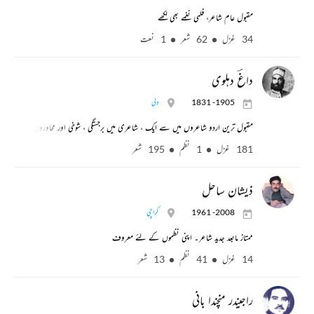
مقبول عام شاعر، فلمی نغمے بھی لکھے
34 غزل
62 شعر
1 نعت
داغؔ دہلوی
1831 -1905
دلی
مقبول ترین اردو شاعروں میں سے ایک ، شاعری میں برجستگی ، شوخی اور محاوروں کے استعم
181 غزل
1 نظم
195 شعر
ذیشان ساحل
1961 -2008
کراچی
ممتاز مابعد جدید شاعر۔ اپنی نظموں کے لئے معروف
14 غزل
41 نظم
13 شعر
راجیندر منچندا بانی