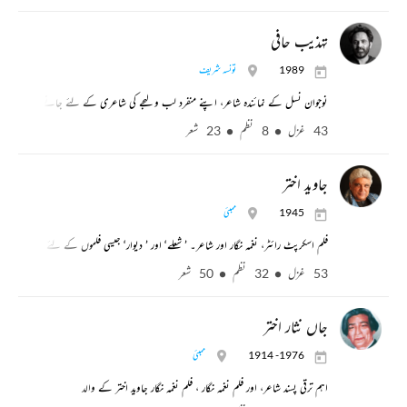
تہذیب حافی
1989
تونسہ شریف
نوجوان نسل کے نمائندہ شاعر، اپنے منفرد لب و لہجے کی شاعری کے لئے جانے جاتے ہیں
43 غزل
8 نظم
23 شعر
جاوید اختر
1945
ممبئی
فلم اسکرپٹ رائٹر، نغمہ نگار اور شاعر۔ ’ شعلے‘ اور ’ دیوار‘ جیسی فلموں کے لئے مشہور۔
53 غزل
32 نظم
50 شعر
جاں نثار اختر
1914 -1976
ممبئی
اہم ترقی پسند شاعر، اور فلم نغمہ نگار ، فلم نغمہ نگار جاوید اختر کے والد