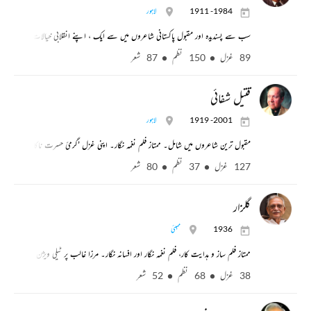
1911 -1984
لاہور
سب سے پسندیدہ اور مقبول پاکستانی شاعروں میں سے ایک ، اپنے انقلابی خیالات کے سبب ک
89 غزل
150 نظم
87 شعر
قتیل شفائی
1919 -2001
لاہور
مقبول ترین شاعروں میں شامل۔ ممتاز فلم نغمہ نگار۔ اپنی غزل ’گرمیٔ حسرت ناکام سے جل
127 غزل
37 نظم
80 شعر
گلزار
1936
ممبئی
ممتاز فلم ساز و ہدایت کار، فلم نغمہ نگار اور افسانہ نگار۔ مرزا غالب پر ٹیلی ویژن سیریل کے لئ
38 غزل
68 نظم
52 شعر