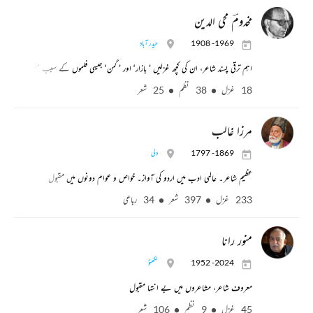
مخدومؔ محی الدین
1908 -1969
حیدر آباد
اہم ترقی پسند شاعر، ان کی کچھ غزلیں ’ بازار‘ اور ’ گمن‘ جیسی فلموں کے سبب مقبول
18 غزل
38 نظم
25 شعر
مرزا غالب
1797 -1869
دلی
عظیم شاعر۔ عالمی ادب میں اردو کی آواز۔ خواص و عوام دونوں میں مقبول
233 غزل
397 شعر
34 رباعی
منور رانا
1952 -2024
لکھنؤ
معروف شاعر، مشاعروں میں بے انتہا مقبول
45 غزل
9 نظم
106 شعر