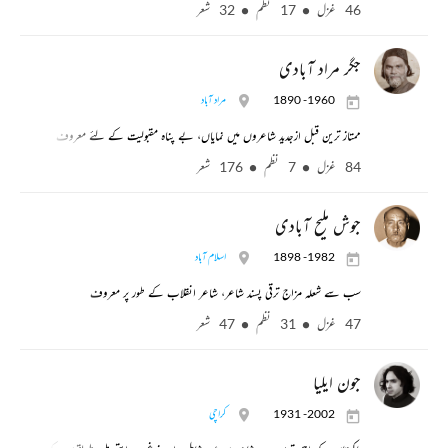
46 غزل
17 نظم
32 شعر
جگر مراد آبادی
1890 -1960
مراد آباد
ممتاز ترین قبل ازجدید شاعروں میں نمایاں، بے پناہ مقبولیت کے لئے معروف
84 غزل
7 نظم
176 شعر
جوش ملیح آبادی
1898 -1982
اسلام آباد
سب سے شعلہ مزاج ترقی پسند شاعر، شاعر انقلاب کے طور پر معروف
47 غزل
31 نظم
47 شعر
جون ایلیا
1931 -2002
کراچی