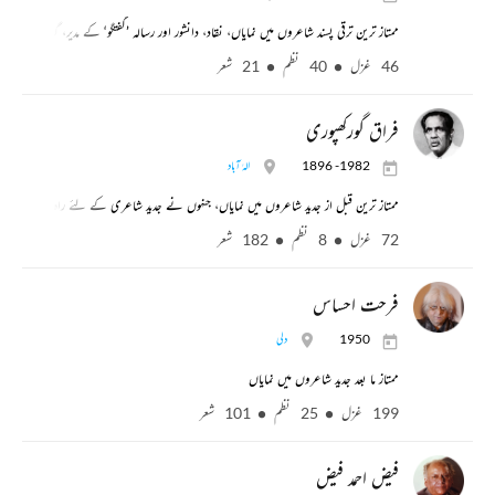
ممتاز ترین ترقی پسند شاعروں میں نمایاں، نقاد، دانشور اور رسالہ ’گفتگو‘ کے مدیر، گیان پیٹھ ا
46 غزل
40 نظم
21 شعر
فراق گورکھپوری
1896 -1982
الہٰ آباد
ممتاز ترین قبل از جدید شاعروں میں نمایاں، جنہوں نے جدید شاعری کے لئے راہ ہموار کی
72 غزل
8 نظم
182 شعر
فرحت احساس
1950
دلی
ممتاز ما بعد جدید شاعروں میں نمایاں
199 غزل
25 نظم
101 شعر
فیض احمد فیض