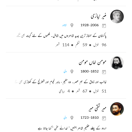
منیر نیازی
1928 -2006
لاہور
پاکستان کے ممتاز ترین جدید شاعروں میں شامل۔ فلموں کے لئے گیت بھی لکھے
96 غزل
59 نظم
114 شعر
مومن خاں مومن
1800 -1852
دلی
غالب اور ذوق کے ہم عصر۔ وہ حکیم ، ماہر نجوم اور شطرنج کے کھلاڑی بھی تھے۔ کہا جاتا ہ
51 غزل
67 شعر
4 رباعی
میر تقی میر
1723 -1810
دلی
اردو کے پہلے عظیم شاعر جنہیں ’ خدائے سخن ‘ کہا جاتا ہے