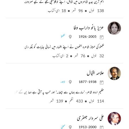
اہم ترین جدید شاعروں میں شامل، اپنے نوکلاسیکی لہجے کے لیے معروف
138 غزل
96 شعر
18 ای-کتاب
عزیز بانو داراب وفا
1926 -2005
لکھنؤ
لکھنو کی ممتاز شاعرہ جنھوں نے اپنے اظہار میں نسائی جذبات کو جگہ دی
32 غزل
76 شعر
2 ای-کتاب
علامہ اقبال
1877 -1938
لاہور
عظیم اردو شاعر، 'سارے جہاں سے اچھا...' اور 'لب پہ آتی ہے دعا بن کے تمنا میری' جیسے
114 غزل
433 نظم
139 شعر
علی سردار جعفری
1913 -2000
ممبئی