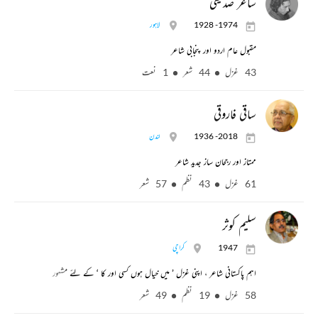
ساغر صدیقی
1928 -1974
لاہور
مقبول عام اردو اور پنجابی شاعر
43 غزل
44 شعر
1 نعت
ساقی فاروقی
1936 -2018
لندن
ممتاز اور رجحان ساز جدید شاعر
61 غزل
43 نظم
57 شعر
سلیم کوثر
1947
کراچی
اہم پاکستانی شاعر ، اپنی غزل ’ میں خیال ہوں کسی اور کا ‘ کے لئے مشہور
58 غزل
19 نظم
49 شعر