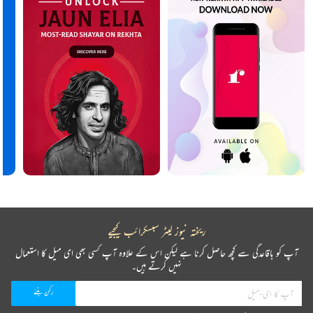
ریختہ نیوز لیٹر سبسکرائب کیجیے
آپ کو باقاعدگی سے کچھ حاصل کرنا ہے لیکن اس کے علاوہ آپ کسی بھی ای میل کا استعمال
نہیں کرتے ہیں۔