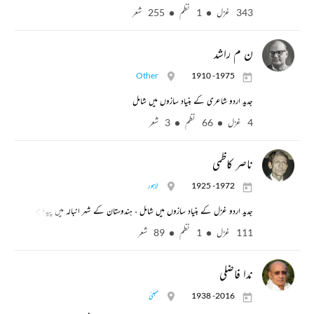
343 غزل
1 نظم
255 شعر
ن م راشد
Other
1910 -1975
جدید اردو شاعری کے بنیاد سازوں میں شامل
4 غزل
66 نظم
3 شعر
ناصر کاظمی
1925 -1972
لاہور
جدید اردو غزل کے بنیاد سازوں میں شامل ، ہندوستان کے شہر انبالہ میں پیدا ہوئے اور پاک
111 غزل
1 نظم
89 شعر
ندا فاضلی
1938 -2016
ممبئی