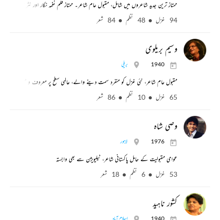
ممتاز ترین جدید شاعروں میں شامل، مقبول عام شاعر۔ ممتاز فلم نغمہ نگار اور نثر نگار، اپنی 
94 غزل
48 نظم
84 شعر
وسیم بریلوی
1940
بریلی
مقبول عام شاعر، نئی غزل کو منفرد سمت دینے والے، عالمی سطح پر معروف و مشہور
65 غزل
10 نظم
86 شعر
وصی شاہ
1976
لاہور
عوامی مقبولیت کے حامل پاکستانی شاعر، ٹیلیویژن سے بھی وابستہ
53 غزل
6 نظم
18 شعر
کشور ناہید
1940
اسلام آباد