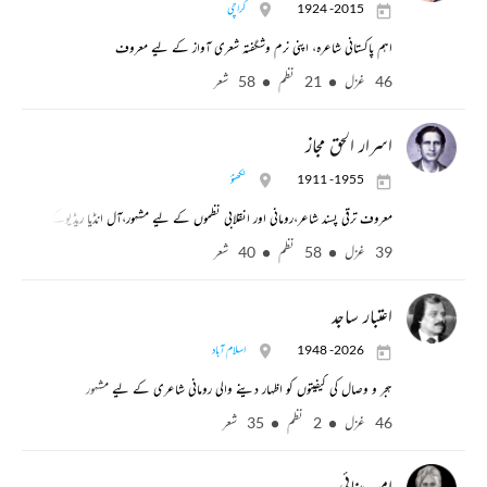
1924 -2015
کراچی
اہم پاکستانی شاعرہ، اپنی نرم وشگفتہ شعری آواز کے لیے معروف
46 غزل
21 نظم
58 شعر
اسرار الحق مجاز
1911 -1955
لکھنؤ
معروف ترقی پسند شاعر،رومانی اور انقلابی نظموں کے لیے مشہور،آل انڈیا ریڈیوکے رسالہ آواز 
39 غزل
58 نظم
40 شعر
اعتبار ساجد
1948 -2026
اسلام آباد
ہجر و وصال کی کیفیتوں کو اظہار دینے والی رومانی شاعری کے لیے مشہور
46 غزل
2 نظم
35 شعر
امیر مینائی