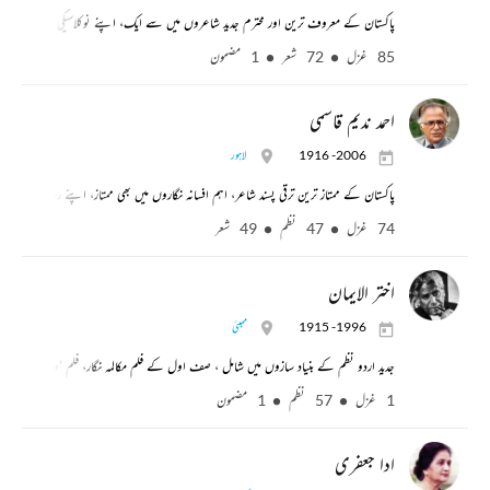
پاکستان کے معروف ترین اور محترم جدید شاعروں میں سے ایک، اپنے نوکلاسیکی آہنگ کے
85 غزل
72 شعر
1 مضمون
احمد ندیم قاسمی
1916 -2006
لاہور
پاکستان کے ممتاز ترین ترقی پسند شاعر، اہم افسانہ نگاروں میں بھی ممتاز، اپنے رسالے ’فن
74 غزل
47 نظم
49 شعر
اختر الایمان
1915 -1996
ممبئی
جدید اردو نظم کے بنیاد سازوں میں شامل ، صف اول کے فلم مکالمہ نگار، فلم ’وقت‘ اور ’قان
1 غزل
57 نظم
1 مضمون
ادا جعفری