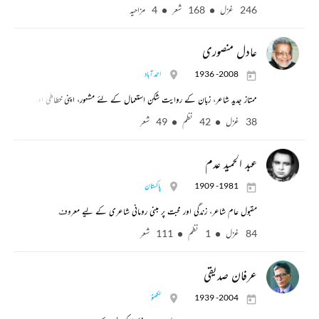
246 غزل
168 شعر
4 مزاحیہ
عادل منصوری
1936 -2008
احمد آباد
ممتاز جدید شاعر، زبان کے روایت شکن استعمال کے لئے مشہور، اپنی خطاطی اور ڈرامہ نگا
38 غزل
42 نظم
49 شعر
عبد الحمید عدم
1909 -1981
پاکستان
مقبول عام شاعر، زندگی اور محبت پر مبنی رومانی شاعری کے لیے معروف
84 غزل
1 نظم
111 شعر
عرفان صدیقی
1939 -2004
لکھنؤ