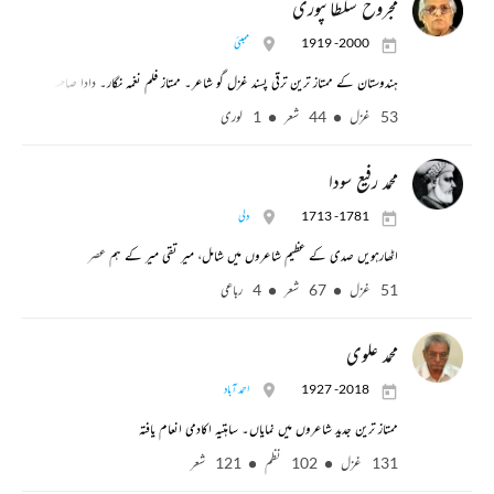
مجروح سلطانپوری
1919 -2000
ممبئی
ہندوستان کے ممتاز ترین ترقی پسند غزل گو شاعر۔ ممتاز فلم نغمہ نگار۔ دادا صاحب پھالکے اع
53 غزل
44 شعر
1 لوری
محمد رفیع سودا
1713 -1781
دلی
اٹھارہویں صدی کے عظیم شاعروں میں شامل، میر تقی میر کے ہم عصر
51 غزل
67 شعر
4 رباعی
محمد علوی
1927 -2018
احمد آباد
ممتاز ترین جدید شاعروں میں نمایاں۔ ساہتیہ اکادمی انعام یافتہ
131 غزل
102 نظم
121 شعر