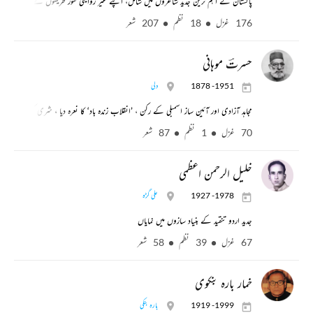
پاکستان کے اہم ترین جدید شاعروں میں شامل، اپنے غیر روایتی طور طریقوں کے لیے مشہور
176 غزل
18 نظم
207 شعر
حسرتؔ موہانی
1878 -1951
دلی
مجاہد آزادی اور آئین ساز اسمبلی کے رکن ، ’انقلاب زندہ باد‘ کا نعرہ دیا ، شری کرشن کے مع
70 غزل
1 نظم
87 شعر
خلیل الرحمن اعظمی
1927 -1978
علی گڑہ
جدید اردو تنقید کے بنیاد سازوں میں نمایاں
67 غزل
39 نظم
58 شعر
خمار بارہ بنکوی
1919 -1999
بارہ بنکی