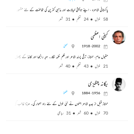
پاکستانی شاعرہ ، اپنے تانیثی خیالات اور مذہبی کٹرپن کی مخالفت کے لئے مشہور
58 غزل
24 نظم
31 شعر
کیفی اعظمی
1918 -2002
ممبئی
مقبول عام، ممتاز، ترقی پسند شاعر اور فلم نغمہ نگار۔ ہیر رانجھا اور کاغذ کے پھول کے گیتوں
21 غزل
43 نظم
40 شعر
یگانہ چنگیزی
1884 -1956
لکھنؤ
ممتاز قبل از جدید شاعر جنہوں نے نئی غزل کے لئے راہ ہموار کی۔ مرزا غالب کی مخالفت کے
70 غزل
60 شعر
31 رباعی