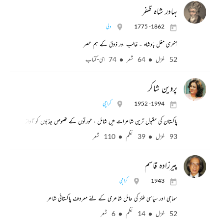
بہادر شاہ ظفر
1775 -1862
دلی
آخری مغل بادشاہ ۔ غالب اور ذوق کے ہم عصر
52 غزل
64 شعر
74 ای-کتاب
پروین شاکر
1952 -1994
کراچی
پاکستان کی مقبول ترین شاعرات میں شامل ، عورتوں کے مخصوص جذبوں کو آواز دینے کے 
93 غزل
39 نظم
110 شعر
پیرزادہ قاسم
1943
کراچی
سماجی اور سیاسی طنز کی حامل شاعری کے لئے معروف پاکستانی شاعر
52 غزل
14 نظم
6 شعر