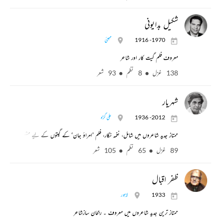
شکیل بدایونی
1916 -1970
ممبئی
معروف فلم گیت کار اور شاعر
138 غزل
8 نظم
93 شعر
شہریار
1936 -2012
علی گڑہ
ممتاز جدید شاعروں میں شامل، نغمہ نگار، فلم ’امراؤ جان‘ کے گیتوں کے لیے مشہور۔ بھارتیہ گیا
89 غزل
65 نظم
105 شعر
ظفر اقبال
1933
لاہور
ممتاز ترین جدید شاعروں میں معروف ۔ رجحان سازشاعر