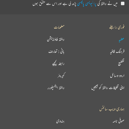
میں نے ریختہ کی
پرائیویسی پالیسی
پڑھ لی ہے اور اس سے متفق ہوں
فوری رابطے
معلومات
عطیہ
ریختہ فاؤنڈیشن
فرہنگ قافیہ
بانی : تعارف
تقطیع
رابطہ کیجیے
اردو وسائل
کیریئر
اپنی تخلیقات ریختہ کو بھیجیں
ریختہ ایکسپلورر
ہماری ویب سائٹس
صوفی نامہ
ہندوی