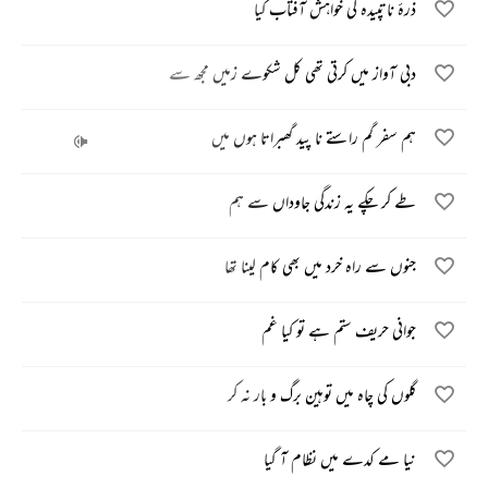
ذرۂ ناتپیدہ کی خواہش آفتاب کیا
دبی آواز میں کرتی تھی کل شکوے زمیں مجھ سے
ہم سفر گم راستے نا پید گھبراتا ہوں میں
طے کر چکے یہ زندگی جاوداں سے ہم
جنوں سے راہ خرد میں بھی کام لینا تھا
جوانی حریف ستم ہے تو کیا غم
گلوں کی چاہ میں توہین برگ و بار نہ کر
نیا مے کدے میں نظام آ گیا