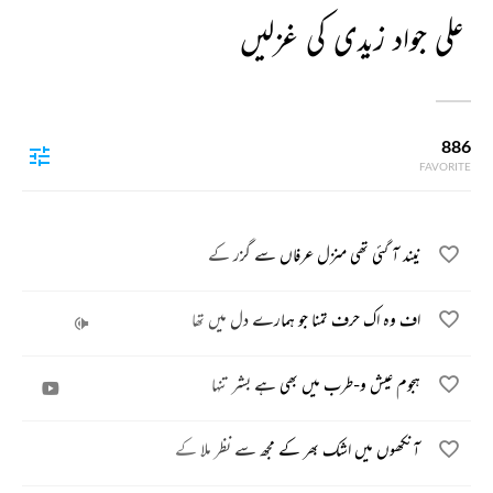
علی جواد زیدی کی غزلیں
886
FAVORITE
نیند آ گئی تھی منزل عرفاں سے گزر کے
اف وہ اک حرف تمنا جو ہمارے دل میں تھا
ہجوم عیش و-طرب میں بھی ہے بشر تنہا
آنکھوں میں اشک بھر کے مجھ سے نظر ملا کے