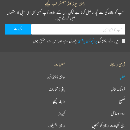
ریختہ نیوز لیٹر سبسکرائب کیجیے
آپ کو باقاعدگی سے کچھ حاصل کرنا ہے لیکن اس کے علاوہ آپ کسی بھی ای میل کا استعمال
نہیں کرتے ہیں۔
میں نے ریختہ کی
پرائیویسی پالیسی
پڑھ لی ہے اور اس سے متفق ہوں
فوری رابطے
معلومات
عطیہ
ریختہ فاؤنڈیشن
فرہنگ قافیہ
بانی : تعارف
تقطیع
رابطہ کیجیے
اردو وسائل
کیریئر
اپنی تخلیقات ریختہ کو بھیجیں
ریختہ ایکسپلورر