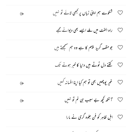
شکوے ہم اپنی زباں پر کبھی لائے تو نہیں
راہ الفت میں ملے ایسے بھی دیوانے مجھے
جو مقصد گریۂ پیہم کا ہے وہ ہم سمجھتے ہیں
کتنے دل ٹوٹے ہیں دنیا کا خبر ہونے تک
غیر پوچھیں بھی تو ہم کیا اپنا افسانہ کہیں
آنکھ کچھ بے سبب ہی نم تو نہیں
اہل ظاہر کو فن جلوہ گری نے مارا