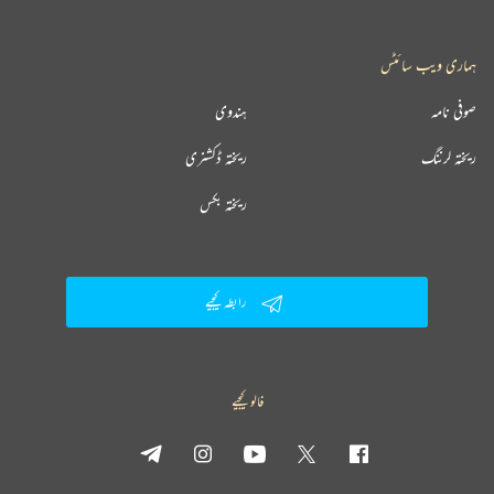
ہماری ویب سائٹس
صوفی نامہ
ہندوی
ریختہ لرننگ
ریختہ ڈکشنری
ریختہ بکس
رابطہ کیجیے
فالو کیجیے