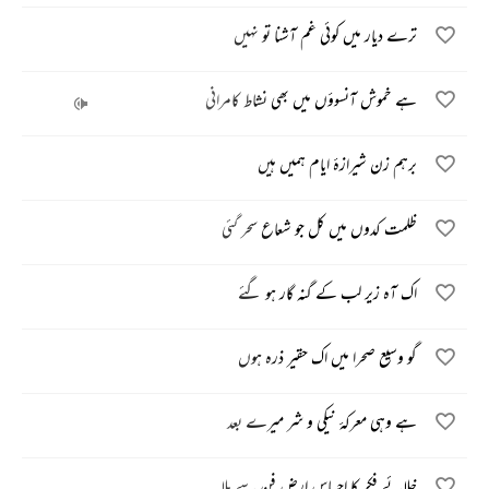
ترے دیار میں کوئی غم آشنا تو نہیں
ہے خموش آنسوؤں میں بھی نشاط کامرانی
برہم زن شیرازۂ ایام ہمیں ہیں
ظلمت کدوں میں کل جو شعاع سحر گئی
اک آہ زیر لب کے گنہ گار ہو گئے
گو وسیع صحرا میں اک حقیر ذرہ ہوں
ہے وہی معرکۂ نیکی و شر میرے بعد
خلائے فکر کا احساس ارض فن سے ملا