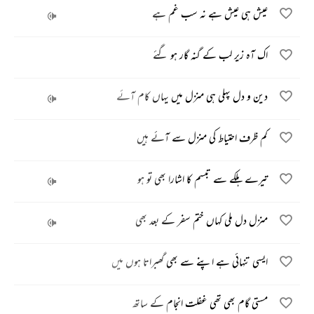
عیش ہی عیش ہے نہ سب غم ہے
اک آہ زیر لب کے گنہ گار ہو گئے
دین و دل پہلی ہی منزل میں یہاں کام آئے
کم ظرف احتیاط کی منزل سے آئے ہیں
تیرے ہلکے سے تبسم کا اشارا بھی تو ہو
منزل دل ملی کہاں ختم سفر کے بعد بھی
ایسی تنہائی ہے اپنے سے بھی گھبراتا ہوں میں
مستی گام بھی تھی غفلت انجام کے ساتھ