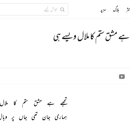
ثر
بلاگ
مزید
 ہے مشق ستم کا ملال ویسے ہی
تجھے 
ہے 
مشق 
ستم 
کا 
ملال 
ہماری 
جان 
تھی 
جاں 
پر 
وبال