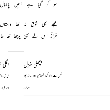
سو 
کر 
گیا 
ہے 
ہمیں 
پائمال 
مجھے 
بھی 
شوق 
نہ 
تھا 
داستاں 
فرازؔ 
اس 
نے 
بھی 
پوچھا 
تھا 
حا
پچھلی غزل
اگلی 
کٹھن ہے راہ گزر تھوڑی دور ساتھ چلو
تیری با
احمد فراز
احمد فراز