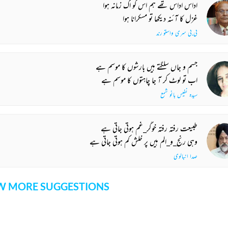
اداس اداس تھے ہم اس کو اک زمانہ ہوا
غزل کا آئنہ دیکھا تو مسکرانا ہوا
پی.پی سری واستو رند
جسم و جاں سلگتے ہیں بارشوں کا موسم ہے
اب تو لوٹ کر آ جا چاہتوں کا موسم ہے
سیدہ نفیس بانو شمع
طبیعت رفتہ رفتہ خوگر_غم ہوتی جاتی ہے
وہی رنج_و_الم ہیں پر خلش کم ہوتی جاتی ہے
صدا انبالوی
 MORE SUGGESTIONS