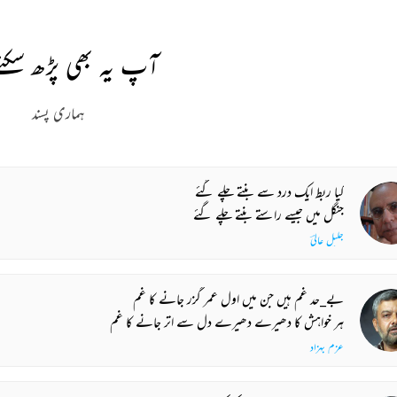
آپ یہ بھی پڑھ سکتے
ہماری پسند
کیا ربط ایک درد سے بنتے چلے گئے
جنگل میں جیسے راستے بنتے چلے گئے
جلیل عالیؔ
بے_حد غم ہیں جن میں اول عمر گزر جانے کا غم
ہر خواہش کا دھیرے دھیرے دل سے اتر جانے کا غم
عزم بہزاد