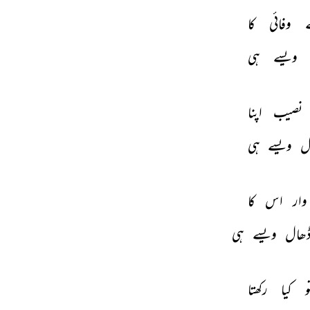
 
وفائی 
کا 
ویسے 
ہی 
نصیب 
اپنا 
ل 
ویسے 
ہی 
وار 
اس 
کا 
ھال 
ویسے 
ہی 
و 
کیا 
رکھتا 
THIS VIDEO IS PLAYING FROM YOUTUBE