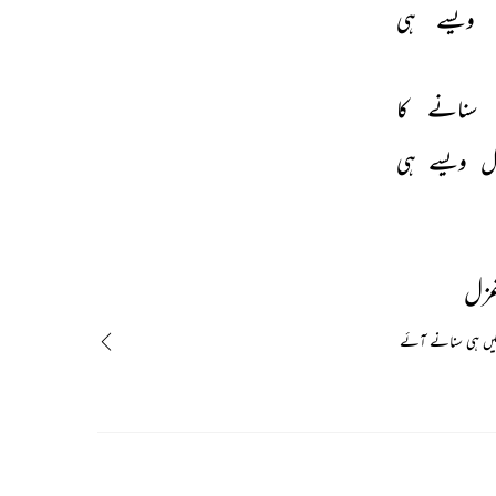
ویسے 
ہی 
سنانے 
کا 
ل 
ویسے 
ہی 
غزل
تیں ہی سنانے آئے