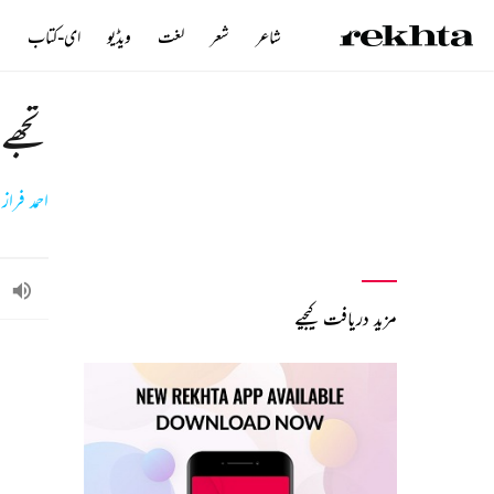
شاعر
شعر
لغت
ویڈیو
ای-کتاب
ن
تجھے
احمد فراز
مزید دریافت کیجیے