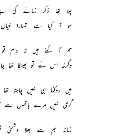
چلا 
تھا 
ذکر 
زمانے 
کی 
بے
سو 
آ 
گیا 
ہے 
تمہارا 
خیال 
ہم 
آ 
گئے 
ہیں 
تہ 
دام 
تو 
وگرنہ 
اس 
نے 
تو 
پھینکا 
تھا 
جا
میں 
روکنا 
ہی 
نہیں 
چاہتا 
تھا 
گری 
نہیں 
مرے 
ہاتھوں 
سے 
ڈ
زمانہ 
ہم 
سے 
بھلا 
دشمنی 
ت