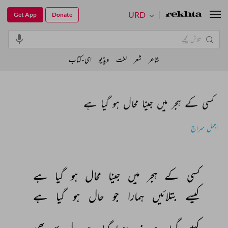
URD
Get App
Donate
شاعر
شعر
لغت
ویڈیو
ای-کتاب
کسی کے ہجر میں جینا محال ہو گیا ہے
اجمل سراج
کسی 
کے 
ہجر 
میں 
جینا 
محال 
ہو 
گیا 
ہے 
کیسے 
بتلائیں 
ہمارا 
جو 
حال 
ہو 
گیا 
ہے 