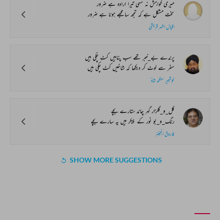
میری خواہش نہ سہی تیرا ارادہ ہے ضرور
سخت مشکل ہے کہ تجھ سا مجھے ہونا ہے ضرور
اقبال اشہر قریشی
پرندے بے_خبر تھے سب پناہیں کٹ چکی ہیں
سفر سے لوٹ کر دیکھا کہ شاخیں کٹ چکی ہیں
خوشبیر سنگھ شادؔ
گل_و_گلزار گہر چاند ستارے بچے
رنگ_و_بو نور کے پیکر ہیں یہ سارے بچے
فاروق انجینئر
SHOW MORE SUGGESTIONS