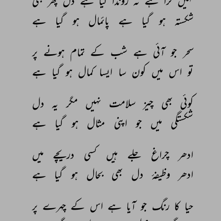
کہیں 
گرا 
ہے 
نہ 
روندا 
گیا 
ہے 
دل 
پھر 
بھی 
شکستہ 
ہو 
گیا 
ہے 
پائمال 
ہو 
گیا 
ہے 
سحر 
جو 
آئی 
ہے 
شب 
کے 
تمام 
ہونے 
پر 
تو 
اس 
میں 
کون 
سا 
ایسا 
کمال 
ہو 
گیا 
ہے 
کوئی 
بھی 
چیز 
سلامت 
نہیں 
مگر 
یہ 
دل 
شکستگی 
میں 
جو 
اپنی 
مثال 
ہو 
گیا 
ہے 
ادھر 
چراغ 
جلے 
ہیں 
کسی 
دریچے 
میں 
ادھر 
وظیفۂ 
دل 
بھی 
بحال 
ہو 
گیا 
ہے 
حیا 
کا 
رنگ 
جو 
آیا 
ہے 
اس 
کے 
چہرے 
پر 