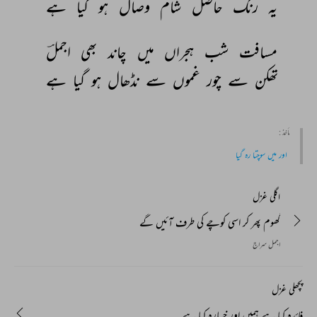
یہ 
رنگ 
حاصل 
شام 
وصال 
ہو 
گیا 
ہے 
مسافت 
شب 
ہجراں 
میں 
چاند 
بھی 
اجملؔ 
تھکن 
سے 
چور 
غموں 
سے 
نڈھال 
ہو 
گیا 
ہے 
مأخذ :
اور میں سوچتا رہ گیا
اگلی غزل
گھوم پھر کر اسی کوچے کی طرف آئیں گے
اجمل سراج
پچھلی غزل
فائدہ کیا ہے ہمیں اور خسارہ کیا ہے