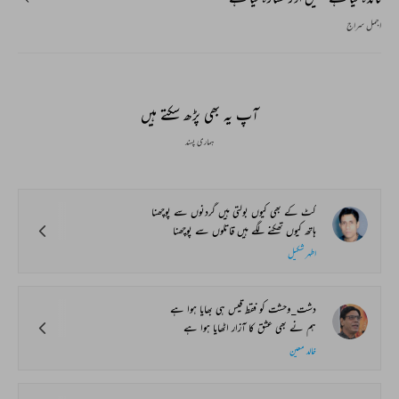
اجمل سراج
آپ یہ بھی پڑھ سکتے ہیں
ہماری پسند
کٹ کے بھی کیوں بولتی ہیں گردنوں سے پوچھنا
ہاتھ کیوں تھکنے لگے ہیں قاتلوں سے پوچھنا
اطہر شکیل
دشت_وحشت کو فقط قیس ہی بھایا ہوا ہے
ہم نے بھی عشق کا آزار اٹھایا ہوا ہے
خالد معین