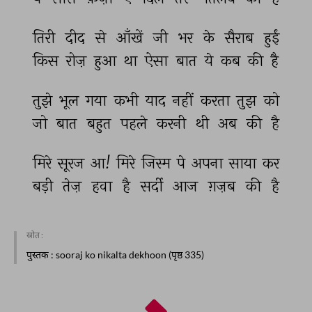
तिरी 
दीद 
से 
आँखें 
जी 
भर 
के 
सैराब 
हुईं 
किस 
रोज़ 
हुआ 
था 
ऐसा 
बात 
ये 
कब 
की 
है 
तुझे 
भूल 
गया 
कभी 
याद 
नहीं 
करता 
तुझ 
को 
जो 
बात 
बहुत 
पहले 
करनी 
थी 
अब 
की 
है 
मिरे 
सूरज 
आ! 
मिरे 
जिस्म 
पे 
अपना 
साया 
कर 
बड़ी 
तेज़ 
हवा 
है 
सर्दी 
आज 
ग़ज़ब 
की 
है 
स्रोत :
पुस्तक
: sooraj ko nikalta dekhoon (पृष्ठ 335)