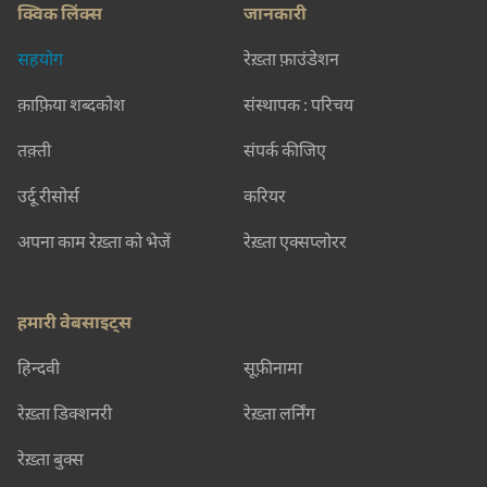
क्विक लिंक्स
जानकारी
सहयोग
रेख़्ता फ़ाउंडेशन
क़ाफ़िया शब्दकोश
संस्थापक : परिचय
तक़्ती
संपर्क कीजिए
उर्दू रीसोर्स
करियर
अपना काम रेख़्ता को भेजें
रेख़्ता एक्सप्लोरर
हमारी वेबसाइट्स
हिन्दवी
सूफ़ीनामा
रेख़्ता डिक्शनरी
रेख़्ता लर्निंग
रेख़्ता बुक्स