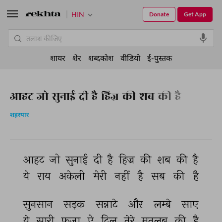
HIN
Donate
Get App
शायर
शेर
शब्दकोश
वीडियो
ई-पुस्तक
आहट जो सुनाई दी है हिज्र की शब की है
शहरयार
आहट 
जो 
सुनाई 
दी 
है 
हिज्र 
की 
शब 
की 
है 
ये 
राय 
अकेली 
मेरी 
नहीं 
है 
सब 
की 
है 
सुनसान 
सड़क 
सन्नाटे 
और 
लम्बे 
साए 
ये 
सारी 
फ़ज़ा 
ऐ 
दिल 
तेरे 
मतलब 
की 
है 