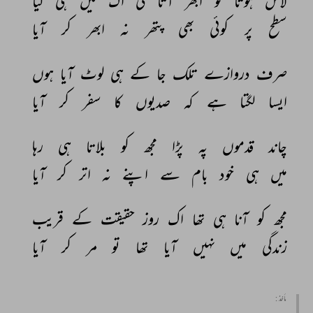
لاش 
ہوتا 
تو 
ابھر 
آتا 
کی 
اک 
میں 
ہی 
کیا 
سطح 
پر 
کوئی 
بھی 
پتھر 
نہ 
ابھر 
کر 
آیا 
صرف 
دروازے 
تلک 
جا 
کے 
ہی 
لوٹ 
آیا 
ہوں 
ایسا 
لگتا 
ہے 
کہ 
صدیوں 
کا 
سفر 
کر 
آیا 
چاند 
قدموں 
پہ 
پڑا 
مجھ 
کو 
بلاتا 
ہی 
رہا 
میں 
ہی 
خود 
بام 
سے 
اپنے 
نہ 
اتر 
کر 
آیا 
مجھ 
کو 
آنا 
ہی 
تھا 
اک 
روز 
حقیقت 
کے 
قریب 
زندگی 
میں 
نہیں 
آیا 
تھا 
تو 
مر 
کر 
آیا 
مأخذ :