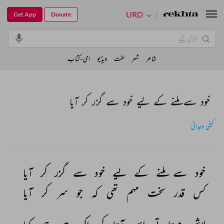
URD
Get App
Donate
شاعر
شعر
لغت
ویڈیو
ای-کتاب
خود سے ملنے کے لیے خود سے گزر کر آیا
کیفی وجدانی
خود 
سے 
ملنے 
کے 
لیے 
خود 
سے 
گزر 
کر 
آیا 
کس 
قدر 
سخت 
مہم 
تھی 
کہ 
جو 
سر 
کر 
آیا 