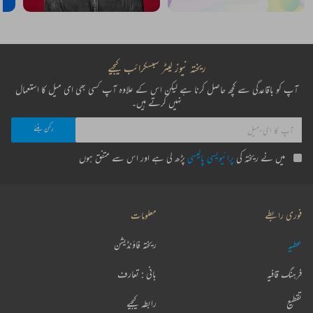
ریختہ نیوز لیٹر سبسکرائب کیجیے
آپ کو باقاعدگی سے کچھ حاصل کرنا ہے لیکن اس کے علاوہ آپ کسی بھی ای میل کا استعمال
نہیں کرتے ہیں۔
میں نے ریختہ کی
پرائیویسی پالیسی
پڑھ لی ہے اور اس سے متفق ہوں
فوری رابطے
معلومات
عطیہ
ریختہ فاؤنڈیشن
فرہنگ قافیہ
بانی : تعارف
تقطیع
رابطہ کیجیے