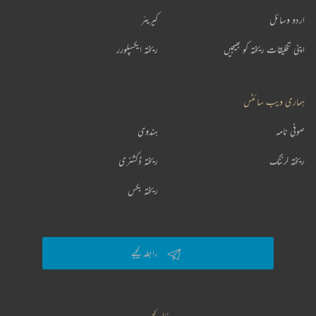
اردو وسائل
کیریئر
اپنی تخلیقات ریختہ کو بھیجیں
ریختہ ایکسپلورر
ہماری ویب سائٹس
صوفی نامہ
ہندوی
ریختہ لرننگ
ریختہ ڈکشنری
ریختہ بکس
رابطہ کیجیے