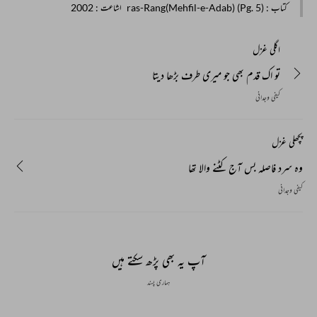
کتاب
: ras-Rang(Mehfil-e-Adab) (Pg. 5)
اشاعت
: 2002
اگلی غزل
تو اک قدم بھی جو میری طرف بڑھا دیتا
کیفی وجدانی
پچھلی غزل
وہ سرد فاصلہ بس آج کٹنے والا تھا
کیفی وجدانی
آپ یہ بھی پڑھ سکتے ہیں
ہماری پسند