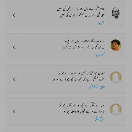
تمام آگ ہے دل راہ خار_و_خس کی نہیں
یہی گلی ہے جہاں سلطنت ہوس کی نہیں
بشیر بدر
یہ حوصلہ تجھے مہتاب_جاں ہوا کیسے
کہ خود کو سائے سے منہا کیا بتا کیسے
کشور ناہید
میری خواہش نہ سہی تیرا ارادہ ہے ضرور
سخت مشکل ہے کہ تجھ سا مجھے ہونا ہے ضرور
اقبال اشہر قریشی
صبا سے آتی ہے کچھ بوئے_آشنا مجھ کو
بلا رہا ہے مرے خوں کا ذائقہ مجھ کو
عرفی آفاقی