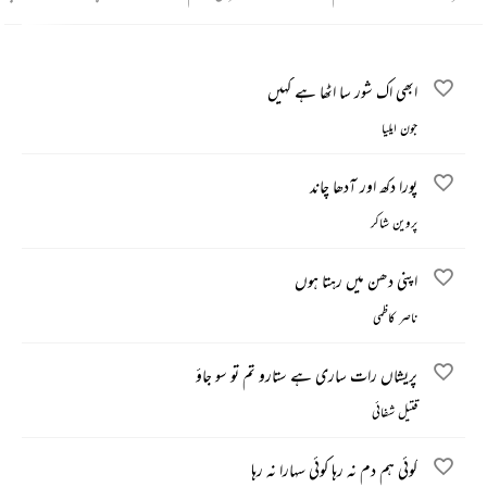
ابھی اک شور سا اٹھا ہے کہیں
جون ایلیا
پورا دکھ اور آدھا چاند
پروین شاکر
اپنی دھن میں رہتا ہوں
ناصر کاظمی
پریشاں رات ساری ہے ستارو تم تو سو جاؤ
قتیل شفائی
کوئی ہم دم نہ رہا کوئی سہارا نہ رہا