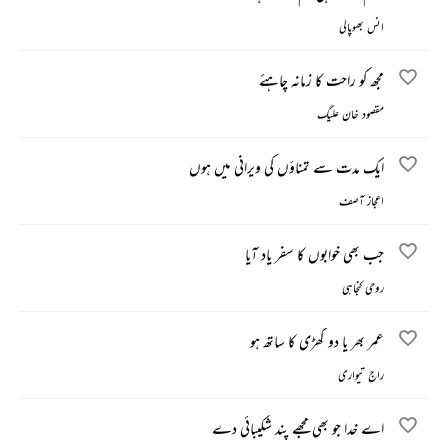
انس بھوپالی
مجھ کو راحت کا زمانہ چاہئے
مقصود خان علیگ
ایک مدت سے تمناؤں کی ویرانی میں ہوں
اعجاز آصف
جب بھی خوابوں کا سفر یاد آیا
روحی کنجاہی
عمر بھر یا دو گھڑی کا ساتھ ہو
راج تیواری
اے خدا جو بھی مجھے پند شکیبائی دے