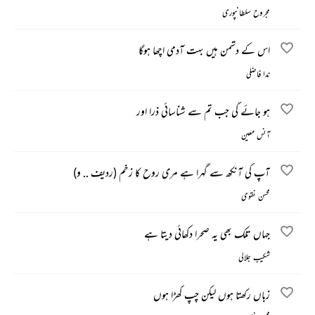
مجروح سلطانپوری
اس کے دشمن ہیں بہت آدمی اچھا ہوگا
ندا فاضلی
ہو جائے گی جب تم سے شناسائی ذرا اور
آنس معین
آپ کی آنکھ سے گہرا ہے مری روح کا زخم (ردیف .. و)
محسن نقوی
جہاں تلک بھی یہ صحرا دکھائی دیتا ہے
شکیب جلالی
زباں رکھتا ہوں لیکن چپ کھڑا ہوں