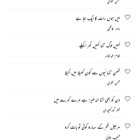
محسن نقوی
میں ہوں رات کا ایک بجا ہے
ناصر کاظمی
کہیں لوگ تنہا کہیں گھر اکیلے
غلام محمد قاصر
کٹھن تنہائیوں سے کون کھیلا میں اکیلا
محسن نقوی
دن کو بھی اتنا اندھیرا ہے مرے کمرے میں
ظفر گورکھپوری
مریض غم کے سہارو کوئی تو بات کرو
شکیب جلالی