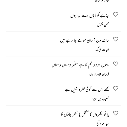
بلال قمر خان
جذبے کو زبان دے رہا ہوں
محسن نقوی
رات دن آسان ہوتے جا رہے ہیں
اتباف ابرک
ماحول درد و غم کا ہے منظر دھواں دھواں
فرحان خان فرحان
مجھے اس سے کوئی خطرہ نہیں ہے
شعیب بن عزیز
یا تو بکھروں گا مکمل یا نکھر جاؤں گا
سید محمد وقیع