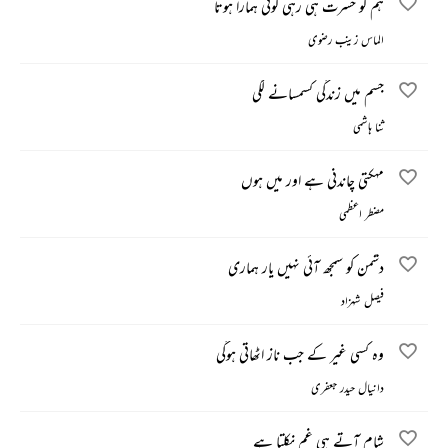
ہم کو حسرت ہی رہی کوئی ہمارا ہوتا
الماس زینب رضوی
جسم میں زندگی کسمسانے لگی
ثنا ہاشمی
مہکتی چاندنی ہے اور میں ہوں
مضطر اعظمی
دشمن کو سمجھ آئی نہیں یار ہماری
فیصل شہزاد
وہ کسی غیر کے جب ناز اٹھاتی ہوگی
دانیال حیدر جعفری
شام آتے ہی غم نکلتا ہے