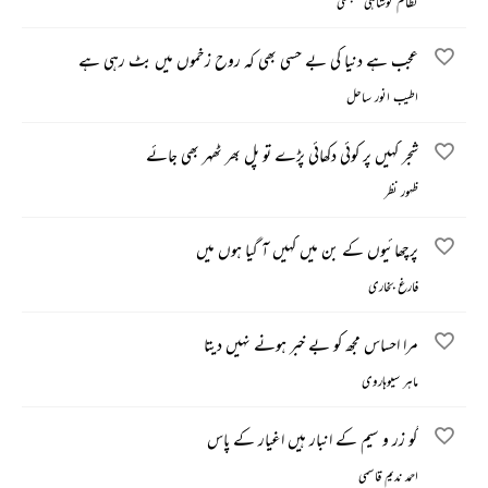
نظام نوشاہی سنبھلی
عجب ہے دنیا کی بے حسی بھی کہ روح زخموں میں بٹ رہی ہے
اطیب انور ساحل
شجر کہیں پر کوئی دکھائی پڑے تو پل بھر ٹھہر بھی جائے
ظہور نظر
پرچھائیوں کے بن میں کہیں آ گیا ہوں میں
فارغ بخاری
مرا احساس مجھ کو بے خبر ہونے نہیں دیتا
ماہر سیوہاروی
گو زر و سیم کے انبار ہیں اغیار کے پاس
احمد ندیم قاسمی