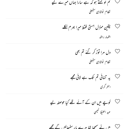
تم تو کہتے ہو کہ ہے سارا جہاں میرے لیے
نظام نوشاہی سنبھلی
یقین منزل ہستی فقط میرا بھرم نکلے
اظہار راشد
دل مرا توڑ کر گئے تم بھی
نظام نوشاہی سنبھلی
یہ تنہائی تم تک ہے لائی مجھے
انکر گری
کوچے میں ان کے آئے تھے کیا حوصلہ لیے
عبد الحفیظ نعیمی
میں نے سمجھا تھا مرے یار سنبھالیں گے مجھے