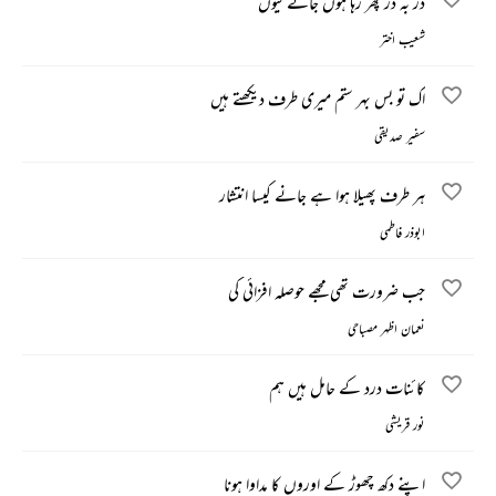
در بہ در پھر رہا ہوں جانے کیوں
شعیب اختر
اک تو بس بہر ستم میری طرف دیکھتے ہیں
سفیر صدیقی
ہر طرف پھیلا ہوا ہے جانے کیسا انتشار
ابوذر فاطمی
جب ضرورت تھی مجھے حوصلہ افزائی کی
نعمان اظہر مصباحی
کائنات درد کے حامل ہیں ہم
نور قریشی
اپنے دکھ چھوڑ کے اوروں کا مداوا ہونا