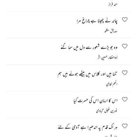
احمد فراز
چاند نے چھینا ہے چراغ مرا
سدیش سنگھ
وہ جو بڑے شعور سے دل میں سما گئے
ذوالفقار حسین اثر
تنہا ہیں اور کلاس میں بیٹھے ہوئے ہیں ہم
انعم ظامی
اس کا ارمان اس کی حسرت کیا
نورین فیض آبادی
ہر اک قدم پہ اندھیرا ہے آدمی کے لئے