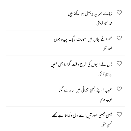
زمانے بھر پہ بوجھل ہو گئے ہیں
محمد نسیم قریشی
صحرائے جاں میں صورت ریگ پریدہ ہوں
ظہور نظر
جس نے اپنوں کی طرح وقت گزارا بھی نہیں
ابراہیم آتش
عیب اپنے کبھی تنہائی میں سارے گننا
حبیب ندیم
کیسی کیسی صورتیں اے دل دکھاتا ہے مجھے
شمیم حنفی