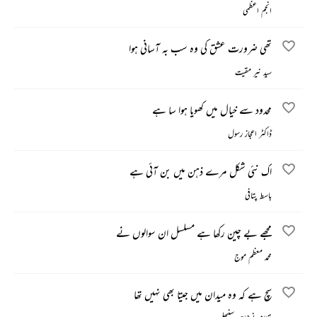
انجم اعظمی
تھی ضرورت عشق کی وہ سب بہ آسانی ہوا
سید نیر مقیت
محدود سے خیال میں کھویا ہوا سا ہے
ڈاکٹر اعجاز رسول
اک نئی شکل مرے ذہن میں بن آئی ہے
باسط پتافی
مجھے بے چین رکھا ہے مسلسل ان سوالوں نے
محمد معظم موج
سچ ہے کہ وہ میدان میں جیتا بھی نہیں تھا