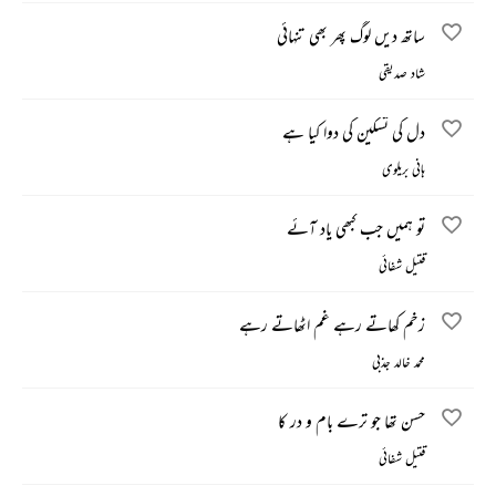
ساتھ دیں لوگ پھر بھی تنہائی
شاد صدیقی
دل کی تسکین کی دوا کیا ہے
ہانی بریلوی
تو ہمیں جب کبھی یاد آئے
قتیل شفائی
زخم کھاتے رہے غم اٹھاتے رہے
محمد خالد جذبی
حسن تھا جو ترے بام و در کا
قتیل شفائی