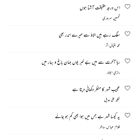
اس درجہ حقیقت آشنا ہوں
تحسین سروری
سلگ رہے ہیں الاؤ سے میرے اندر بھی
محمد اقبال اثر
رہا آخرت سے میں بے خبر یوں جہان باغ و بہار میں
رازی ابوذر
عجیب شہر کا منظر دکھائی دیتا ہے
نظیر علی عدیل
یہ کیسا شہر ہے جس میں ہوا بھی گم ہو جائے
غلام عباس ساغر