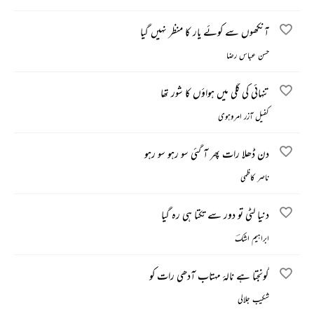
آنکھوں سے کوئے یار کا منظر نہیں گیا
حسن عباس رضا
تنہائی کی گلی میں ہواؤں کا شور تھا
کفیل آزر امروہوی
دن ڈھلا رات پھر آ گئی سو رہو سو رہو
ناصر کاظمی
دنیا لٹی تو دور سے تکتا ہی رہ گیا
ابراہیم اشکؔ
گونجتا ہے نالۂ مہتاب آدھی رات کو
شکیب جلالی