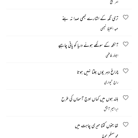
امر پنکج
تری نگہ کے اشارے کبھی صدا نہ بنے
عبد الحفیظ نعیمی
آنکھ کے سوکھے ہوئے دریا کو پانی چاہیے
ابوذر فاطمی
چراغ دہر یوں جلتا نہیں ہوتا
راج تیواری
بلند ہوں میں کہاں اوج آسماں کی طرح
ابراہیم آتش
تھا جنوں کتنا میری چاہت میں
محمد معظم موج