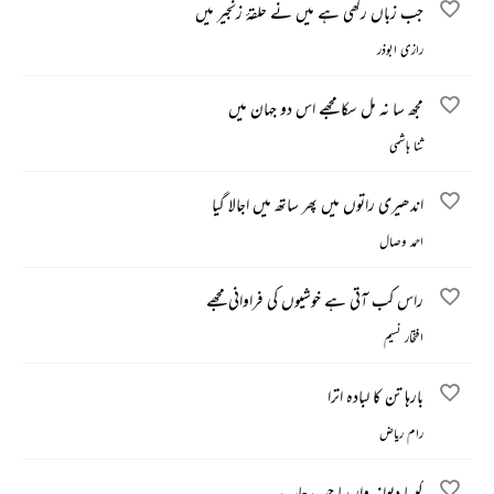
جب زباں رکھی ہے میں نے حلقۂ زنجیر میں
رازی ابوذر
مجھ سا نہ مل سکا مجھے اس دو جہان میں
ثنا ہاشمی
اندھیری راتوں میں پھر ساتھ میں اجالا گیا
احمد وصال
راس کب آتی ہے خوشیوں کی فراوانی مجھے
افتخار نسیم
بارہا تن کا لبادہ اترا
رام ریاض
کیسا دیوانہ وار سا چپ چاپ