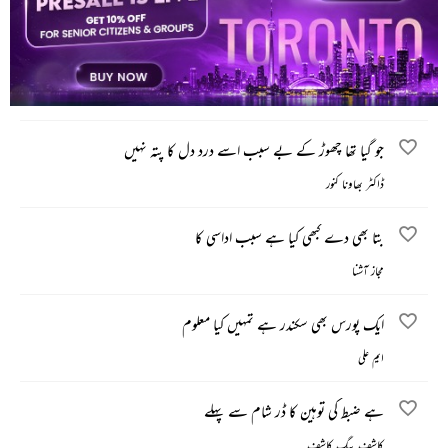
مرتضیٰ برلاس
دل سے اٹھ کے چہرے پر اس قدر ہرا ہوگا
سفیر صدیقی
جو گیا تھا چھوڑ کے بے سبب اسے درد دل کا پتہ نہیں
ڈاکٹر بھاونا کنور
بتا بھی دے کبھی کیا ہے سبب اداسی کا
مجاز آشنا
ایک پورس بھی سکندر ہے تمہیں کیا معلوم
ایم علی
ہے ضبط کی توہین کا ڈر شام سے پہلے
کاشف بیگ کاشف