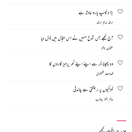
بڑا دلچسپ یارو حادثہ ہے
ارشد ندیم ارشد
آج تجھے جس شوخ حسیں نے اس جنجال میں ڈال دیا
عثمان ناظر
وہ چھپنا ڈر سے اپنے اپنے گھر پرہیز گاروں کا
فصاحت لکھنوی
کھڑکیوں پر رینگتی ہے چاندنی
عالم اختر جاذب
مزید دریافت کیجیے