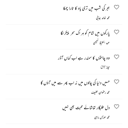
ہجر کی شب میں تری یاد کا تارا چمکا
محمد خالد جذبی
پارکوں میں شام کو ہر اک سحر پیکر لگا
عبد الحفیظ نعیمی
وہ چاہتوں کا سمندر ہے اب کہاں آذر
مجاز آشنا
حسیں دنیا کی چالوں میں نہ اب پھر سے میں آؤں گا
محمد رضوان لطیف
دل طلبگار تماشائے محبت بھی نہیں
محمد اویس ماہی