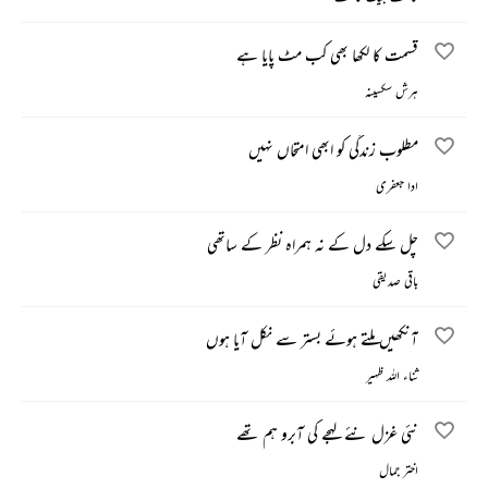
قسمت کا لکھا بھی کب مٹ پایا ہے
ہرش سکسینہ
مطلوب زندگی کو ابھی امتحاں نہیں
ادا جعفری
چل سکے دل کے نہ ہمراہ نظر کے ساتھی
باقی صدیقی
آنکھیں ملتے ہوئے بستر سے نکل آیا ہوں
ثناء اللہ ظہیر
نئی غزل نئے لہجے کی آبرو ہم تھے
اختر جمال