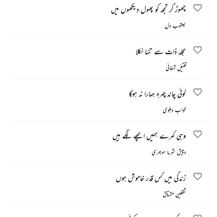
چھوڑ کر تجھ کو پھول دیکھوں میں
یعقوب دل
حجلۂ ذات سے تنہا نکلا
قتیل شفائی
کوئی چاند چہرہ ہمارا نہ ہوگا
خواب دہلوی
وہی کمرے ہمیں اچھے لگے ہیں
دپیش شرما سوبھری
زندگی میں کس قدر خاموش ہوں
ثقلین مشتاق