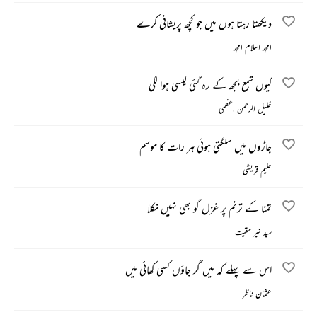
دیکھتا رہتا ہوں میں جو کچھ پریشانی کرے
امجد اسلام امجد
کیوں شمع بجھ کے رہ گئی کیسی ہوا لگی
خلیل الرحمن اعظمی
جاڑوں میں سلگتی ہوئی ہر رات کا موسم
حلیم قریشی
تمنا کے ترنم پر غزل گو بھی نہیں نکلا
سید نیر مقیت
اس سے پہلے کہ میں گر جاؤں کسی کھائی میں
عثمان ناظر