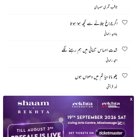
ثاقب قمری مصباحی
اگر چراغ جلانے سے کچھ ہوا ہوتا
جاوید رحمانی
شدت احساس تنہائی میں ہم رہنے لگے
امجد رحمانی
چلو مانا دیا تم میں دھواں ہوں
نور قریشی
نہ کسی در سے لپٹتا نہ چمٹ جاتا ہوں
ثناء اللہ ظہیر
جذبۂ اخلاص کی ہرجا کمی محسوس ہو