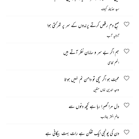
سید حذیفہ کیف
صبح دم رقص کرتے پرندوں کے سر پر تھرکتی ہوا
آدتیہ آب
ہم اگر بے سر و سامان نظر آتے ہیں
انعم ظامی
محبت ہو اگر سچی تو دامن نم نہیں ہوتا
وحید الدین خاں متین
دل مرا گھبرا رہا ہے کچھ دنوں سے
عالم اختر جاذب
دن کی پونجی ایک تھکن ہے رات بہت بیگانی ہے