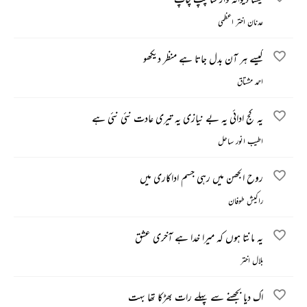
عدنان اختر اعظمی
کیسے ہر آن بدل جاتا ہے منظر دیکھو
احمد مشتاق
یہ کج ادائی یہ بے نیازی یہ تیری عادت نئی نئی ہے
اطیب انور ساحل
روح الجھن میں رہی جسم اداکاری میں
راکیش طوفان
یہ مانتا ہوں کہ میرا خدا ہے آخری عشق
بلال اختر
اک دیا بجھنے سے پہلے رات بھڑکا تھا بہت