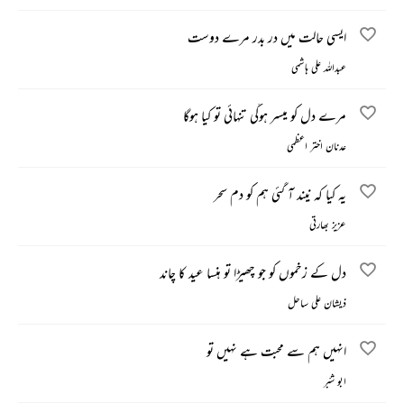
ایسی حالت میں در بدر مرے دوست
عبداللہ علی ہاشمی
مرے دل کو میسر ہوگی تنہائی تو کیا ہوگا
عدنان اختر اعظمی
یہ کیا کہ نیند آ گئی ہم کو دم سحر
عزیز بھارتی
دل کے زخموں کو جو چھیڑا تو ہنسا عید کا چاند
ذیشان علی ساحل
انہیں ہم سے محبت ہے نہیں تو
ابو شبّر