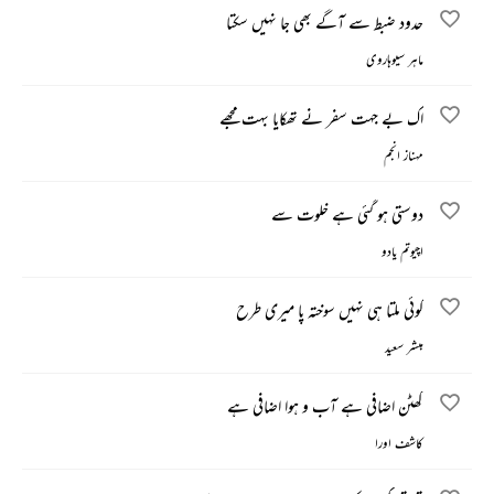
حدود ضبط سے آگے بھی جا نہیں سکتا
ماہر سیوہاروی
اک بے جہت سفر نے تھکایا بہت مجھے
مہناز انجم
دوستی ہو گئی ہے خلوت سے
اچیوتم یادو
کوئی ملتا ہی نہیں سوختہ پا میری طرح
مبشر سعید
گھٹن اضافی ہے آب و ہوا اضافی ہے
کاشف اورا