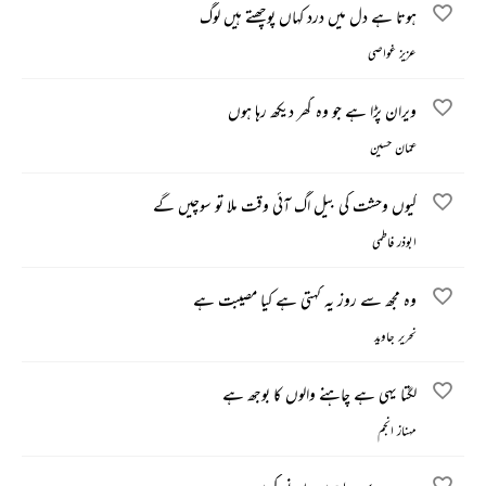
ہوتا ہے دل میں درد کہاں پوچھتے ہیں لوگ
عزیز غواصی
ویران پڑا ہے جو وہ گھر دیکھ رہا ہوں
عمّان حسین
کیوں وحشت کی بیل اگ آئی وقت ملا تو سوچیں گے
ابوذر فاطمی
وہ مجھ سے روز یہ کہتی ہے کیا مصیبت ہے
نحریر جاوید
لگتا یہی ہے چاہنے والوں کا بوجھ ہے
مہناز انجم