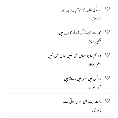
اب کی گاؤں کا موسم بدلا بدلا تھا
انو رضوی
مجھ سے لڑنے کو آئے گا رن میں
ثقلین مشتاق
وہ غم ملا جو عیاں بھی نہیں نہاں بھی نہیں
اسلم صحرائی
روشنی میں سفر میں رہتے ہیں
محسنؔ بھوپالی
رات جب بھی اداس ہوتی ہے
یاسر ملک