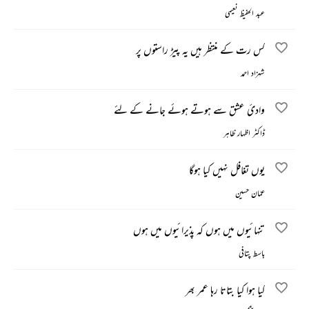
عبد الحفیظ نعیمی
کس رت کے منتظر ہیں یہ پیڑ راستوں پر
شہزاد احمد
وادیٔ عشق سے ہوتے ہوئے جانے کے لئے
ڈاکٹر اظہار ظاہر
یوں تغافل نہیں کیا ہوگا
عمّان حسین
تنہائیوں میں ہوں کہ پذیرائیوں میں ہوں
باسط پتافی
کیا ہوا کیا بتاتا رہا عمر بھر