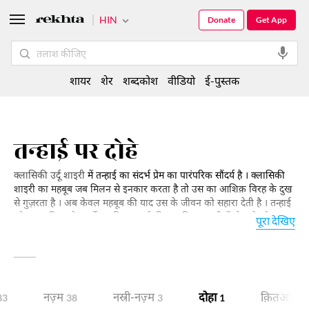
HIN
Donate
Get App
शायर
शेर
शब्दकोश
वीडियो
ई-पुस्तक
तन्हाई पर दोहे
क्लासिकी उर्दू शाइरी
में तन्हाई का संदर्भ प्रेम का पारंपरिक सौंदर्य है । क्लासिकी
शाइरी का महबूब जब मिलन से इनकार करता है तो उस का आशिक़ विरह के दुख
से गुज़रता है । अब केवल महबूब की याद उस के जीवन को सहारा देती है । तन्हाई
और एकाकीपन के अर्थों का विस्तार उर्दू की आधुनिक शाइरी में होता है और अब
पूरा देखिए
इश्क़-ओ-मोहब्बत से आगे का सफ़र तय होता है । आधुनिक शाइरी में तन्हाई कभी
मशीनी ज़िंदगी का रूपक बनती है तो कभी इंसान के अपने अस्तित्व और ख़ाली-
पन को विषय बनाती है । यहाँ प्रस्तुत संकलन से आप को उर्दू शाइरी के ट्रेंड को
समझने में मदद मिलेगी ।
नज़्म
नस्री-नज़्म
दोहा
क़ितआ
33
38
3
1
1