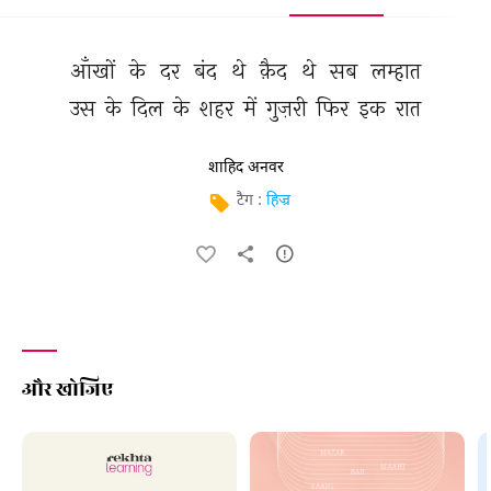
आँखों 
के 
दर 
बंद 
थे 
क़ैद 
थे 
सब 
लम्हात 
उस 
के 
दिल 
के 
शहर 
में 
गुज़री 
फिर 
इक 
रात 
शाहिद अनवर
टैग :
हिज्र
और खोजिए