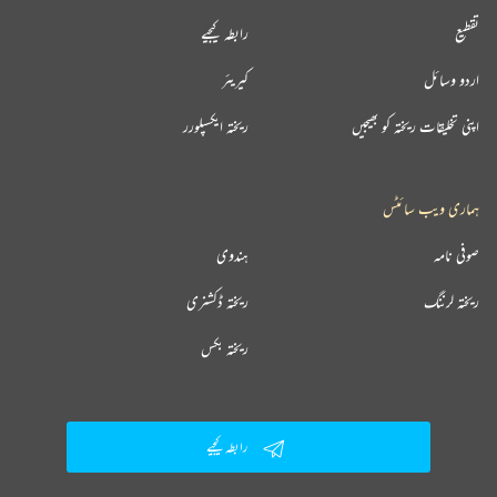
تقطیع
رابطہ کیجیے
اردو وسائل
کیریئر
اپنی تخلیقات ریختہ کو بھیجیں
ریختہ ایکسپلورر
ہماری ویب سائٹس
صوفی نامہ
ہندوی
ریختہ لرننگ
ریختہ ڈکشنری
ریختہ بکس
رابطہ کیجیے