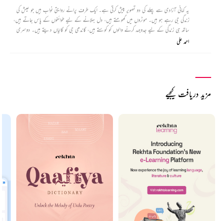
یہ کہانی آزادی سے پہلے کی دو تصویر پیش کرتی ہے۔ ایک طرف پرانے روایتی نواب ہیں جو عیش کی
زندگی جی رہے ہو ہیں۔ موٹروں میں گھومتے ہیں، دل بہلانے کے لیے طوائفوں کے پاس جاتے ہیں،
ساتھ ہی زندگی کے لیے جدوجہد کرنے والوں کو کوستے ہیں، گاندھی جی کو گالیاں دیتے ہیں۔ دوسری
طرف آزادی کے لیے مر مٹنے والے وہ نوجوان ہیں جن کی میت کو کوئی کندھا دینے والا بھی نہیں
احمد علی
ہے۔
مزید دریافت کیجیے