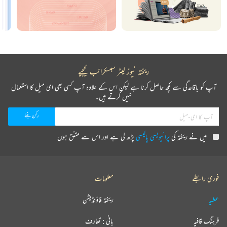
ریختہ نیوز لیٹر سبسکرائب کیجیے
آپ کو باقاعدگی سے کچھ حاصل کرنا ہے لیکن اس کے علاوہ آپ کسی بھی ای میل کا استعمال
نہیں کرتے ہیں۔
میں نے ریختہ کی
پرائیویسی پالیسی
پڑھ لی ہے اور اس سے متفق ہوں
فوری رابطے
معلومات
عطیہ
ریختہ فاؤنڈیشن
فرہنگ قافیہ
بانی : تعارف