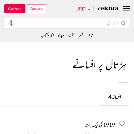
URD
Get App
Donate
شاعر
شعر
لغت
ویڈیو
ای-کتاب
ہڑتال پر افسانے
افسانہ
4
1919 کی ایک بات