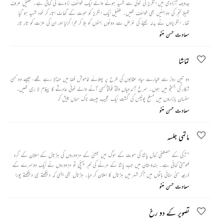
جدوجہد آزادی میں انگریز کی گولی سے شہید ہونے والے ایک طوائف زادے کی کہانی ہے۔ طفیل عرف
تھیلا کنجر کی دوبہنیں بھی طوائف تھیں۔ طفیل ایک انگریز کو موت کے گھاٹ اتار کر خود شہید ہو گیا
تھا۔ انگریزوں نے بدلہ لینے کی غرض سے دونوں بہنوں کو بلا کر مجرا کرایا اور ان کی عزت کو تار تار
کیا۔
سعادت حسن منٹو
تماشا
دو تین روز سے طیارے سیاہ عقابوں کی طرح پر پھلائے خاموش فضا میں منڈلا رہے تھے، جیسے وہ کسی
شکار کی جستجو میں ہوں۔ سرخ آندھیاں وقتاً فوقتاً کسی آنے والے خونی حادثے کا پیغام لا رہی تھیں۔
سنسان بازاروں میں مسلح پولیس کی گشت ایک عجیب ہیبت ناک سماں پیش کر
سعادت حسن منٹو
ماتمی جلسہ
’’ترکی کے مصطفی کمال پاشا کی موت کے سوگ میں بمبئی کے مزدوروں کی ہڑتال کے اعلان کے گرد
گھومتی کہانی ہے۔ ہندوستان میں جب پاشا کے مرنے کی خبر پہنچی تو مزدوروں نے ایک دوسرے کے
ذریعہ سنی سنائی باتوں میں آکر شہر میں ہڑتال کا اعلان کر دیا۔ ہڑتال بھی ایسی کہ دیکھتے ہی دیکھتے پورا
شہر بند ہو گیا۔ شام کو جب مزدوروں کی یہ بھیڑ جلسہ گاہ پرپہنچی تو وہاں تقریر کے دوران اسٹیج پر
سعادت حسن منٹو
کھڑے ایک شخص نے کچھ ایسا کہہ دیا کہ اس ہڑتال نے فساد کی شکل اختیار کر لی۔‘‘
تصویر کے دو رخ