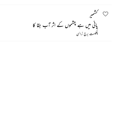
کشمیر
پانی میں ہے چشموں کے اثر آب بقا کا
چکبست برج نرائن