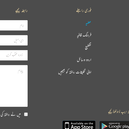
فوری رابطے
رابطہ کیجیے
عطیہ
فرہنگ قافیہ
تقطیع
اردو وسائل
اپنی تخلیقات ریختہ کو بھیجیں
ہ ایپ ڈاؤنلوڈ کیجیے
میں نے ریختہ کی