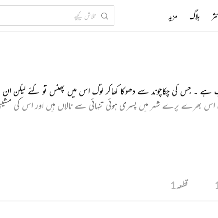
ثر
بلاگ
مزید
ب ہے ۔ جس کی چکاچوند سے دھوکا کھاکر لوگ اس میں پھنس تو گئے لیکن ان
 اس بھرے پرے شہر میں پسری ہوئی تنہائی سے نالاں ہیں اور اس کی مشین
 شاعری کو ہم اپنے جذبات اور احساسات سے زیادہ قریب پائیں گے ۔
قطعہ
1