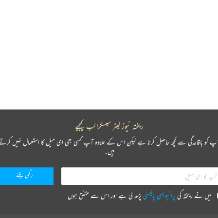
ریختہ نیوز لیٹر سبسکرائب کیجیے
پ کو باقاعدگی سے کچھ حاصل کرنا ہے لیکن اس کے علاوہ آپ کسی بھی ای میل کا استعمال نہیں کرتے
ہیں۔
میں نے ریختہ کی
پرائیویسی پالیسی
پڑھ لی ہے اور اس سے متفق ہوں