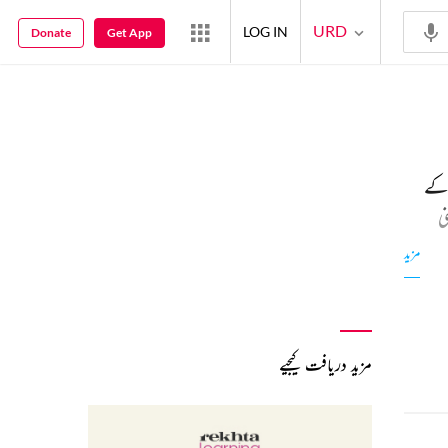
URD
LOG IN
Donate
Get App
 کے
ی
مزید
مزید دریافت کیجیے