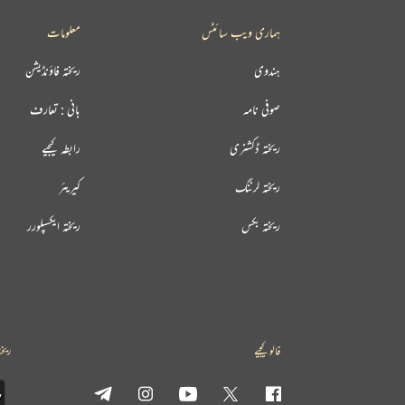
ہماری ویب سائٹس
معلومات
ہندوی
ریختہ فاؤنڈیشن
صوفی نامہ
بانی : تعارف
ریختہ ڈکشنری
رابطہ کیجیے
ریختہ لرننگ
کیریئر
ریختہ بکس
ریختہ ایکسپلورر
فالو کیجیے
ریخت