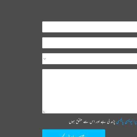
پرائیویسی پالیسی
پڑھ لی ہے اور اس سے متفق ہوں
ارسال کیجیے