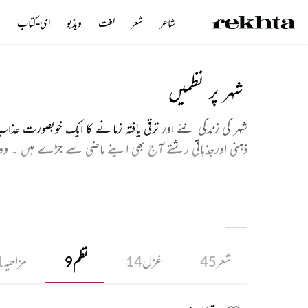
شاعر
شعر
لغت
ویڈیو
ای-کتاب
ن
شہر پر نظمیں
شہر کی زندگی نئے اور
ترقی یافتہ زمانے کا ایک خوبصورت عذا
ذہنی اورجذباتی رشتے آج بھی اپنے ماضی سے جڑے ہیں ۔ وہ
اخلاقیات سے شاکی ۔ یہ دکھ ہم سب کا دکھ ہے اس لئے اس
شعر
غزل
نظم
مزاحیہ
1
9
14
45