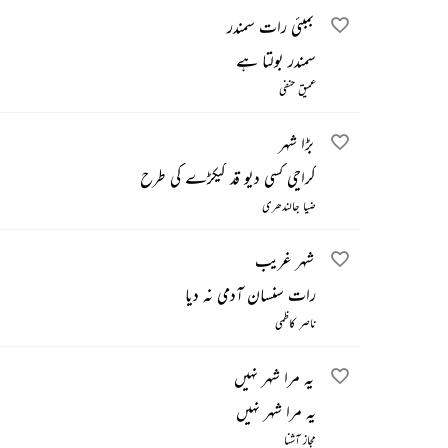
بمبئی رات سمندر
سمندر بولتا ہے
عمیق حنفی
بڑا شہر
کراچی کسی دیو قد کیکڑے کی طرح
ضیا جالندھری
شہر غریب
رات سنسان آدمی نہ دیا
ناصر کاظمی
یہ مرا شہر نہیں
یہ مرا شہر نہیں
مجاز آشنا