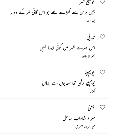
توسیع شہر
بیس برس سے کھڑے تھے جو اس گاتی نہر کے دوار
مجید امجد
تبدیلی
اس بھرے شہر میں کوئی ایسا نہیں
اختر الایمان
پومپیئے
پومپیئے دفن تھا صدیوں سے جہاں
گلزار
بمبئی
سبز و شاداب ساحل
علی سردار جعفری