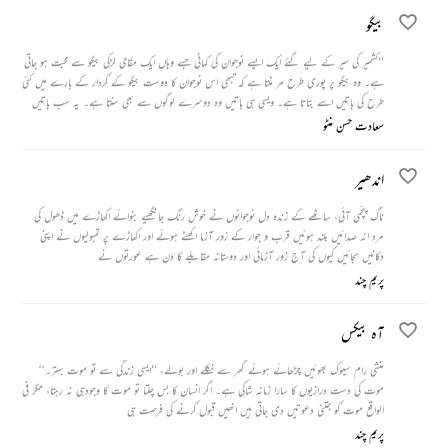
بیگو
’’کشمیر کی سیر کے لیے گئے ایک ایسے نوجوان کی کہانی جسے وہاں ایک مقامی لڑکی بیگو سے محبت ہو جاتی
ہے۔ وہ بیگو پر پوری طرح مر مٹتا ہے کہ تبھی اس نوجوان کا دوست بیگو کے کردار کے بارے میں کئی
طرح کی باتیں اسے بتاتا ہے۔ ویسی ہی باتیں وہ دوسرے لوگوں سے بھی سنتا ہے۔ یہ سب باتیں
سننے کے بعد اسے بیگو سے نفرت ہو جاتی ہے، مگر بیگو اس کی جدائی میں اپنی جان دے دیتی ہے۔
سعادت حسن منٹو
بیگو کی موت کے بعد وہ نوجوان بھی عشق کی لگی آگ میں جل کر مر جاتا ہے۔‘‘
اندھیر
ناگ پنچمی آئی، ساٹھے کے زندہ دل نوجوانوں نے خوش رنگ جانگھیے بنوائے اکھاڑے میں ڈھول کی
مرد انہ صدائیں بلند ہوئیں قرب و جوار کے زور آزما اکھٹے ہوئے اور اکھاڑے پر تمبولیوں نے اپنی
دکانیں سجائیں کیوں کی آج زور آزمائی اور دوستانہ مقابلے کا دن ہے عورتوں نے
پریم چند
آہ بیکس
منشی رام سیوک بھوئیں چڑھائے ہوئے گھر سے نکلے اور بولے، ’’ایسی زندگی سے تو موت بہتر۔‘‘
موت کی دست درازیوں کا سارا زمانہ شاکی ہے۔ اگر انسان کا بس چلتا تو موت کا وجودہی نہ رہتا، مگر فی
الواقع موت کو جتنی دعوتیں دی جاتی ہیں انھیں قبول کرنے کی فرصت ہی
پریم چند