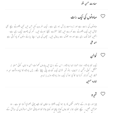
محبت ہو جاتی ہے۔ لڑکی بھی گھر جاتے ہوئے تین بار اسے مڑ کر دیکھتی ہے۔ کچھ دیر اس کے گھر کے
سعادت حسن منٹو
پاس کھڑے رہنے کے دوران بارش ہونے لگتی ہے، اور جب تک وہ ڈاک بنگلے پر پہنچتا ہے تب
تک وہ پوری طرح بھیگ جاتا ہے۔
مہاوٹوں کی ایک رات
مہاوٹوں کی رات ہے اور زبردست بارش ہو رہی ہے۔ ایک غریب کنبہ جس میں تین چھوٹے بچے بھی
شامل ہیں ایک چھوٹے سے کمرے میں سمٹے سکڑے لیٹے ہوئے ہیں۔ گھر کی چھت ٹپک رہی ہے،
انھیں ٹھنڈ لگ رہی ہے اور وہ بھوک سے بدحال ہیں۔ بچوں کی ماں اپنے پرانے دنوں کو یاد کرتی ہے
اور سوچتی ہے کہ شاید وہ جنت میں ہے۔ جب بچے باربار اس سے کھانے کے لیے کہتے ہیں تو وہ اس
احمد علی
کے بارے میں سوچتی اور کہتی ہے اگر وہ ہوتا تو کھانے کے لیے کچھ نہ کچھ لاتا۔
گوالن
ایک تھا بادشاہ، ہمارا تمہارا خدا بادشاہ۔ اس کے راج میں چاروں کھونٹ امن و امان، کوئی مسئلہ نہ
مشکل۔ کوئی دشمن نہ حریف، مانو شیر بکری ایک گھاٹ پانی پیتے تھے۔ پس بادشاہ کا زیادہ وقت سیر و
شکار میں گزرتا۔ کرنا خدا کا کیا ہوا کہ ایک روز بادشاہ وزیر با تدبیر
خالدہ حسین
شیرو
چیڑ اور دیو دار کے ناہموار تختوں کا بنا ہوا ایک چھوٹا سا مکان تھا جسے چوبی جھونپڑا کہنا بجا ہے۔ دو
منزلیں تھیں۔ نیچے بھٹیار خانہ تھا جہاں کھانا پکایا اور کھایا جاتا تھا اوربالائی منزل مسافروں کی رہائش کے