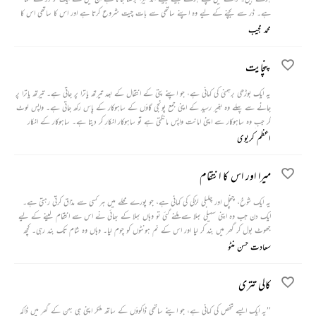
ہے۔ ڈر سے بچنے کے لیے وہ اپنے ساتھی سے بات چیت شروع کرتا ہے اور اس کا ساتھی اس کا
حوصلہ بڑھانے کے لیے ایک ایسی کہانی سناتا ہے جو ڈر سے جڑی ہوتی ہے۔
محمد مجیب
پنچایت
یہ ایک بوڑھی برہمنی کی کہانی ہے، جو اپنے پتی کے انتقال کے بعد تیرتھ یاترا پر جاتی ہے۔ تیرتھ یاترا پر
جانے سے پہلے وہ بغیر رسید کے اپنی جمع پونجی گاؤں کے ساہوکار کے پاس رکھ جاتی ہے۔ واپس لوٹ
کر جب وہ ساہوکار سے اپنی امانت واپس مانگتی ہے تو ساہوکار انکار کر دیتا ہے۔ ساہوکار کے انکار
پرگاؤں کی پنچائت بلائی جاتی ہے۔ پنچایت میں بوڑھی برہمنی ساہوکار کی بیوی کو ہی اپنا گواہ بنا لیتی
اعظم کریوی
ہے۔
میرا اور اس کا انتقام
یہ ایک شوخ، چنچل اور چلبلی لڑکی کی کہانی ہے، جو پورے محلے میں ہر کسی سے مذاق کرتی رہتی ہے۔
ایک دن جب وہ اپنی سہیلی بملا سے ملنے گئی تو وہاں بملا کے بھائی نے اس سے انتقام لینے کے لیے
جھوٹ بول کر گھر میں بند کر لیا اور اس کے نم ہونٹوں کو چوم لیا۔ وہاں وہ شام تک بند رہی۔ کچھ
دنوں بعد جب بملا کو موقع ملا تو وہ بھی اپنا انتقام لینے سے پیچھے نہیں رہی۔
سعادت حسن منٹو
کالی تتری
’’یہ ایک ایسے شخص کی کہانی ہے، جو اپنے ساتھی ڈاکوؤں کے ساتھ ملکر اپنی ہی بہن کے گھر میں ڈاکہ