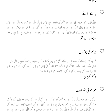
بائے بائے
کہانی ایک ایسے نوجوان کی ہے جسے کشمیر کی وادیوں میں فاطمہ نام کی لڑکی سے محبت ہو جاتی ہے۔ فاطمہ
پہلے تو اس کا مذاق اڑاتی ہے، پھر وہ بھی اس سے محبت کرنے لگتی ہے۔ فاطمہ سے شادی کے لیے
وہ لڑکا اپنے والدین کو بھی راضی کر لیتا ہے۔ مگر شادی سے پہلے اس کے والدین چاہتے ہیں کہ وہ
فاطمہ کی ایک دو تصویریں انہیں بھیج دے۔ علاقے میں کوئی اسٹوڈیو تو تھا نہیں۔ ایک دن اس نوجوان کا
سعادت حسن منٹو
ایک دوست وہاں سے گزر رہا تھا تو اس نے اس سے فاطمہ کی تصویر لینے کے لیے کہا۔ جیسے ہی اس
نے فاطمہ کو دیکھا تو وہ اسے زبردستی اپنی گاڑی میں ڈال کر فرار ہو گیا۔
پریم کی چوڑیاں
نورپور گنگا جی کے کنارے الہ آباد کے ضلع میں ایک چھوٹا سا گاؤں ہے۔ پنڈت گردہاری لال اس
گاؤں کے زمیندار تھے۔ راماشنگر ان کا اکلوتا لڑکا تھا۔ کھیتی باڑی میں بڑی برکت تھی۔ گھر میں غلہ کاانبار
لگا رہتا تھا۔ کسی بات کی کمی نہ تھی۔ پنڈت رام لال کا لڑکا رام
اعظم کریوی
موسم کی شرارت
یہ ایک ایسے نوجوان کی کہانی ہے، جو کشمیر گھومنے گیا ہے۔ صبح کی سیر کے وقت وہ وہاں کے دلکش
مناظر کو دیکھتا ہے اور اس میں کھویا ہوا چلتا چلا جاتا ہے۔ تبھی اسے کچھ بھینسوں، گایوں اور بکریوں کو
لیے آتی ایک چرواہے کی لڑکی دکھائی دیتی ہے۔ وہ اسے اتنی خوبصورت نظر آتی ہے کہ اسے اس سے