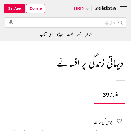
URD
Get App
Donate
شاعر
شعر
لغت
ویڈیو
ای-کتاب
دیہاتی زندگی پر افسانے
افسانہ
39
پوس کی رات