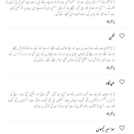
(۱) ہلکو نے آ کر اپنی بیوی سے کہا، ’’شہنا آیا ہے لاؤ جو روپے رکھے ہیں اسے دیدو کسی طرح گردن تو
چھوٹے۔‘‘ منی بہو جھاڑو لگا رہی تھی۔ پیچھے پھر کر بولی، ’’تین ہی تو روپے ہیں دیدوں، تو کمبل کہاں
سے آئے گا۔ ماگھ پوس کی رات کھیت میں کیسے کٹے گی۔
پریم چند
کفن
(۱) جھونپڑے کے دروازے پر باپ اور بیٹا دونوں ایک بجھے ہوئے الاؤ کے سامنے خاموش بیٹھے
ہوئے تھے اور اندر بیٹے کی نوجوان بیوی بدھیا دردِ زہ سے پچھاڑیں کھا رہی تھی اور رہ رہ کر اس کے
منہ سے ایسی دلخراش صدا نکلتی تھی کہ دونوں کلیجہ تھام لیتے تھے۔ جاڑوں کی
پریم چند
عیدگاہ
(۱) رمضان کے پورے تیس روزوں کے بعد آج عید آئی۔ کتنی سہانی اور رنگین صبح ہے۔ بچے کی
طرح پر تبسم، درختوں پر کچھ عجیب ہریاول ہے۔ کھیتوں میں کچھ عجیب رونق ہے۔ آسمان پر کچھ عجیب
فضا ہے۔ آج کا آفتاب دیکھ کتنا پیارا ہے گویا دنیا کو عید کی خوشی پر مبارکباد
پریم چند
سوا سیر گیہوں