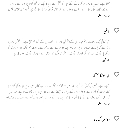
ڈالتا ہے۔ جب وہ زیور چرا کر جانے لگتے ہیں تو غلطی سے ان کا ایک ساتھی گولی چلا دیتا ہے۔ اس
سے پورا گاؤں جاگ جاتا ہے۔ گاؤں والوں سے باقی ڈاکو تو بچ کر نکل جاتے ہیں لیکن کالی تتری پھنس
جاتا ہے۔ گاؤں کے کئی لوگ اسے پہچان لیتے ہیں اور ان میں سے ایک آگے بڑھکر ایک ہی وار میں
بلونت سنگھ
اس کے پیٹ کی انتڑیا ں باہر کر دیتا ہے۔‘‘
باغی
’’یہ کہانی ایک ریلوے اسٹیشن، اس کےاسٹیشن ماسٹر اور ٹکٹ بابو کے گرد گھومتی ہے۔ اسٹیشن ماسٹر کا
ماننا ہے کہ پورے ہندوستان میں ہر چیز ایک دوسرے سے جڑی ہے۔ بہت کم لوگ ہی اس رشتہ کو
دیکھ پاتے ہیں اور اس کی قدر کرتے ہیں۔ مگر جو لوگ اس رشتہ سے انکار کرتے ہیں وہ باغی ہیں۔
اسٹیشن ماسٹر کے مطابق ان رشتوں کو جوڑے رکھنے میں آم کے باغ اہم رول نبھاتے ہیں۔ اگر کہیں
محمد مجیب
آم کے باغ نہیں ہیں تو وہ علاقہ اور وہاں کے لوگ سرے سے ہندوستانی ہی نہیں ہے۔ کسی بھی
شخص کو ہندستانی ہونے کے لیے یہاں کی تہذیب میں آم کے باغ کی اہمیت کو سمجھنا ہی ہوگا۔‘‘
بابا مہنگا سنگھ
’’ایک ایسے شخص کی کہانی، جو کسی زمانہ میں بڑا خونخوار ڈاکو تھا اور اب گاؤں میں عام سی زندگی گزار رہا
تھا۔ رات کو گاؤں کے نوجوان اس کے پاس جا بیٹھتے تھے اور وہ انہیں اپنی بیتی زندگی کے قصہ سنایا
کرتا تھا۔ ایک روز اس نے ایسا قصہ سنایا جس میں ان کے سامنے عورت کی فطرت، اس کی بہادری اور
چالاکی کا ایک ایسا پہلو پیش کیا جس سے وہ سبھی ابھی تک پوری طرح سے انجان تھے۔‘‘
بلونت سنگھ
دوسرا کنارہ