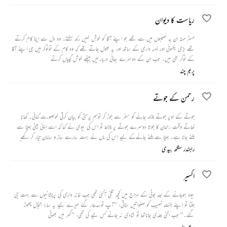
ریاست کا دیوان
مسٹر مہتہ ان بد نصیبوں میں سے تھے جو اپنے آقا کو خوش نہیں رکھ سکتے۔ وہ دل سے اپنا کام کرتے
تھے بڑی یکسوئی اور ذمہ داری کے ساتھ اور یہ بھول جاتے تھے کہ وہ کام کے تونوکر ہیں ہی اپنے آقا
کے نوکر بھی ہیں۔ جب ان کے دوسرے بھائی دربار میں بیٹھے خوش گپیاں کرتے
پریم چند
رحمن کے جوتے
جوتے کے اوپر جوتے چڑھ جانے کو سفر سے جوڑ کر توہم پرستی کو بیان کرتی خوبصورت کہانی۔ کھانا
کھاتے وقت رحمان کا جوتا دوسرے جوتے پر چڑھا تو اس کی بیوی نے کہا کہ اسے اپنی بیٹی جینا سے
ملنے جانا ہے۔ جینا سے ملنے جانےکے لیے اس کی ماں نے بہت سارے ساز و سامان تیار کر رکھے
تھے۔ دوران سفر اسکے سامان کی گٹھری کہیں گم ہو جاتی ہے جس کے لیے وہ پولیس کے ایک کانسٹیبل
راجندر سنگھ بیدی
سے الجھ جاتا ہے۔ زخمی حالت میں اسے ہسپتال میں داخل کیا جاتا ہے، وہاں بھی اس کا جوتا دوسرے
جوتے پر چڑھا ہوا ہے جو اس بات کا اشارہ تھا کہ وہ اب ایک لمبے سفر پر جانے والا ہے۔
اکسیر
بیوہ ہوجانے کے بعد بوٹی کے مزاج میں کچھ تلخی آگئی تھی جب خانہ داری کی پریشانیوں سے بہت جی
جلتا تو اپنے جنت نصیب کو صلواتیں سناتی، ’’آپ توسدھار گئے میرے لیے یہ سارا جنجال چھوڑ
گئے۔‘‘ جب اتنی جلدی جاناتھا تو شادی نہ جانے کس لیے کی تھی، ’’گھر میں بھونی
پریم چند