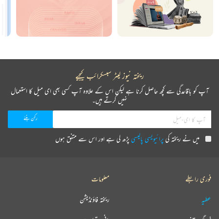
ریختہ نیوز لیٹر سبسکرائب کیجیے
آپ کو باقاعدگی سے کچھ حاصل کرنا ہے لیکن اس کے علاوہ آپ کسی بھی ای میل کا استعمال
نہیں کرتے ہیں۔
میں نے ریختہ کی
پرائیویسی پالیسی
پڑھ لی ہے اور اس سے متفق ہوں
فوری رابطے
معلومات
عطیہ
ریختہ فاؤنڈیشن