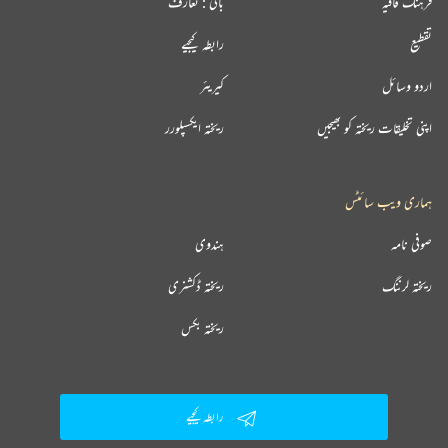
فرہنگ قافیہ
بانی : تعارف
تقطیع
رابطہ کیجیے
اردو وسائل
کیریئر
اپنی تخلیقات ریختہ کو بھیجیں
ریختہ ایکسپلورر
ہماری ویب سائٹس
صوفی نامہ
ہندوی
ریختہ لرننگ
ریختہ ڈکشنری
ریختہ بکس
رابطہ کیجیے