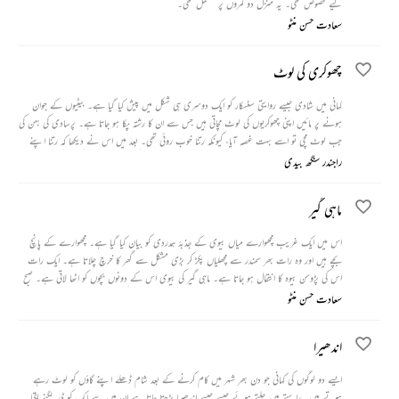
لیے مخصوص تھی۔ یہ منزل دو کمروں پر مشتمل تھی۔
سعادت حسن منٹو
چھوکری کی لوٹ
کہانی میں شادی جیسے روایتی سنسکار کو ایک دوسری ہی شکل میں پیش کیا گیا ہے۔ بیٹیوں کے جوان
ہونے پر مائیں اپنی چھوکریوں کی لوٹ مچاتی ہیں جس سے ان کا رشتہ پکا ہو جاتا ہے۔ پرسادی کی بہن کی
جب لوٹ مچی تو اسے بہت غصہ آیا، کیونکہ رتنا خوب روئی تھی۔ بعد میں اس نے دیکھا کہ رتنا اپنے
کالے کلوٹے پتی ساتھ خوش ہے تو اسے احساس ہوتا ہے کہ رتنا کی شادی زبردستی کی شادی نہیں تھی
راجندر سنگھ بیدی
بلکہ وہ تو خود سے اپنا لوٹ مچوانا چاہتی تھی۔
ماہی گیر
اس میں ایک غریب مچھوارے میاں بیوی کے جذبۂ ہمدردی کو بیان کیا گیا ہے۔ مچھوارے کے پانچ
بچے ہیں اور وہ رات بھر سمندر سے مچھلیاں پکڑ کر بڑی مشکل سے گھر کا خرچ چلاتا ہے۔ ایک رات
اس کی پڑوسن بیوہ کا انتقال ہو جاتا ہے۔ ماہی گیر کی بیوی اس کے دونوں بچوں کو اٹھا لاتی ہے۔ صبح
ماہی گیر کو اس حادثہ کی اطلاع دیتی ہے اور بتاتی ہے کہ دو بچے اس کی لاش کے برابر لیٹے ہوئے ہیں
سعادت حسن منٹو
تو ماہی گیر کہتا ہے پہلے پانچ بچے تھے اب سات ہو گئے۔ جاؤ انہیں لے آو۔ ماہی گیر کی بیوی چادر
اٹھا کر دکھاتی ہے کہ وہ دونوں بچے یہاں ہیں۔
اندھیرا
ایسے دو لوگوں کی کہانی جو دن بھر شہر میں کام کرنے کے بعد شام ڈھلے اپنے گاؤں کو لوٹ رہے
ہوتے ہیں۔ راستے میں چلتے ہوئے جیسے جیسے اندھیرا بڑھتا جاتا ہے ان میں سے ایک کو ڈر لگنے لگتا