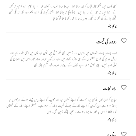
کسی گاؤں میں شنکر نامی ایک کسان رہتا تھا۔ سیدھا سادا غریب آدمی تھا۔ اپنے کام سے کام، نہ کسی
کے لینے میں نہ کسی کے دینے میں۔ چھکّاپنجا نہ جانتا تھا۔ چھل کپٹ کی اسے چھو ت بھی نہ لگی تھی۔
ٹھگے جا نے کی فکر نہ تھی۔ ودّ یانہ جانتا تھا۔ کھانا ملا تو کھا لیا
پریم چند
دودھ کی قیمت
اب بڑے بڑے شہروں میں دائیاں اور نرسیں بھی نظر آتی ہیں لیکن دیہاتوں میں ابھی تک زچّہ خانہ
روش قدیم کی طرح بھنگنو ں کے ہی دائرہ اقتدار میں ہے اورایک عرصہ دراز تک اس میں اصلاح کی
کوئی امید نہیں۔ بابو مہیش ناتھ اپنے گاؤں کے زمیندار ضرورتھے تعلیم یافتہ بھی
پریم چند
راہ نجات
سپاہی کو اپنی لال پگڑی پر، عورت کو اپنے گہنوں پر، اور طبیب کو اپنے پاس بیٹھے ہوئے مریضوں پر
جوناز ہوتا ہے وہی کسان کو اپنے لہلہاتے ہوئے کھیت دیکھ کر ہوتا ہے۔ جھینگر اپنے ایکھ کے کھیتوں
کو دیکھتا تو اس پر نشہ سا چھا جاتا ہے۔ تین بیگھے زمین تھی۔ اس
پریم چند
پنچایت