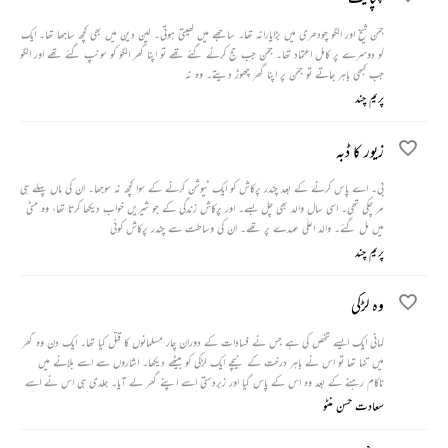
جمّن شیخ اور الگو چودھری میں بڑایارانہ تھا۔ ساجھے میں کھیتی ہوتی۔ لین دین میں بھی کچھ ساجھا تھا۔ ایک
کو دوسرے پر کامل اعتماد تھا۔ جمّن جب حج کرنے گئے تھے تو اپنا گھر الگو کو سونپ گئے تھے اور الگو
جب کبھی باہر جاتے تو جمّن پر اپنا گھر چھوڑ دیتے۔ وہ نہ
پریم چند
زیور کا ڈبہ
بی۔ اے پاس کرنے کے بعد چندر پرکاش کو ایک ٹیوشن کرنے کے سوا کچھ نہ سوجھا۔ ان کی ماں پہلے ہی
مر چکی تھی۔ اسی سال والد بھی چل بسے۔ اور پرکاش زندگی کے جو شیریں خواب دیکھا کرتا تھا، وہ مٹی
میں مل گئے۔ والد اعلٰی عہدے پر تھے۔ ان کی وساطت سے چندر پرکاش کوئی
پریم چند
وہ لڑکی
کہانی ایک ایسے شخص کی ہے جس نے فسادات کے دوران چار مسلمانوں کا قتل کیا تھا۔ ایک دن وہ گھر
میں تنہا تھا تو اس نے باہر درخت کے نیچے ایک لڑکی کو بیٹھے دیکھا۔ اشاروں سے اسے بلانے میں
ناکام رہنے کے بعد وہ اس کے پاس گیا اور زبردستی اسے اپنے گھر لے آیا۔ جلدی ہی اس نے اسے
قابو میں کر لیا اور چومنے لگا۔ بستر پر جانے سے پہلے لڑکی نے اس سے پستول دیکھنے کی خواہش ظاہر کی
سعادت حسن منٹو
تو اس نے اپنی پستول لاکر اسے دے دی۔ لڑکی نے پستول ہاتھ میں لیتے ہی چلا دی اور وہ وہیں ڈھیر
ہو گیا۔ جب اس نے پوچھا کہ اس نے ایسا کیوں کیا تو لڑکی نے بتایا کہ اس نے جن چار مسلمانوں کا