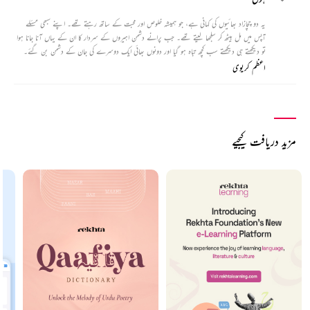
یہ دو چچازاد بھائیوں کی کہانی ہے، جو ہمیشہ خلوص اور محبت کے ساتھ رہتے تھے۔ اپنے سبھی مسئلے
آپس میں مل بیٹھ کر سلجھا لیتے تھے۔ جب پرانے دشمن اہیروں کے سردار کا ان کے یہاں آنا جانا ہوا
تو دیکھتے ہی دیکھتے سب کچھ تباہ ہو گیا اور دونوں بھائی ایک دوسرے کی جان کے دشمن بن گئے۔
اعظم کریوی
مزید دریافت کیجیے