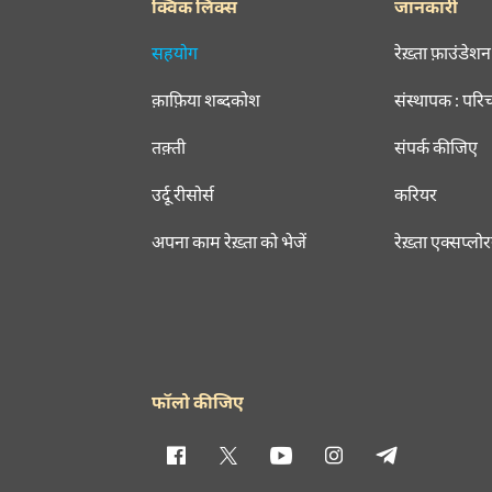
क्विक लिंक्स
जानकारी
सहयोग
रेख़्ता फ़ाउंडेशन
क़ाफ़िया शब्दकोश
संस्थापक : परि
तक़्ती
संपर्क कीजिए
उर्दू रीसोर्स
करियर
अपना काम रेख़्ता को भेजें
रेख़्ता एक्सप्लो
फॉलो कीजिए