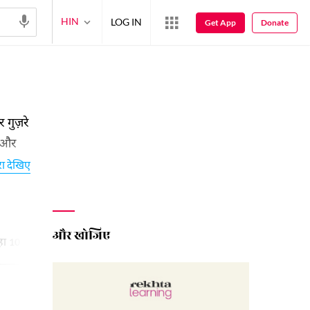
HIN
LOG IN
Get App
Donate
 गुज़रे
त और
भी की
रा देखिए
शायरी
और खोजिए
हा
माहिये
क़ितआ
मसनवी
हम्द
10
8
3
2
2