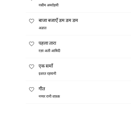
नसीम अमरोहवी
बाजा बजाएँ डम डम डम
अज्ञात
पहला तारा
रज़ा अली आबिदी
एक समाँ
इशरत रहमानी
गीत
नय्यर रानी शफ़क़