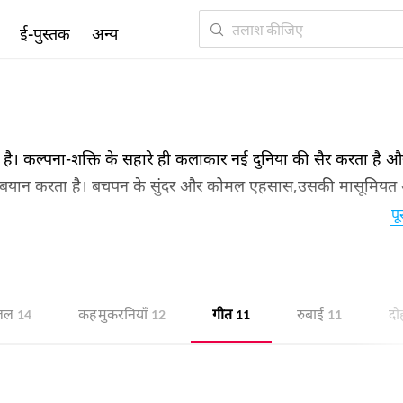
ई-पुस्तक
अन्य
है। कल्पना-शक्ति के सहारे ही कलाकार नई दुनिया की सैर करता है और
 में बयान करता है। बचपन के सुंदर और कोमल एहसास,उसकी मासूमिय
होता। लेकिन शायरी जैसी विधा में बचपन के इस एहसास की तर्जुमानी 
पू
मा है। इसलिए भाषा की सतह पर बचपन के एहसाह को बयान करने में 
शायरी हमारी इसी नाचारी का बदल है।
ज़ल
कह मुकरनियाँ
गीत
रुबाई
दो
14
12
11
11