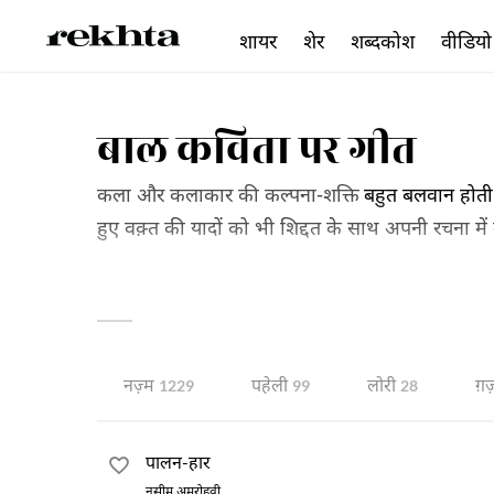
शायर
शेर
शब्दकोश
वीडियो
बाल कविता पर गीत
कला और कलाकार की कल्पना-शक्ति
बहुत बलवान होती 
हुए वक़्त की यादों को भी शिद्दत के साथ अपनी रचना
सच्चे-पन को अपनी रचना में चित्रित करना आसान नहीं 
गई है। शायरी या कोई भी रचनात्मक शैली की अपनी सी
की अपनी लाचारी भी है ।बचपन के एहसास से ओत-प्रोत 
नज़्म
पहेली
लोरी
ग़
1229
99
28
पालन-हार
नसीम अमरोहवी