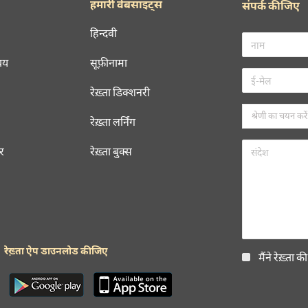
हमारी वेबसाइट्स
संपर्क कीजिए
हिन्दवी
चय
सूफ़ीनामा
रेख़्ता डिक्शनरी
रेख़्ता लर्निंग
रर
रेख़्ता बुक्स
रेख़्ता ऐप डाउनलोड कीजिए
मैंने रेख़्ता क