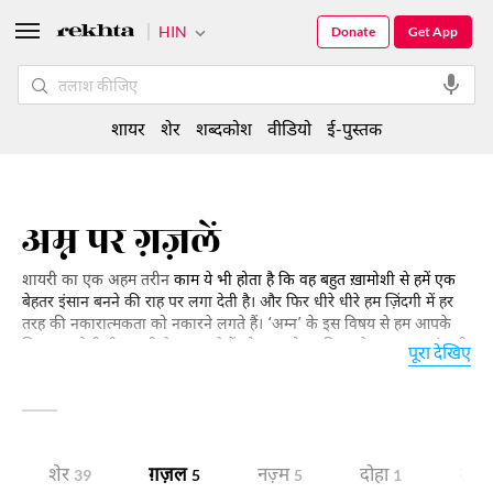
HIN
Donate
Get App
शायर
शेर
शब्दकोश
वीडियो
ई-पुस्तक
अम्न पर ग़ज़लें
शायरी का एक अहम तरीन
काम ये भी होता है कि वह बहुत ख़ामोशी से हमें एक
बेहतर इंसान बनने की राह पर लगा देती है। और फिर धीरे धीरे हम ज़िंदगी में हर
तरह की नकारात्मकता को नकारने लगते हैं। ‘अम्न’ के इस विषय से हम आपके
लिए कुछ ऐसी ही शायरी पेश कर रहे हैं जो आपको हर क़िस्म के ख़तरनाक इंसानी
पूरा देखिए
जज़्बात की गिरफ़्त से बचाने में अहम भूमिका अदा कर सकती है। ये शायरी बेहतर
इंसान बनने के लिए एक सबक़ भी है और दुनिया में अम्न व शांति क़ायम करने की
कोशिश में लगे लोगों के लिए एक छोटी सी गाइड बुक भी। आप इसे पढ़िए और
इसमें मौजूद पैग़ाम को आम कीजिए।
शेर
ग़ज़ल
नज़्म
दोहा
उद्ध
39
5
5
1