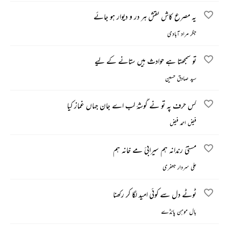
یہ مصرع کاش نقش ہر در و دیوار ہو جائے
جگر مراد آبادی
تو سمجھتا ہے حوادث ہیں ستانے کے لیے
سید صادق حسین
کس حرف پہ تو نے گوشۂ لب اے جان جہاں غماز کیا
فیض احمد فیض
مستیٔ رندانہ ہم سیرابیٔ مے خانہ ہم
علی سردار جعفری
ٹوٹے دل سے کوئی امید لگا کر رکھنا
بال موہن پانڈے