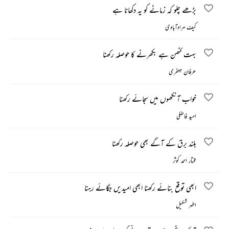
بڑھے چلو کہ زمانے کو یہ دکھانا ہے
کیف مرادآبادی
بہت کٹھن ہے بکھرنے کا حوصلہ رکھنا
عرفان جعفری
خواب آنکھوں میں سجائے رکھنا
امید فاضلی
بلند برق کے آگے بھی حوصلہ رکھنا
مختار احمد کوثر
ابھی توقع بنائے رکھنا ابھی امیدیں جگائے رہنا
اطہر شکیل