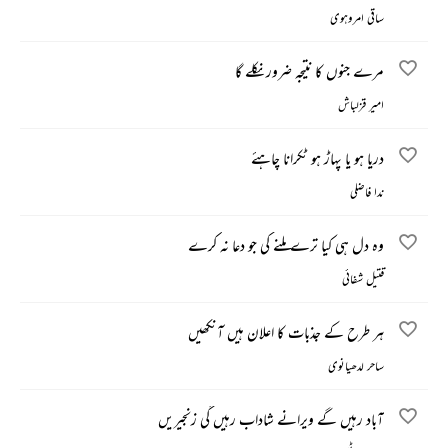
ساقی امروہوی
مرے جنوں کا نتیجہ ضرور نکلے گا
امیر قزلباش
دریا ہو یا پہاڑ ہو ٹکرانا چاہئے
ندا فاضلی
وہ دل ہی کیا ترے ملنے کی جو دعا نہ کرے
قتیل شفائی
ہر طرح کے جذبات کا اعلان ہیں آنکھیں
ساحر لدھیانوی
آباد رہیں گے ویرانے شاداب رہیں گی زنجیریں