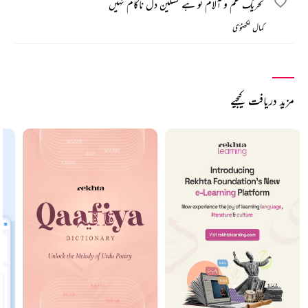
تحریک غم و آلام تو ہے تسکین دل ناکام نہیں
کمال لکھنؤی
مزید دریافت کیجیے