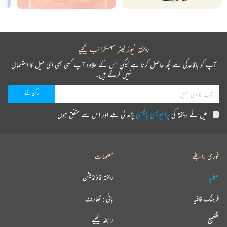
ریختہ نیوز لیٹر سبسکرائب کیجیے
آپ کو باقاعدگی سے کچھ حاصل کرنا ہے لیکن اس کے علاوہ آپ کسی بھی ای میل کا استعمال
نہیں کرتے ہیں۔
میں نے ریختہ کی
پرائیویسی پالیسی
پڑھ لی ہے اور اس سے متفق ہوں
فوری رابطے
معلومات
عطیہ
ریختہ فاؤنڈیشن
فرہنگ قافیہ
بانی : تعارف
تقطیع
رابطہ کیجیے