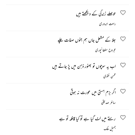
حوصلے زندگی کے دیکھتے ہیں
راحت اندوری
جلا کے مشعل جاں ہم جنوں صفات چلے
مجروح سلطانپوری
اب یہ سوچوں تو بھنور ذہن میں پڑ جاتے ہیں
محسن نقوی
اگر بزم ہستی میں عورت نہ ہوتی
ساغر صدیقی
رستے میں لٹ گیا ہے تو کیا قافلہ تو ہے
جمیل ملک