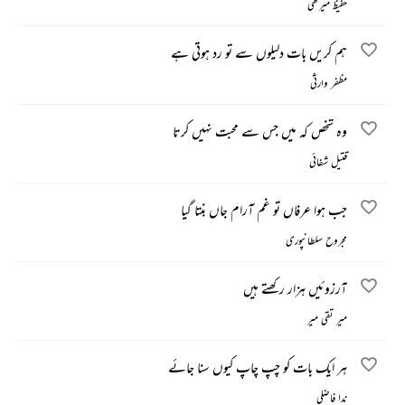
حفیظ میرٹھی
ہم کریں بات دلیلوں سے تو رد ہوتی ہے
مظفر وارثی
وہ شخص کہ میں جس سے محبت نہیں کرتا
قتیل شفائی
جب ہوا عرفاں تو غم آرام جاں بنتا گیا
مجروح سلطانپوری
آرزوئیں ہزار رکھتے ہیں
میر تقی میر
ہر ایک بات کو چپ چاپ کیوں سنا جائے
ندا فاضلی