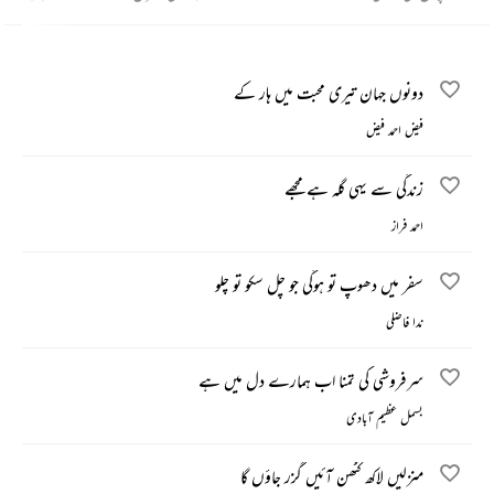
دونوں جہان تیری محبت میں ہار کے
فیض احمد فیض
زندگی سے یہی گلہ ہے مجھے
احمد فراز
سفر میں دھوپ تو ہوگی جو چل سکو تو چلو
ندا فاضلی
سرفروشی کی تمنا اب ہمارے دل میں ہے
بسمل عظیم آبادی
منزلیں لاکھ کٹھن آئیں گزر جاؤں گا