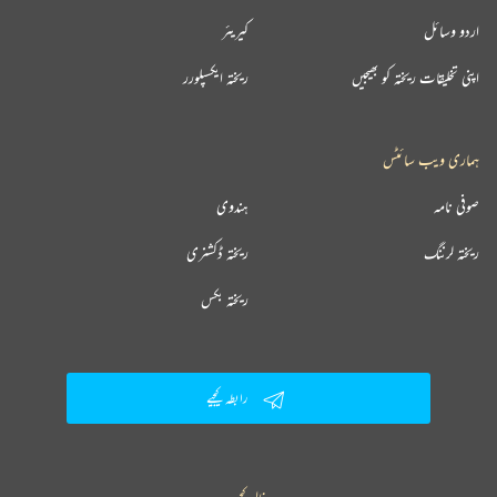
اردو وسائل
کیریئر
اپنی تخلیقات ریختہ کو بھیجیں
ریختہ ایکسپلورر
ہماری ویب سائٹس
صوفی نامہ
ہندوی
ریختہ لرننگ
ریختہ ڈکشنری
ریختہ بکس
رابطہ کیجیے