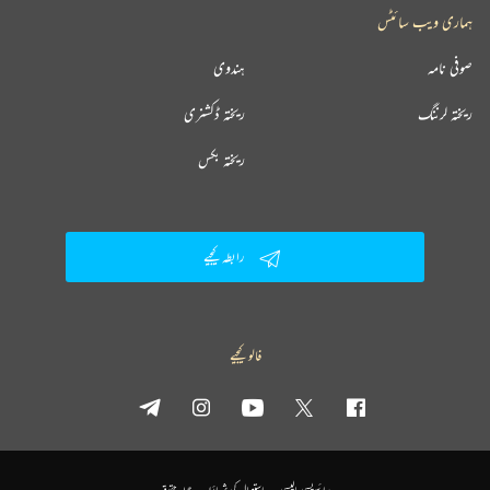
ہماری ویب سائٹس
صوفی نامہ
ہندوی
ریختہ لرننگ
ریختہ ڈکشنری
ریختہ بکس
رابطہ کیجیے
فالو کیجیے
پرائیویسی پالیسی
استعمال کی شرائط
جملہ حقوق