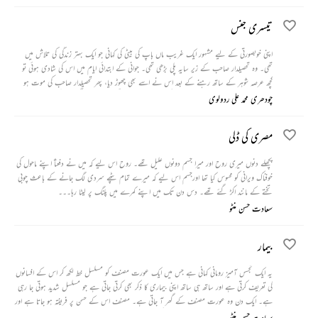
سکے۔ کچھ دنوں بعد اس شخص نے دیکھا کہ وہ ویشیا پھر کھڑکی پر بیٹھی گاہک کا انتظار کر رہی ہے۔ پوچھنے
پر اس نے ایسا جواب دیا کہ وہ شخص لا جواب ہو کر خاموش ہو گیا۔
تیسری جنس
اپنی خوبصورتی کے لیے مشہور ایک غریب ماں باپ کی بیٹی کی کہانی جو ایک بہتر زندگی کی تلاش میں
تھی۔ وہ تحصیلدار صاحب کے زیر سایہ پلی بڑھی تھی۔ جوانی کے ابتدائی ایام میں اس کی شادی ہوئی تو
کچھ عرصہ شوہر کے ساتھ رہنے کے بعد اس نے اسے بھی چھوڑ دیا، پھر تحصیلدار صاحب کی موت ہو
گئی۔ بعد میں ایک مردوں جیسی قدوقامت کی عورت اس کے گھر میں رہنے لگی اور لوگوں کے درمیان
چودھری محمد علی ردولوی
ان کے بارے میں طرح طرح کی باتیں ہونے لگیں۔
مصری کی ڈلی
پچھلے دنوں میری روح اور میرا جسم دونوں علیل تھے۔ روح اس لیے کہ میں نے دفعتاً اپنے ماحول کی
خوفناک ویرانی کو محسوس کیا تھا اورجسم اس لیے کہ میرے تمام پٹھے سردی لگ جانے کے باعث چوبی
تختے کے مانند اکڑ گئے تھے۔ دس دن تک میں اپنے کمرے میں پلنگ پر لیٹا رہا۔۔۔
سعادت حسن منٹو
بیمار
یہ ایک تجسس آمیز رومانی کہانی ہے جس میں ایک عورت مصنف کو مسلسل خط لکھ کر اس کے افسانوں
کی تعریف کرتی ہے اور ساتھ ہی ساتھ اپنی بیماری کا ذکر بھی کرتی جاتی ہے جو مسلسل شدید ہوتی جا رہی
ہے۔ ایک دن وہ عورت مصنف کے گھر آ جاتی ہے۔ مصنف اس کے حسن پر فریفتہ ہو جاتا ہے اور
تبھی اسے معلوم ہوتا ہے کہ وہ عورت اس کی بیوی ہے جس سے ڈیڑھ برس پہلے اس نے نکاح کیا
سعادت حسن منٹو