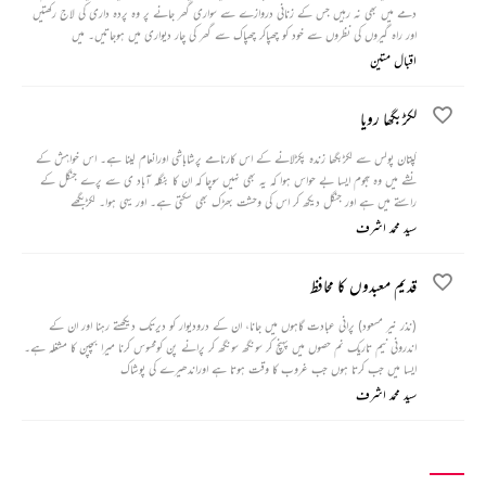
دمے میں بھی نہ رہیں جس کے زنانی دروازے سے سواری گھر جانے پر وہ پردہ داری کی لاج رکھتیں
اور راہ گیروں کی نظروں سے خود کو چھپاکر چھپاک سے گھر کی چار دیواری میں ہوجاتیں۔ میں
اقبال متین
لکڑبگھا رویا
کپتان پولس سے لکڑبگھا زندہ پکڑلانے کے اس کارنامے پرشاباشی اورانعام لینا ہے۔ اس خواہش کے
نشے میں وہ ہجوم ایسا بے حواس ہوا کہ یہ بھی نہیں سوچا کہ ان کا بنگلہ آباد ی سے پرے جنگل کے
راستے میں ہے اور جنگل دیکھ کر اس کی وحشت بھڑک بھی سکتی ہے۔ اور یہی ہوا۔ لکڑبگھے
سید محمد اشرف
قدیم معبدوں کا محافظ
(نذر نیر مسعود) پرانی عبادت گاہوں میں جانا، ان کے درودیوار کو دیرتک دیکھتے رہنا اور ان کے
اندرونی نیم تاریک نم حصوں میں پہنچ کر سونگھ سونگھ کر پرانے پن کومحسوس کرنا میرا بچپن کا مشغلہ ہے۔
ایسا میں جب کرتا ہوں جب غروب کا وقت ہوتا ہے اوراندھیرے کی پوشاک
سید محمد اشرف