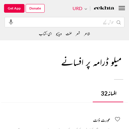
URD
Get App
Donate
شاعر
شعر
لغت
ویڈیو
ای-کتاب
میلو ڈرامہ پر افسانے
افسانہ
32
عورت ذات