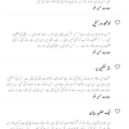
تھی۔ اس کی ماں عرصہ ہوا اس کے باپ کو داغ مفارقت دے گئی تھی۔
سعادت حسن منٹو
خوشبو دار تیل
’’آپ کا مزاج اب کیسا ہے؟‘‘ ’’یہ تم کیوں پوچھ رہی ہو۔۔۔ اچھا بھلا ہوں۔۔۔ مجھے کیا تکلیف
تھی۔۔۔‘‘ ’’ تکلیف تو آپ کو کبھی نہیں ہوئی۔۔۔ ایک فقط میں ہوں جس کے ساتھ کوئی نہ کوئی
تکلیف یا عارضہ چمٹا رہتا ہے۔۔۔‘‘ ’’یہ تمہاری بد احتیاطیوں کی وجہ سے
سعادت حسن منٹو
شہ نشین پر
’’محبت میں ناکام ہو جانے پر خودکشی کے لیے آمادہ ایک خوبصورت لڑکی کی کہانی ہے۔ اس کی آنکھیں
بڑی بڑی ہیں، جن میں ہر وقت آنسو تیرتے رہتے ہیں۔ جس لڑکے سے وہ محبت کرتی تھی، اس لڑکے
نے اسے دھوکا دیا ہے۔ اس وجہ سے وہ خودکشی کرنا چاہتی ہے۔ اس کا ایک خیر خواہ اسے نہ صرف
محبت کے معنی سمجھاتا ہے بلکہ زندہ رہنے کا جواز بھی بتاتا ہے۔‘‘
سعادت حسن منٹو
ایک حلفیہ بیان
میں مقدس کتابوں پر ہاتھ رکھ کر قسم کھاتا ہوں کہ جو کچھ میں نے دیکھا ہے وہ سچ سچ بیان کروں گا۔اس
سچائی میں آپ کو شریک کرلوں گا جو صرف سچ ہے اور سچ کے سوا کچھ نہیں۔ یہ ایک رات کی بات