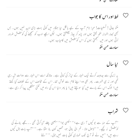
تھا۔
خط اور اس کا جواب
منٹو بھائی ! تسلیمات! میرا نام آپ کے لیے بالکل نیا ہوگا۔ میں کوئی بہت بڑی ادیبہ نہیں ہوں۔ بس
کبھی کبھار افسانہ لکھ لیتی ہوں اور پڑھ کر پھاڑ پھینکتی ہوں۔ لیکن اچھے ادب کو سمجھنے کی کوشش ضرور
کرتی ہوں اور میں سمجھتی ہوں کہ اس کوشش میں کامیاب ہوں۔
سعادت حسن منٹو
نیا سال
یہ زندگی سے جدوجہد کرتے ایک اخبار کے ایڈٹر کی کہانی ہے۔ حالانکہ اسے اس اخبار سے دولت مل رہی
تھی اور نہ ہی شہرت۔ پھر بھی وہ اپنے کام سے خوش تھا۔ اس کے مخالف اس کے خلاف کیا کہتے
ہیں؟ لوگ اس کے بارے میں کیا سوچتے ہیں؟ یا پھر دنیا اس کی راہ میں کتنی مشکلیں پیدا کر رہی ہے،
اس سے اسے کوئی مطلب نہیں تھا۔ اسے تو بس مطلب ہے اپنے راستے میں آنے والی ہر رکاوٹ کو
سعادت حسن منٹو
دور کرنے سے۔ یہی کام وہ گزشتہ چار سال سے کرتا آ رہا تھا اور اب جب نئے سال کا آغاز ہونے
والا ہے تو وہ اس سے بھی مقابلے کے لیے تیار ہے۔
شراب
’’آپ کے منہ سے بو کیوں آ رہی ہے؟‘‘ ’’کیسی بو؟‘‘ ’’جیسی پہلے آیا کرتی تھی ۔۔۔مجھے بنانے کی
کوشش نہ کیجیے۔‘‘ ’’لاحول ولا ، تم بنی بنائی ہو، تمھیں کون بنا سکتا ہے۔‘‘ ’’آپ بات ٹال کیوں
رہے ہیں؟ ’’میں نے تو آج تک تمہاری کوئی بات نہیں ٹالی۔‘‘ ’’لتے