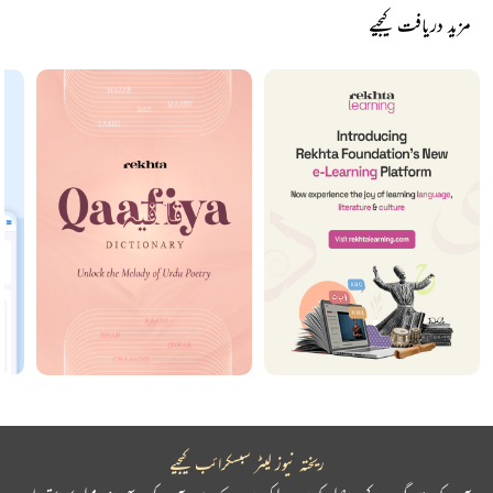
مزید دریافت کیجیے
ریختہ نیوز لیٹر سبسکرائب کیجیے