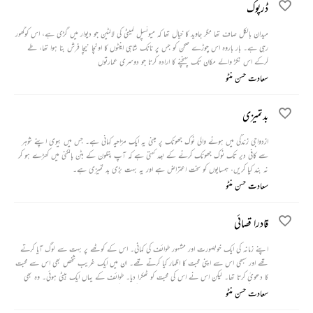
ڈرپوک
میدان بالکل صاف تھا مگر جاوید کا خیال تھا کہ میونسپل کمیٹی کی لالٹین جو دیوار میں گڑی ہے، اس کوگھور
رہی ہے۔ بار باروہ اس چوڑے صحن کو جس پر نانک شاہی اینٹوں کا اونچا نیچا فرش بنا ہوا تھا، طے
کرکے اس نکڑ والے مکان تک پہنچنے کا ارادہ کرتا جو دوسری عمارتوں
سعادت حسن منٹو
بدتمیزی
ازدواجی زندگی میں ہونے والی نوک جھونک پر مبنی یہ ایک مزاحیہ کہانی ہے۔ جس میں بیوی اپنے شوہر
سے کافی دیر تک نوک جھونک کرنے کے بعد کہتی ہے کہ آپ پتلون کے بٹن بالکنی میں کھڑے ہو کر
نہ بند کیا کریں، ہمسایوں کو سخت اعتراض ہے اور یہ بہت بڑی بد تمیزی ہے۔
سعادت حسن منٹو
قادرا قصائی
اپنے زمانہ کی ایک خوبصورت اور مشہور طوائف کی کہانی۔ اس کے کوٹھے پر بہت سے لوگ آیا کرتے
تھے اور سبھی اس سے اپنی محبت کا اظہار کیا کرتے تھے۔ ان میں ایک غریب شخص بھی اس سے محبت
کا دعویٰ کرتا تھا۔ لیکن اس نے اس کی محبت کو ٹھکرا دیا۔ طوائف کے یہاں ایک بیٹی ہوئی۔ وہ بھی
اپنی ماں کی طرح بہت خوبصورت تھی۔ جن دنوں اس کی بیٹی کی نتھ اترنے والی تھی انہیں دنوں ملک
سعادت حسن منٹو
تقسیم ہو گیا۔ اس تقسیم کے فساد میں طوائف ماری گئی اور اس کی بیٹی پاکستان چلی گئی۔ یہاں بھی اس