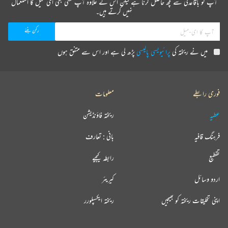
آپ کو باقاعدگی سے کچھ حاصل کرنا ہے لیکن اس کے علاوہ آپ کسی بھی ای میل کا استعمال
نہیں کرتے ہیں۔
میں نے ریختہ کی
پرائیویسی پالیسی
پڑھ لی ہے اور اس سے متفق ہوں
فوری رابطے
معلومات
عطیہ
ریختہ فاؤنڈیشن
فرہنگ قافیہ
بانی : تعارف
تقطیع
رابطہ کیجیے
اردو وسائل
کیریئر
اپنی تخلیقات ریختہ کو بھیجیں
ریختہ ایکسپلورر