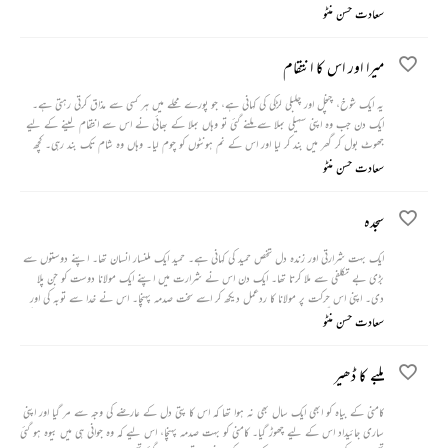
سعادت حسن منٹو
میرا اور اس کا انتقام
یہ ایک شوخ، چنچل اور چلبلی لڑکی کی کہانی ہے، جو پورے محلے میں ہر کسی سے مذاق کرتی رہتی ہے۔
ایک دن جب وہ اپنی سہیلی بملا سے ملنے گئی تو وہاں بملا کے بھائی نے اس سے انتقام لینے کے لیے
جھوٹ بول کر گھر میں بند کر لیا اور اس کے نم ہونٹوں کو چوم لیا۔ وہاں وہ شام تک بند رہی۔ کچھ
دنوں بعد جب بملا کو موقع ملا تو وہ بھی اپنا انتقام لینے سے پیچھے نہیں رہی۔
سعادت حسن منٹو
سجدہ
ایک بہت شرارتی اور زندہ دل شخص حمید کی کہانی ہے۔ حمید ایک ملنسار انسان تھا۔ اپنے دوستوں سے
بڑی بے تکلفی سے ملا کرتا تھا۔ ایک دن اس نے شرارت میں اپنے ایک مولانا دوست کو جن پلا
دی۔ اپنی اس حرکت پر مولانا کا ردعمل دیکھ کر اسے سخت صدمہ پہنچا۔ اس نے خدا سے توبہ کی اور
معافی کے لیے گلی کے فرش پر ہی سجدہ کر لیا۔ تھوڑی دیر کے بعد اس کا وہی مولانا دوست شراب کی
سعادت حسن منٹو
کئی بوتلیں لے کر آیا اور اس کے ساتھ بیٹھ کر پینے لگا۔ اس کا یہ رویہ دیکھ کر حمید کو بہت صدمہ پہنچا
اور اسے اپنا وہ سجدہ فضول لگنے لگا۔
ملبے کا ڈھیر
کامنی کے بیاہ کو ابھی ایک سال بھی نہ ہوا تھا کہ اس کا پتی دل کے عارضے کی وجہ سے مر گیا اور اپنی
ساری جائیداد اس کے لیے چھوڑ گیا۔ کامنی کو بہت صدمہ پہنچا، اس لیے کہ وہ جوانی ہی میں بیوہ ہو گئی