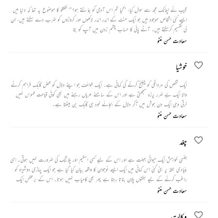
مجیب نے اچانک مجھ سے سوال کیا، ’’کیا تم اس آدمی کو جانتے ہو؟‘‘ گفتگو کا موضوع یہ تھا کہ دنیا میں
ایسے کئی اشخاص موجود ہیں جو ایک منٹ کے اندر اندر لاکھوں اور کروڑوں کو ضرب دے سکتے ہیں، ان
کی تقسیم کرسکتے ہیں۔ آنے پائی کا حساب چشم زدن میں آپ کو بتا
سعادت حسن منٹو
خوشیا
ایک شخص کی مردانگی کو چیلنج کرنے کی کہانی ہے۔ ایک طوائف جو اپنے دلال کو محض گاہک فراہم کرنے
والا ایک بے ضرر پرزہ سمجھتی ہے اور اس کے سامنے عریاں رہنے میں بھی کوئی قباحت محسوس نہیں
کرتی وہی ایک دن جوش میں آکر دلال کے بجائے خود ہی گاہک بن بیٹھتا ہے۔
سعادت حسن منٹو
چغد
جنسی خواہش ایک حیوانی جبلت ہے اور اس کے لیے کسی اسکیم اور پلاننگ کی ضرورت نہیں ہوتی۔ اسی
بنیادی نکتہ پر بنی گئی اس کہانی میں ایک ایسے نوجوان کا واقعہ بیان کیا گیا ہے جو ایک پہاڑی دوشیزہ کو
راغب کرنے کے لیے ہفتوں پلان بناتا رہتا ہے پھر بھی کامیاب نہیں ہوتا۔ اس کے برعکس ایک
لاری ڈرائیور چند منٹوں میں ہی اس لڑکی کو رام کرکے اپنی خواہش پوری کرنے میں کامیاب ہو جاتا
سعادت حسن منٹو
ہے۔
وکالت