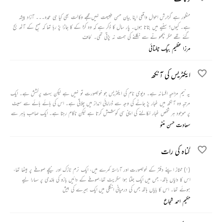
منظور ہے گزارش احوال واقعی اپنا بیان حسن طبیعت نہیں مجھے وکالت بھی کیا ہی عمدہ۔۔۔ آزاد پیشہ
ہے۔ کیوں؟ سنیے میں بتاتا ہوں۔ پار سال کا ذکر ہے کہ وہ کڑا کے کا جاڑا پڑ رہا تھا کہ صبح کے آٹھ بج
گئے تھے مگر بچھو نے سے نکلنے کی ہمت نہ پڑتی تھی۔ لحاف
مرزا عظیم بیگ چغتائی
ایکٹریس کی آنکھ
یہ نیم مزاحیہ افسانہ ہے۔ دیوی نام کی ایکٹریس جو خوبصورت تو نہیں ہے لیکن بہت پرکشش ہے۔ ایک
مرتبہ وہ آنکھ میں غبار پڑ جانے کی وجہ سے ڈرامائی انداز میں چلاتی ہے۔ اس کی ہائے ہائے سے سیٹ
پر موجود ہر شخص غبار نکالنے کی اپنی سی کوشش کرتا ہے لیکن ناکام رہتا ہے۔ ایک صاحب باہر سے
آتے ہیں اور نکالنے میں کامیاب ہو جاتے ہیں۔ افاقہ ہوتے ہی ایکٹریس تمام لوگوں کو نظر انداز کر
سعادت حسن منٹو
کے سیٹھ کے پاس چلی جاتی ہے اور سب للچائی نظروں سے دیکھتے رہ جاتے ہیں۔
گناہ کی رات
(۱) ممتاز اپنے دفتر کے خوبصورت اور آراستہ کمرے میں، ایک نرم نازک اور نیچے صوفے پر بیٹھا تھا،
اس کا دایاں ہاتھ، جس میں ایک جلتا ہوا سگریٹ تھا،صوفے کے دائیں بازو کی بلندی پر سہارا لیے
ہوئے تھا۔ اس کا بایاں ہاتھ جس کی درمیانی انگلی میں ایک ہیرے کی بیش
حکیم احمد شجاع