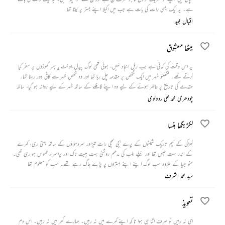
ہے۔ یہ ایک ایسی رات کی بات ہے جب میں اکیلا اپنے بستر پر لیٹا تھا
اقبال مجید
میٹھا معشوق
یہ اس وقت کی کہانی ہے جب ریل ایجاد نہیں، ہوئی تھی لوگ پیدل،اونٹ یا پھر گھوڑوں پر سفر کیا
کرتے تھے۔ لکھنئو شہر میں ایک شخص پر مقدمہ چل رہا تھا اور وہ شخص شہر سے کافی دور رہتا تھا۔
مقدمے کی تاریخ پر حاضر ہونے کے لیے وہ اپنے قافلے کے ساتھ شہر کے لیے روانہ ہو گیا، ساتھ
میں نذرانے کے طور پر میٹھائی کا ٹوکرا بھی تھا۔ پورے راستے اس میٹھے معشوق کی وجہ سے انھیں کچھ
چودھری محمد علی ردولوی
ایسی پریشانیوں کا سامنا کرنا پڑا کہ وہ آرام سے سو تک نہیں سکے۔
لکڑبگھا ہنسا
کھڑکی کے نیم تاریک شیشوں کے پرے بچی کھچی رات تیزاور سردہواؤں کے ساتھ بہتی رہی، کمرے
کے اندر بہت حبس تھا اور نیلے بلب کی مدھم روشنی بہت ہیبت ناک اور پراسرار محسوس ہو رہی تھی۔
منو بھیا کے علاوہ سب لوگ اپنے اپنے بستروں پر پڑے جاگ رہے تھے۔ سب کو معلوم تھا
سید محمد اشرف
تعویذ
امی نہ رہیں تو صرف اتنا ہی ہوا نا کہ اپنے کمرے میں نہ رہیں۔ ہمارے گھر میں نہ رہیں۔ اس دم