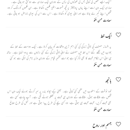
’’ایک ایسے شخص کی کہانی جس کی گھوڑوں کی ریس کے دوران ایک مہاراجہ سے دوستی ہو جاتی ہے۔
مہاراجہ ایک دن اسے اپنے یہاں پروجیکٹر پر کچھ شہوت انگیز فلمیں دکھاتا ہے۔ ان فلموں کو مانگ کر وہ
شخص اپنے گھر لے جاتا ہے اور اپنی بیوی کو دکھاتا ہے۔ اس سے اس کی بیوی ناراض ہو جاتی ہے۔
بیوی کی ناراضگی سے وہ بہت شرمندہ ہوتا ہے۔ اگلے دن جب وہ دوپہر کے کھانے کے بعد آفس
سعادت حسن منٹو
سے گھر آتا ہے تواسے پتہ چلتا ہے کہ اس کی بیوی اپنی بہنوں اور سہیلیوں کے ساتھ پروجیکٹر پر وہی
فلمیں دیکھ رہی ہے۔‘‘
ایک خط
یہ افسانہ مصنف کی ذاتی زندگی کی کئی اہم ترین واقعات کو بیان کرتا ہے۔ ایک دوست کے خط کے
جواب میں لکھے گئے اس خط میں مصنف نے اپنی ذاتی زندگی کے کئی رازوں سے پردہ اٹھایا ہے۔ ساتھ
ہی اپنی اس ناکام محبت کا بھی ذکر کیا ہے جو اسے کشمیر قیام کے دوران وزیر نام کی لڑکی سے ہو گئی
تھی۔
سعادت حسن منٹو
بانجھ
خود نوشت کے اسلوب میں لکھی گئی کہانی ہے۔ بمبئی کے اپولو بندر پر سیر کرتے ہوئے ایک دن اس
شخص سے ملاقات ہوئی۔ ملاقات کے دوران ہی محبت پر گفتگو ہونے لگی ہے۔ آپ چاہے کسی سے
بھی محبت کریں، محبت محبت ہی ہوتی ہے، وہ کسی بچے کی طرح پیدا ہوتی ہے اور حمل کی طرح ضائع
بھی ہو جاتی ہے، یعنی قبل از پیدائش مر بھی سکتی ہے۔ کچھ لوگ ایسے ہی ہوتے ہیں جو چاہ کر بھی محبت
سعادت حسن منٹو
نہیں کر پاتے ہیں اور شاید ایسے لوگ بانجھ ہوتے ہیں۔
جسم اور روح