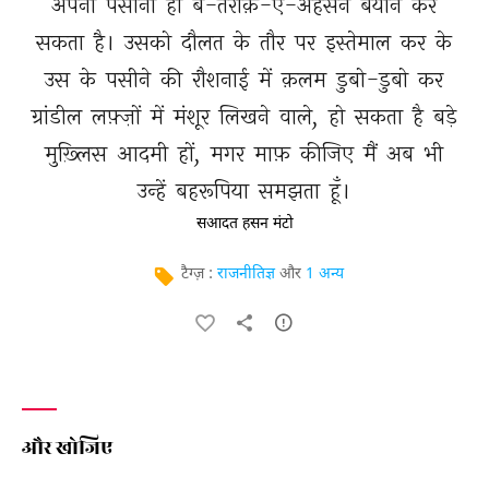
अपना 
पसीना 
ही 
ब-तरीक़-ए-अहसन 
बयान 
कर 
सकता 
है। 
उसको 
दौलत 
के 
तौर 
पर 
इस्तेमाल 
कर 
के 
उस 
के 
पसीने 
की 
रौशनाई 
में 
क़लम 
डुबो-डुबो 
कर 
ग्रांडील 
लफ़्ज़ों 
में 
मंशूर 
लिखने 
वाले, 
हो 
सकता 
है 
बड़े 
मुख़्लिस 
आदमी 
हों, 
मगर 
माफ़ 
कीजिए 
मैं 
अब 
भी 
उन्हें 
बहरूपिया 
समझता 
हूँ। 
सआदत हसन मंटो
टैग्ज़ :
राजनीतिज्ञ
और
1 अन्य
और खोजिए