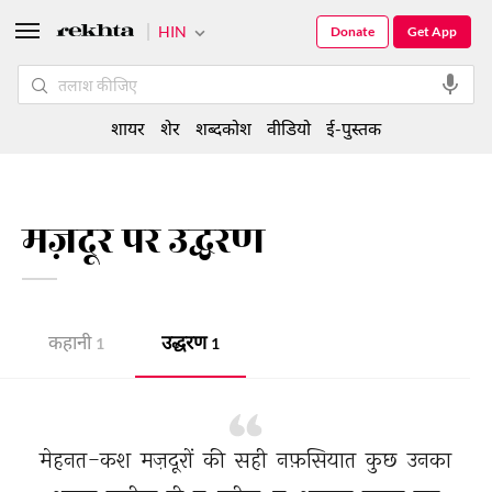
HIN
Donate
Get App
शायर
शेर
शब्दकोश
वीडियो
ई-पुस्तक
मज़दूर पर उद्धरण
कहानी
उद्धरण
1
1
मेहनत-कश 
मज़दूरों 
की 
सही 
नफ़सियात 
कुछ 
उनका 