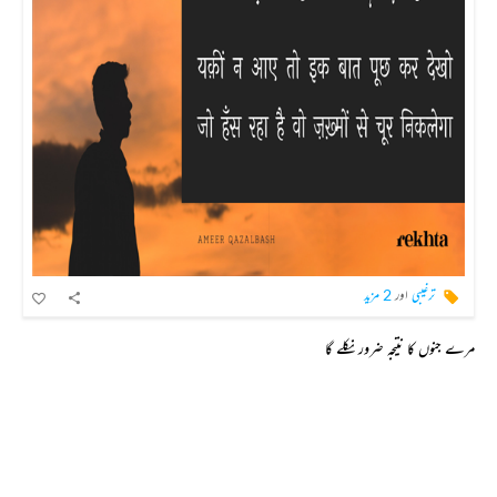
ترغیبی
اور
2 مزید
مرے جنوں کا نتیجہ ضرور نکلے گا