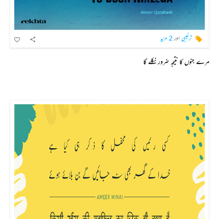
ترغیبی
اور
2 مزید
مرے جنوں کا نتیجہ ضرور نکلے گا