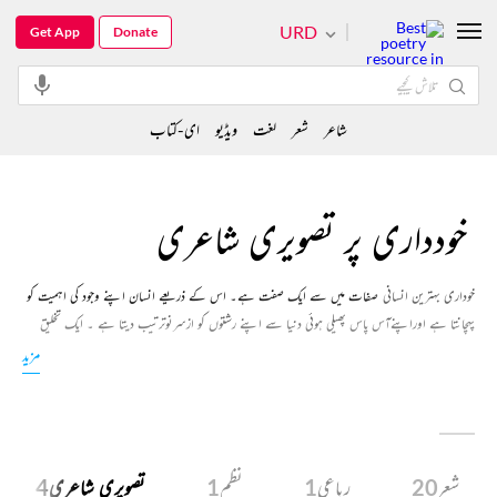
URD
Get App
Donate
شاعر
شعر
لغت
ویڈیو
ای-کتاب
خودداری پر تصویری شاعری
خوداری بہترین انسانی
صفات میں سے ایک صفت ہے۔ اس کے ذریعے انسان اپنے وجود کی اہمیت کو
پہچانتا ہے اوراپنےآس پاس پھیلی ہوئی دنیا سے اپنے رشتوں کو ازسرنوترتیب دیتا ہے ۔ ایک تخلیق
کارسے زیادہ جس کا سارا کا سارا سروکار اپنے وجودی معاملات سے ہوتا ہے خودرای اوراس کی مختلف
مزید
صورتوں سے کون واقف ہوگا۔ ہمارے اس انتخاب میں آپ خودداری کی پیدا کردہ داخلی قوت کے کئی
رنگوں سے گزریں گے۔
شعر
20
رباعی
1
نظم
1
تصویری شاعری
4