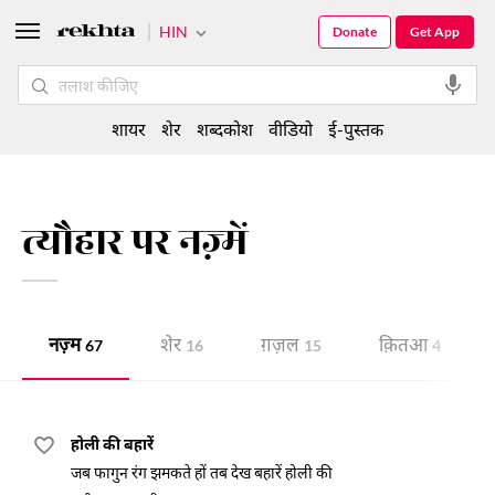
HIN
Donate
Get App
शायर
शेर
शब्दकोश
वीडियो
ई-पुस्तक
त्यौहार पर नज़्में
नज़्म
शेर
ग़ज़ल
क़ितआ
67
16
15
4
होली की बहारें
जब फागुन रंग झमकते हों तब देख बहारें होली की