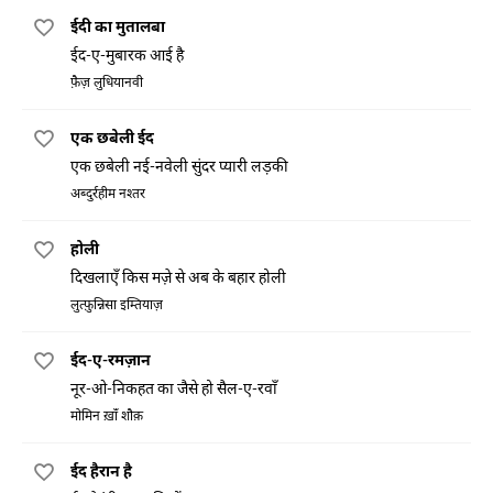
ईदी का मुतालबा
ईद-ए-मुबारक आई है
फ़ैज़ लुधियानवी
एक छबेली ईद
एक छबेली नई-नवेली सुंदर प्यारी लड़की
अब्दुर्रहीम नश्तर
होली
दिखलाएँ किस मज़े से अब के बहार होली
लुत्फ़ुन्निसा इम्तियाज़
ईद-ए-रमज़ान
नूर-ओ-निकहत का जैसे हो सैल-ए-रवाँ
मोमिन ख़ाँ शौक़
ईद हैरान है