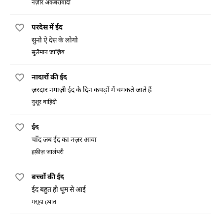
नज़ीर अकबराबादी
परदेस में ईद
सुनो ऐ देस के लोगो
सुलैमान जाज़िब
नादारों की ईद
ज़रदार नमाज़ी ईद के दिन कपड़ों में चमकते जाते हैं
नुशूर वाहिदी
ईद
चाँद जब ईद का नज़र आया
हफ़ीज़ जालंधरी
बच्चों की ईद
ईद बहुत ही धूम से आई
मसूदा हयात