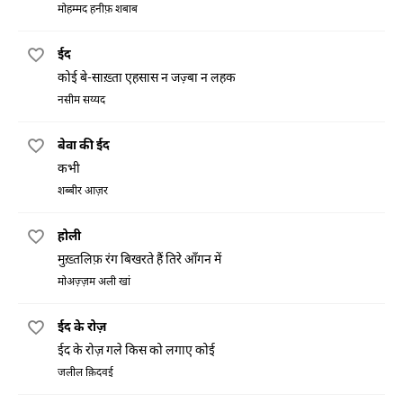
मोहम्मद हनीफ़ शबाब
ईद
कोई बे-साख़्ता एहसास न जज़्बा न लहक
नसीम सय्यद
बेवा की ईद
कभी
शब्बीर आज़र
होली
मुख़्तलिफ़ रंग बिखरते हैं तिरे आँगन में
मोअज़्ज़म अली खां
ईद के रोज़
ईद के रोज़ गले किस को लगाए कोई
जलील क़िदवई