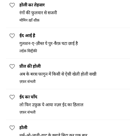
होली का तेहवार
रंगों की फुलवार से सजनी
मोमिन ख़ाँ शौक़
ईद आई है
गुलशन-ए-ज़ीस्त पे पुर-कैफ़ घटा छाई है
लईक़ सिद्दीक़ी
प्रीत की होली
अब के बरस फागुन में किसी से ऐसी खेली होली सखी
ज़फ़र संभली
ईद का चाँद
लो फिर उफ़ुक़ पे आया नज़र ईद का हिलाल
ज़फ़र संभली
होली
धर्म-ओ-जाती-वाद के झगड़े मिटा कर एक बार