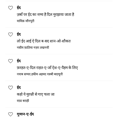
ईद
ज़बाँ पर ईद का नग़्मा है दिल मुरझाया जाता है
वामिक़ जौनपुरी
ईद
लो ईद आई ऐ दिल ब-सद शान-ओ-शौकत
नसीम फ़ातिमा नज़र लखनवी
ईद
फ़रहत-ए-दिल राहत-ए-जाँ ऐश-ए-पैहम के लिए
नवाब सय्यद हकीम अहमद नक़्बी बदायूनी
ईद
कहो ये मुग़न्नी से गाए चला जा
वफ़ा बराही
गुमान-ए-ईद