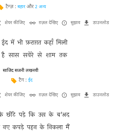
टैग्ज़ :
और
बहार
2 अन्य
शेयर कीजिए
ग़ज़ल देखिए
सुझाव
डाउनलोड
 
ईद 
में 
भी 
फ़राग़त 
कहाँ 
मिली 
है 
सास 
सवेरे 
से 
शाम 
तक 
साजिद सजनी लखनवी
टैग :
ईद
शेयर कीजिए
ग़ज़ल देखिए
सुझाव
डाउनलोड
के 
छींटे 
पड़े 
कि 
उस 
के 
ब'अद 
 
नए 
कपड़े 
पहन 
के 
निकला 
मैं 