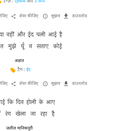
टैग्ज़ :
और
एहसास
3 अन्य
कीजिए
शेयर कीजिए
सुझाव
डाउनलोड
ा 
नहीं 
और 
ईद 
चली 
आई 
है 
ज़ 
मुझे 
यूँ 
न 
सताए 
कोई 
अज्ञात
टैग :
ईद
कीजिए
शेयर कीजिए
सुझाव
डाउनलोड
ई 
कि 
दिन 
होली 
के 
आए 
ं 
रंग 
खेला 
जा 
रहा 
है 
जलील मानिकपूरी