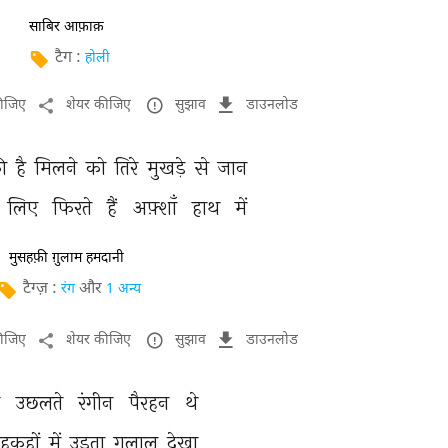
साबिर आफ़ाक़
टैग :
होली
कीजिए
शेयर कीजिए
सुझाव
डाउनलोड
ी 
है 
मिलने 
को 
तिरे 
मुखड़े 
से 
जान 
लिए 
फिरते 
हैं 
अफ़्शाँ 
हाथ 
में 
मुसहफ़ी ग़ुलाम हमदानी
टैग्ज़ :
और
रंग
1 अन्य
कीजिए
शेयर कीजिए
सुझाव
डाउनलोड
 
उछलते 
रंगीन 
पैरहन 
थे 
हक़हों 
में 
उड़ता 
गुलाल 
देखा 