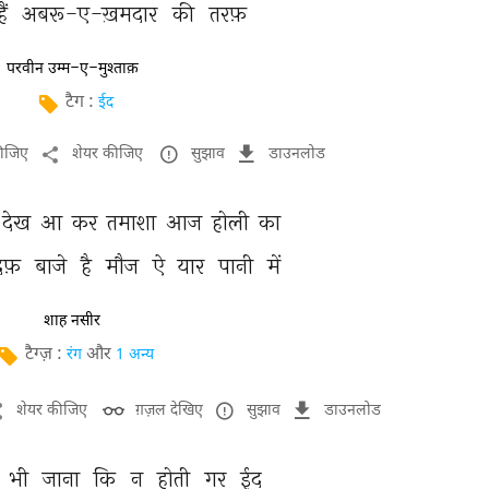
हैं 
अबरू-ए-ख़मदार 
की 
तरफ़ 
परवीन उम्म-ए-मुश्ताक़
टैग :
ईद
कीजिए
शेयर कीजिए
सुझाव
डाउनलोड
देख 
आ 
कर 
तमाशा 
आज 
होली 
का 
दफ़ 
बाजे 
है 
मौज 
ऐ 
यार 
पानी 
में 
शाह नसीर
टैग्ज़ :
और
रंग
1 अन्य
शेयर कीजिए
ग़ज़ल देखिए
सुझाव
डाउनलोड
भी 
जाना 
कि 
न 
होती 
गर 
ईद 