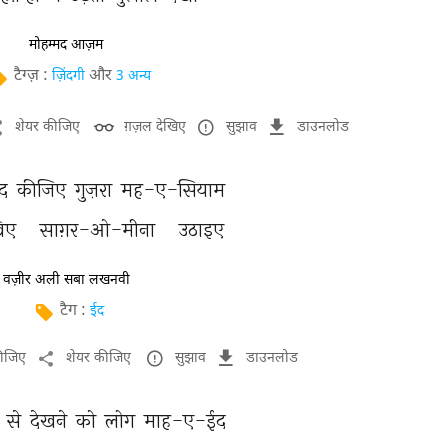
मोहम्मद आज़म
टैग्ज़ :
और
ज़िंदगी
3 अन्य
शेयर कीजिए
ग़ज़ल देखिए
सुझाव
डाउनलोड
द 
कीजिए 
गुज़रा 
मह-ए-सियाम 
िए 
साग़र-ओ-मीना 
उठाइए 
वज़ीर अली सबा लखनवी
टैग :
ईद
कीजिए
शेयर कीजिए
सुझाव
डाउनलोड
 
से 
देखने 
को 
लोग 
माह-ए-ईद 