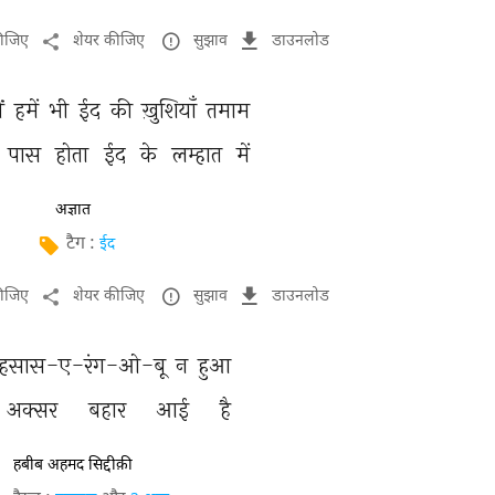
कीजिए
शेयर कीजिए
सुझाव
डाउनलोड
ं 
हमें 
भी 
ईद 
की 
ख़ुशियाँ 
तमाम 
पास 
होता 
ईद 
के 
लम्हात 
में 
अज्ञात
टैग :
ईद
कीजिए
शेयर कीजिए
सुझाव
डाउनलोड
हसास-ए-रंग-ओ-बू 
न 
हुआ 
अक्सर 
बहार 
आई 
है 
हबीब अहमद सिद्दीक़ी