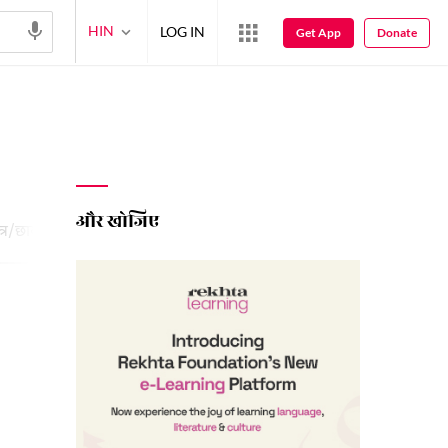
HIN
LOG IN
Get App
Donate
और खोजिए
त्र/छाया शायरी
1