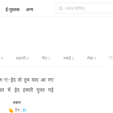
ई-पुस्तक
अन्य
कहानी
गीत
रुबाई
लेख
चि
4
2
1
1
1
ल-ए-ईद 
तो 
तुम 
याद 
आ 
गए 
यत 
में 
ईद 
हमारी 
गुज़र 
गई 
अज्ञात
टैग :
ईद