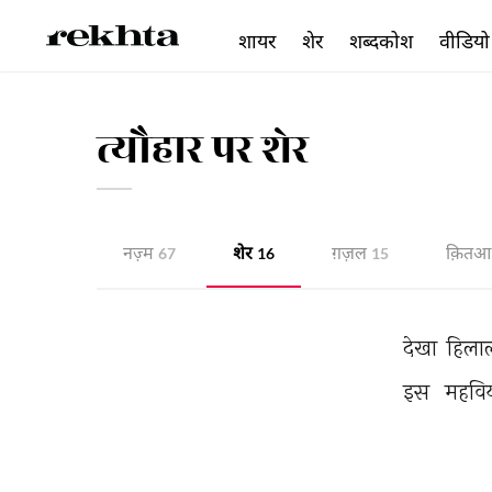
शायर
शेर
शब्दकोश
वीडियो
त्यौहार पर शेर
नज़्म
शेर
ग़ज़ल
क़ितआ
67
16
15
देखा 
हिला
इस 
महवि