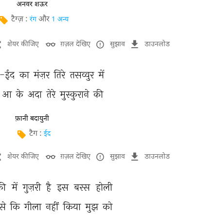
अनवर शऊर
टैग्ज़ :
और
रंग
1 अन्य
शेयर कीजिए
ग़ज़ल देखिए
सुझाव
डाउनलोड
ए-ईद 
का 
मंज़र 
तिरे 
तसव्वुर 
में 
आ 
के 
अदा 
तेरे 
मुस्कुराने 
की 
फ़ानी बदायुनी
टैग :
ईद
शेयर कीजिए
ग़ज़ल देखिए
सुझाव
डाउनलोड
की 
में 
गुज़री 
है 
इस 
बरस 
होली 
से 
कि 
गीला 
नहीं 
किया 
मुझ 
को 