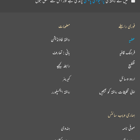
میں نے ریختہ کی
پرائیویسی پالیسی
پڑھ لی ہے اور اس سے متفق ہوں
فوری رابطے
معلومات
عطیہ
ریختہ فاؤنڈیشن
فرہنگ قافیہ
بانی : تعارف
تقطیع
رابطہ کیجیے
اردو وسائل
کیریئر
اپنی تخلیقات ریختہ کو بھیجیں
ریختہ ایکسپلورر
ہماری ویب سائٹس
صوفی نامہ
ہندوی