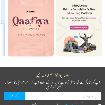
ریختہ نیوز لیٹر سبسکرائب کیجیے
آپ کو باقاعدگی سے کچھ حاصل کرنا ہے لیکن اس کے علاوہ آپ کسی بھی ای میل کا استعمال
نہیں کرتے ہیں۔