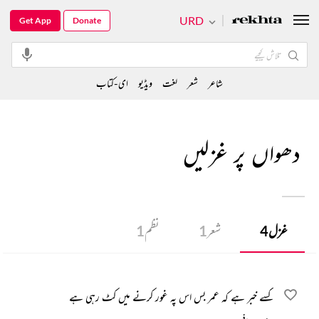
URD
Get App
Donate
شاعر
شعر
لغت
ویڈیو
ای-کتاب
دھواں پر غزلیں
غزل
4
شعر
1
نظم
1
کسے خبر ہے کہ عمر بس اس پہ غور کرنے میں کٹ رہی ہے