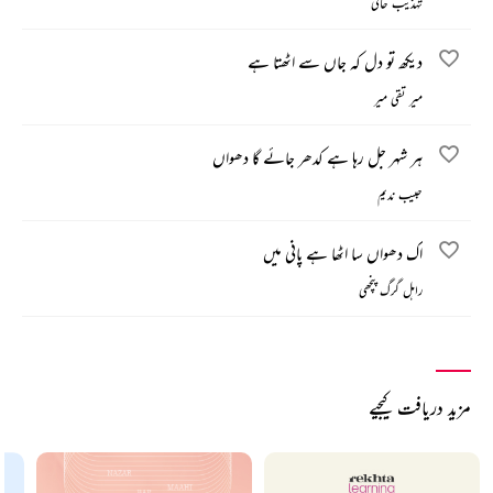
تہذیب حافی
دیکھ تو دل کہ جاں سے اٹھتا ہے
میر تقی میر
ہر شہر جل رہا ہے کدھر جائے گا دھواں
حبیب ندیم
اک دھواں سا اٹھا ہے پانی میں
راہل گرگ پنچھی
مزید دریافت کیجیے