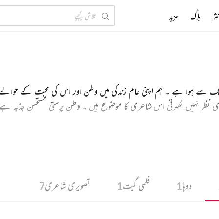
ثر
بلاگ
مزید
گ سے ہوا ہے ۔ ہم اپنی عام زندگی میں وطن اور اس کی محبت کے حوال
اری نظر نہیں ٹھہرتی اس شاعری کا موضوع ہیں ۔ وطن پرستی مستحسن جذبہ ہے 
 اور عالمی انسانی برادری کے سیاق میں اس کے کیا منفی اثرات ہوتے ہیں 
ئے اور اس جذبے کی رنگارنگ دنیا کی سیر کیجئے ۔
دوہا
فلمی گیت
تصویری شاعری
7
1
1