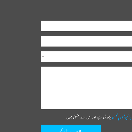
پرائیویسی پالیسی
پڑھ لی ہے اور اس سے متفق ہوں
ارسال کیجیے