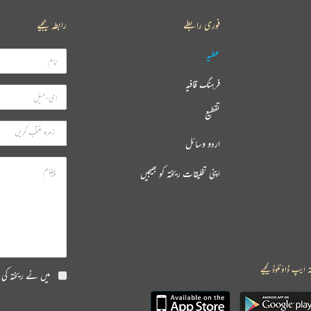
فوری رابطے
رابطہ کیجیے
عطیہ
فرہنگ قافیہ
تقطیع
اردو وسائل
اپنی تخلیقات ریختہ کو بھیجیں
ہ ایپ ڈاؤنلوڈ کیجیے
میں نے ریختہ کی