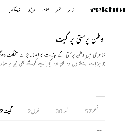
شاعر
شعر
لغت
ویڈیو
ای-کتاب
ن
وطن پرستی پر گیت
شاعری میں وطن پرستی
کے جذبات کا اظہار بڑے مختلف دھن
جو جذبات رکھتے ہیں وہ بھی اور کچھ ایسے گوشے بھی جن پر ہم
حد سے بڑھی ہوئی وطن پرستی کس قسم کے نتائج پیدا کرتی ہے
جھلک بھی آپ کو اس شعری انتخاب میں ملے گی ۔ یہ اشعار پڑھ
نظم
شعر
غزل
گیت
2
2
30
57