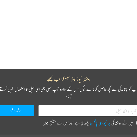
ریختہ نیوز لیٹر سبسکرائب کیجیے
پ کو باقاعدگی سے کچھ حاصل کرنا ہے لیکن اس کے علاوہ آپ کسی بھی ای میل کا استعمال نہیں کرتے
ہیں۔
میں نے ریختہ کی
پرائیویسی پالیسی
پڑھ لی ہے اور اس سے متفق ہوں