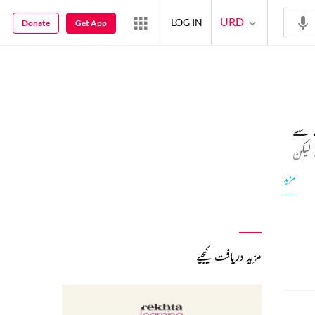
URD
LOG IN
Donate
Get App
ے سے
لیکن
اس کی
مزید
مزید دریافت کیجیے