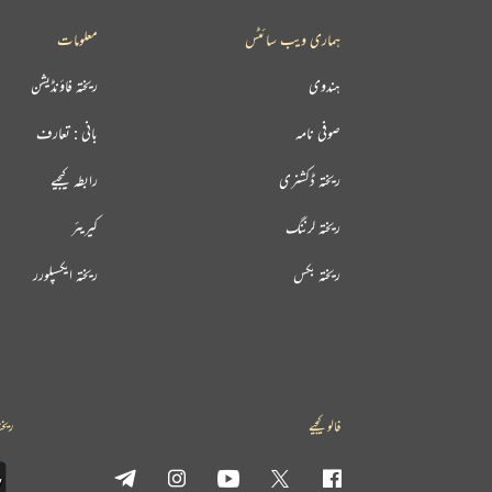
ہماری ویب سائٹس
معلومات
ہندوی
ریختہ فاؤنڈیشن
صوفی نامہ
بانی : تعارف
ریختہ ڈکشنری
رابطہ کیجیے
ریختہ لرننگ
کیریئر
ریختہ بکس
ریختہ ایکسپلورر
فالو کیجیے
ریخت