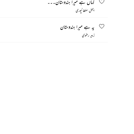
کہاں ہے میرا ہندوستان۔۔۔
اجمل سلطانپوری
یہ ہے میرا ہندوستان
زبیر رضوی