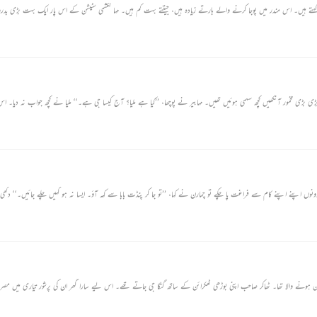
ے ہیں۔ اس مندر میں پوجا کرنے والے ہارتے زیادہ ہیں، جیتتے بہت کم ہیں۔ مہا لکشمی سٹیشن کے اس پار ایک بہت بڑی بدر
(۱) ملیا ہر ی ہری گھاس کا گٹھا لے کر 
(۱) دکھی چمار دروازے پر جھاڑو لگا رہا تھا۔ اور اس کی بیوی ج
ہن ہونے والا تھا۔ ٹھاکر صاحب اپنی بوڑھی ٹھکرائن کے ساتھ گنگا جی جاتے تھے۔ اس لیے سارا گھر ان کی پرشور تیاری میں مص