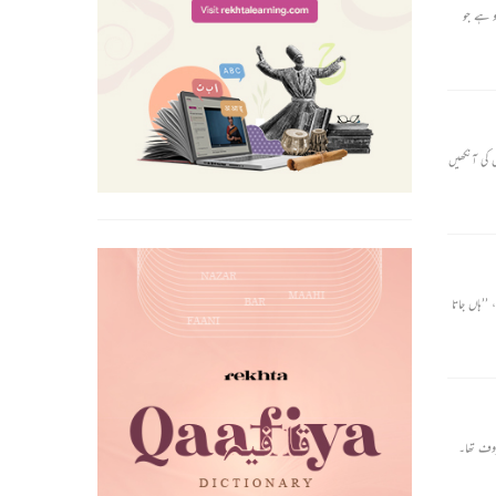
و ہے جو
لوٹی تو اس کا گیہواں رنگ کچھ سرخ ہوگیا تھا اور بڑی بڑی مخمور آنکھیں کچھ سہمی ہوئیں تھیں۔ مہابیر نے پوچھا، ’’کیا ہے ملیا؟ آج کیسا جی ہے۔‘‘ ملیا نے کچھ جواب نہ دیا۔ اس کی آنکھیں
ھریا گھر کو لیپ رہی تھی۔ دونوں اپنے اپنے کام سے فراغت پا چکے تو چمارن نے کہا، ’’تو جا کر پنڈت بابا سے کہہ آؤ۔ ایسا نہ ہو کہیں چلے جائیں۔‘‘ دکھی، ’’ہاں جاتا
روف تھا۔