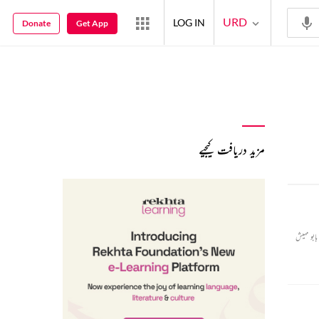
URD
LOG IN
Donate
Get App
مزید دریافت کیجیے
ابو مہیش