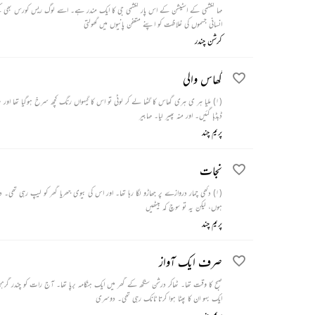
مہا لکشمی کے اسٹیشن کے اس پار لکشمی جی کا ایک مندر ہے۔ اسے لوگ ریس کورس بھی کہت
انسانی جسموں کی غلاظت کو اپنے متعفن پانیوں میں گھولتی
کرشن چندر
گھاس والی
ڈبڈبا گئیں۔ اور منہ پھیر لیا۔ مہابیر
پریم چند
نجات
ہوں، لیکن یہ تو سوچ کہ بیٹھیں
پریم چند
صرف ایک آواز
صبح کا وقت تھا۔ ٹھاکر درشن سنگھ کے گھر میں ایک ہنگامہ برپا تھا۔ آج رات کو چندر گر
ایک بہو ان کا پھٹا ہوا کرتا ٹانک رہی تھی۔ دوسری
پریم چند