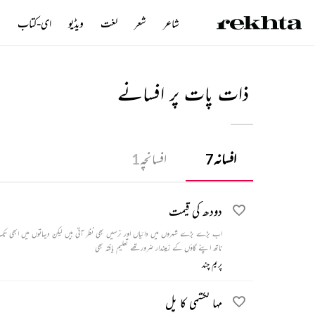
شاعر
شعر
لغت
ویڈیو
ای-کتاب
ن
ذات پات پر افسانے
افسانہ
افسانچہ
1
7
دودھ کی قیمت
اب بڑے بڑے شہروں میں دائیاں اور نرسیں بھی نظر آتی ہیں لیکن دیہاتوں میں ابھی تک ز
ناتھ اپنے گاؤں کے زمیندار ضرورتھے تعلیم یافتہ بھی
پریم چند
مہا لکشمی کا پل