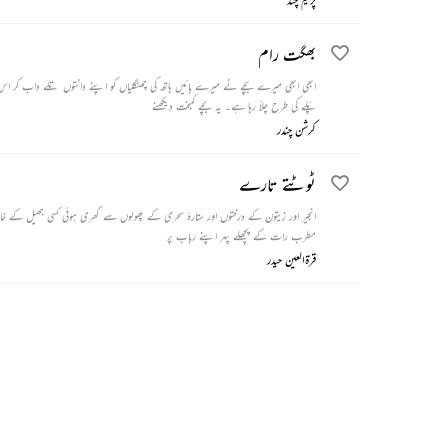
بھگت رام
ابھی ابھی میرے بچے نے میرے بائیں ہاتھ کی چھنگلیاں کو اپنے دانتوں تلے داب کر اس زو
پّلے کی طرح چلاّ رہا ہے۔ یہ بچے کمبخت دیکھنے
کرشن چندر
ٹوٹتے تارے
انجیر اور زیتون کے درختوں اور ستارۂ سحری کے پھولوں سے گھری ہوئی کسی جھیل کے خاموش ا
مطرب رات کے پچھلے پہر اپنے رباب پر
قرۃالعین حیدر