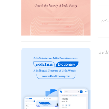
یک معصوم
ی تھکا ہارا