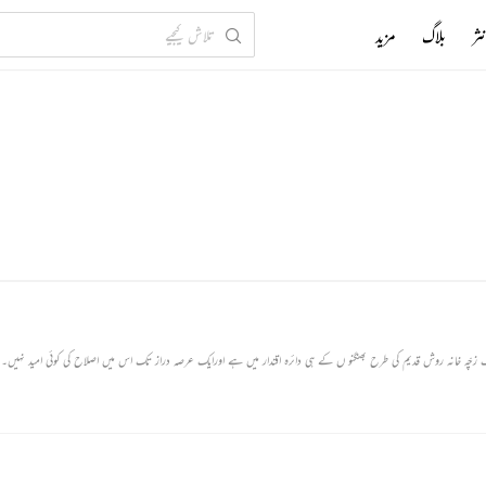
ثر
بلاگ
مزید
چّہ خانہ روش قدیم کی طرح بھنگنو ں کے ہی دائرہ اقتدار میں ہے اورایک عرصہ دراز تک اس میں اصلاح کی کوئی امید نہیں۔ ب