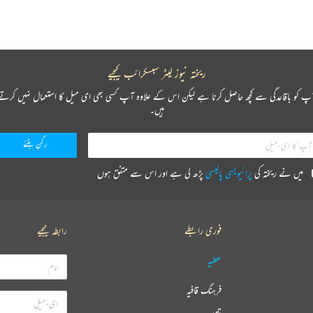
ریختہ نیوز لیٹر سبسکرائب کیجیے
پ کو باقاعدگی سے کچھ حاصل کرنا ہے لیکن اس کے علاوہ آپ کسی بھی ای میل کا استعمال نہیں کرتے
ہیں۔
میں نے ریختہ کی
پرائیویسی پالیسی
پڑھ لی ہے اور اس سے متفق ہوں
فوری رابطے
رابطہ کیجیے
عطیہ
فرہنگ قافیہ