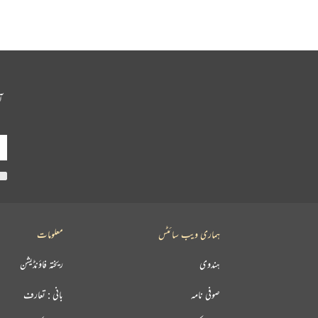
آ
ہماری ویب سائٹس
معلومات
ہندوی
ریختہ فاؤنڈیشن
صوفی نامہ
بانی : تعارف