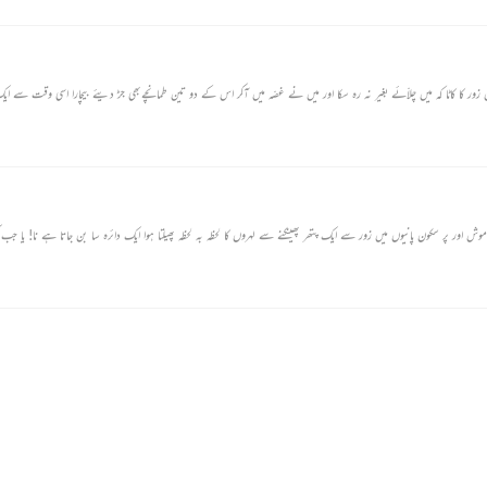
ر کا کاٹا کہ میں چلاّئے بغیر نہ رہ سکا اور میں نے غصّہ میں آکر اس کے دو تین طمانچےبھی جڑ دیئے بیچارا اسی وقت سے ا
ور پر سکون پانیوں میں زور سے ایک پتھر پھینکنے سے لہروں کا لحظہ بہ لحظہ پھیلتا ہوا ایک دائرہ سا بن جاتا ہے نا! یا جب کوئ