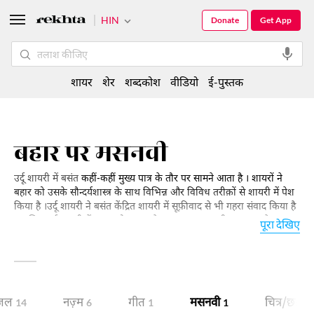
HIN
Donate
Get App
शायर
शेर
शब्दकोश
वीडियो
ई-पुस्तक
बहार पर मसनवी
उर्दू शायरी में बसंत
कहीं-कहीं मुख्य पात्र के तौर पर सामने आता है । शायरों ने
बहार को उसके सौन्दर्यशास्त्र के साथ विभिन्न और विविध तरीक़ों से शायरी में पेश
किया है ।उर्दू शायरी ने बसंत केंद्रित शायरी में सूफ़ीवाद से भी गहरा संवाद किया है
।इसलिए उर्दू शायरी में बहार को महबूब के हुस्न का रूपक भी कहा गया है ।
पूरा देखिए
क्लासिकी शायरी के आशिक़ की नज़र से ये मौसम ऐसा है कि पतझड़ के बाद
बसंत भी आ कर गुज़र गया लेकिन उसके विरह की अवधि पूरी नहीं हुई । इसी तरह
जीवन के विरोधाभास और क्रांतिकारी शायरी में बसंत का एक दूसरा ही रूप नज़र
आता है । यहाँ प्रस्तुत शायरी में आप बहार के इन्हीं रंगों को महसूस करेंगे ।
ज़ल
नज़्म
गीत
मसनवी
चित्र/छाया 
14
6
1
1