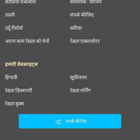
क़ाफ़िया शब्दकोश
संस्थापक : परिचय
तक़्ती
संपर्क कीजिए
उर्दू रीसोर्स
करियर
अपना काम रेख़्ता को भेजें
रेख़्ता एक्सप्लोरर
हमारी वेबसाइट्स
हिन्दवी
सूफ़ीनामा
रेख़्ता डिक्शनरी
रेख़्ता लर्निंग
रेख़्ता बुक्स
संपर्क कीजिए