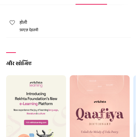
होली
फ़ाएज़ देहलवी
और खोजिए