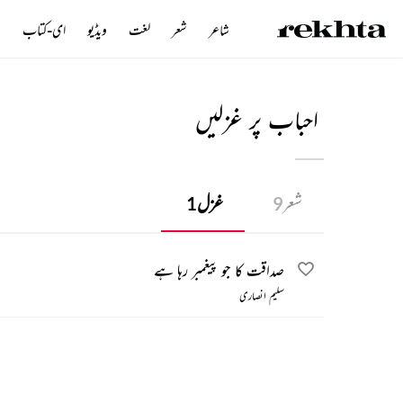
شاعر
شعر
لغت
ویڈیو
ای-کتاب
ن
احباب پر غزلیں
شعر
غزل
1
9
صداقت کا جو پیغمبر رہا ہے
سلیم انصاری