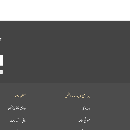
آ
ہماری ویب سائٹس
معلومات
ہندوی
ریختہ فاؤنڈیشن
صوفی نامہ
بانی : تعارف