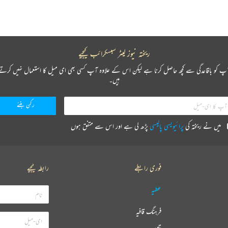
ریختہ نیوز لیٹر سبسکرائب کیجیے
پ کو باقاعدگی سے کچھ حاصل کرنا ہے لیکن اس کے علاوہ آپ کسی بھی ای میل کا استعمال نہیں کرتے
ہیں۔
میں نے ریختہ کی
پرائیویسی پالیسی
پڑھ لی ہے اور اس سے متفق ہوں
فوری رابطے
رابطہ کیجیے
عطیہ
فرہنگ قافیہ