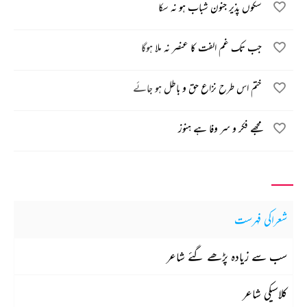
سکوں پذیر جنون شباب ہو نہ سکا
جب تک غم الفت کا عنصر نہ ملا ہوگا
ختم اس طرح نزاع حق و باطل ہو جائے
مجھے فکر و سر وفا ہے ہنوز
شعراکی فہرست
سب سے زیادہ پڑھے گئے شاعر
کلاسیکی شاعر