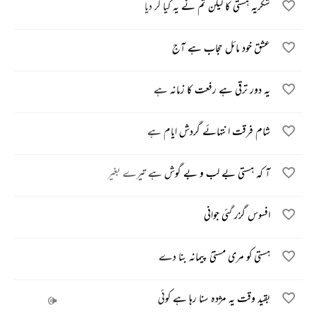
شکریہ ہستی کا لیکن تم نے یہ کیا کر دیا
عشق خود مائل حجاب ہے آج
یہ دور ترقی ہے رفعت کا زمانہ ہے
شام فرقت انتہائے گردش ایام ہے
آ کہ ہستی بے لب و بے گوش ہے تیرے بغیر
افسوس گزر گئی جوانی
ہستی کو مری مستئ پیمانہ بنا دے
بقید وقت یہ مژدہ سنا رہا ہے کوئی