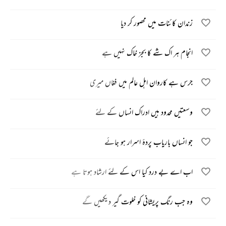
زندان کائنات میں محصور کر دیا
انجام ہر اک شے کا بجز خاک نہیں ہے
جرس ہے کاروان اہل عالم میں فغاں میری
وسعتیں محدود ہیں ادراک انساں کے لئے
جو انساں باریاب پردۂ اسرار ہو جائے
اب اے بے درد کیا اس کے لئے ارشاد ہوتا ہے
وہ جب رنگ پریشانی کو خلوت گیر دیکھیں گے