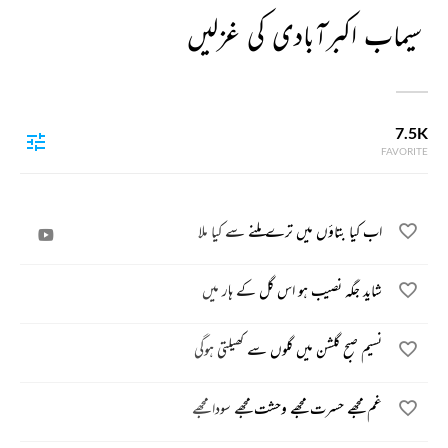
سیماب اکبرآبادی کی غزلیں
7.5K
FAVORITE
اب کیا بتاؤں میں ترے ملنے سے کیا ملا
شاید جگہ نصیب ہو اس گل کے ہار میں
نسیم صبح گلشن میں گلوں سے کھیلتی ہوگی
غم مجھے حسرت مجھے وحشت مجھے سودا مجھے