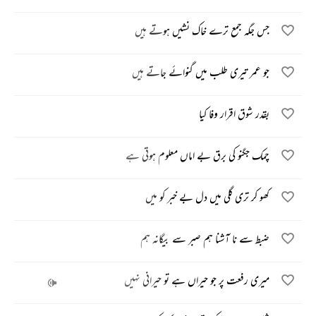
جس جگہ جمع ترے خاک نشیں ہوتے ہیں
جو عمر تیری طلب میں گنوائے جاتے ہیں
بقدر شوق اقرار وفا کیا
چمک جگنو کی برق بے اماں معلوم ہوتی ہے
کھو کر تری گلی میں دل بے خبر کو میں
ضبط سے نا آشنا ہم صبر سے بیگانہ ہم
میری رفعت پر جو حیراں ہے تو حیرانی نہیں