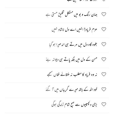
جہان رنگ و بو میں مستقل تخلیق مستی ہے
عزم فریاد! انہیں اے دل ناشاد نہیں
جلوہ گاہ دل میں مرتے ہی اندھیرا ہو گیا
حسن کے دل میں جگہ پاتے ہی دیوانہ بنے
نہ وہ فریاد کا مطلب نہ منشائے فغاں سمجھے
خود اٹھ کے ہاتھ میرے گریباں میں آ گئے
بڑی دلچسپیوں سے صبح شام زندگی ہوگی