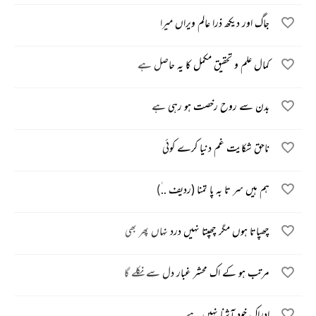
جاگ اور دیکھ ذرا عالم ویراں میرا
کمال علم و تحقیق مکمل کا یہ حاصل ہے
بدن سے روح رخصت ہو رہی ہے
ناحق شکایت غم دنیا کرے کوئی
ہم ہیں سر تا بہ پا تمنا (ردیف .. ٰ)
چھپاتا ہوں مگر چھپتا نہیں درد نہاں پھر بھی
مرتب ہو کے اک محشر غبار دل سے نکلے گا
ادراک خود آشنا نہیں ہے