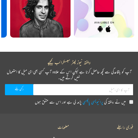
ریختہ نیوز لیٹر سبسکرائب کیجیے
آپ کو باقاعدگی سے کچھ حاصل کرنا ہے لیکن اس کے علاوہ آپ کسی بھی ای میل کا استعمال
نہیں کرتے ہیں۔
میں نے ریختہ کی
پرائیویسی پالیسی
پڑھ لی ہے اور اس سے متفق ہوں
فوری رابطے
معلومات