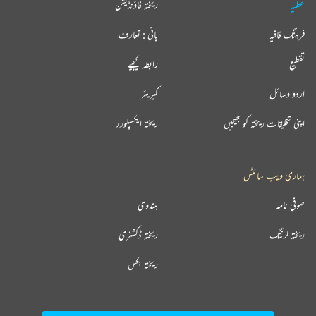
عطیہ
ریختہ فاؤنڈیشن
فرہنگ قافیہ
بانی : تعارف
تقطیع
رابطہ کیجیے
اردو وسائل
کیریئر
اپنی تخلیقات ریختہ کو بھیجیں
ریختہ ایکسپلورر
ہماری ویب سائٹس
صوفی نامہ
ہندوی
ریختہ لرننگ
ریختہ ڈکشنری
ریختہ بکس