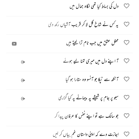
دل کی بساط کیا تھی نگاہ جمال میں
یہ کس نے شاخ گل لا کر قریب آشیاں رکھ دی
محفل عشق میں جب نام ترا لیتے ہیں
آ اپنے دل میں میری تمنا لیے ہوئے
آنکھ سے ٹپکا جو آنسو وہ ستارا ہو گیا
سبو پر جام پر شیشے پہ پیمانے پہ کیا گزری
جو سالک ہے تو اپنے نفس کا عرفان پیدا کر
اجازت دے کہ اپنی داستان غم بیاں کر لیں