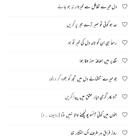
دل تیرے تغافل سے خبردار نہ ہو جائے
حد ہو کوئی تو صبر ترے ہجر پر کریں
رسماً ہی ان کو نالۂ دل کی خبر تو ہو
تقدیر میں اضافۂ سوز وفا ہوا
جو میرے تنگنائے دل میں تجھ کو جلوہ گر دیکھا
آؤ پھر گرمی دیار عشق میں پیدا کریں
جنوں میں کوئی آنسو پونچھنے والا نہیں ملتا (ردیف .. و)
روز فراق ہر طرف اک انتشار تھا