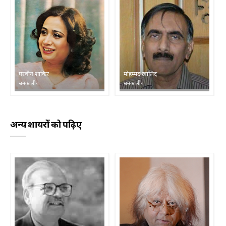
परवीन शाकिर
मोहम्मद ख़ालिद
समकालीन
समकालीन
अन्य शायरों को पढ़िए