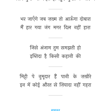
भर 
जाएँगे 
जब 
ज़ख़्म 
तो 
आऊँगा 
दोबारा 
मैं 
हार 
गया 
जंग 
मगर 
दिल 
नहीं 
हारा 
जिसे 
अंजाम 
तुम 
समझती 
हो 
इब्तिदा 
है 
किसी 
कहानी 
की 
मिट्टी 
पे 
नुमूदार 
हैं 
पानी 
के 
ज़ख़ीरे 
इन 
में 
कोई 
औरत 
से 
ज़ियादा 
नहीं 
गहरा 
समस्त