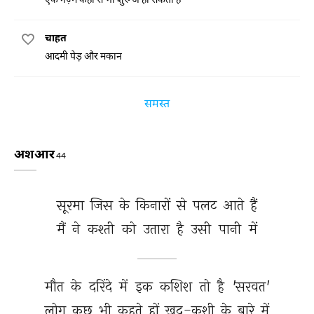
चाहत
आदमी पेड़ और मकान
समस्त
अशआर
44
सूरमा 
जिस 
के 
किनारों 
से 
पलट 
आते 
हैं 
मैं 
ने 
कश्ती 
को 
उतारा 
है 
उसी 
पानी 
में 
मौत 
के 
दरिंदे 
में 
इक 
कशिश 
तो 
है 
'सरवत' 
लोग 
कुछ 
भी 
कहते 
हों 
ख़ुद-कुशी 
के 
बारे 
में 