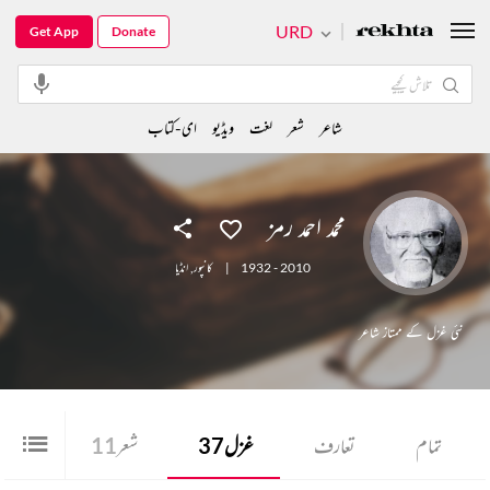
URD
Get App
Donate
شاعر
شعر
لغت
ویڈیو
ای-کتاب
محمد احمد رمز
1932 - 2010
|
کانپور
,
انڈیا
نئی غزل کے ممتاز شاعر
تمام
تعارف
غزل
37
شعر
11