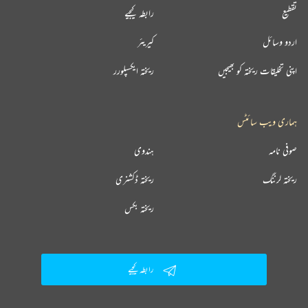
تقطیع
رابطہ کیجیے
اردو وسائل
کیریئر
اپنی تخلیقات ریختہ کو بھیجیں
ریختہ ایکسپلورر
ہماری ویب سائٹس
صوفی نامہ
ہندوی
ریختہ لرننگ
ریختہ ڈکشنری
ریختہ بکس
رابطہ کیجیے