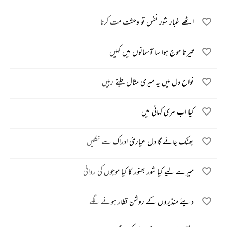
اٹھے غبار شور نفس تو وحشت مت کرنا
تیرتا موج ہوا سا آسمانوں میں کہیں
نواح دل میں یہ میری مثال جلتے رہیں
کیا اب مری کہانی میں
بھٹک جائے گا دل عیاریٔ ادراک سے نکلیں
میرے لیے کیا شور بھنور کا کیا موجوں کی روانی
دیئے منڈیروں کے روشن قطار ہونے لگے