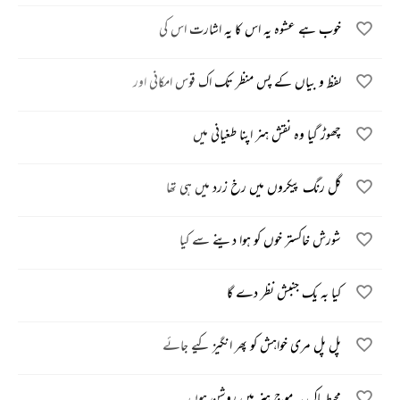
خوب ہے عشوہ یہ اس کا یہ اشارت اس کی
لفظ و بیاں کے پس منظر تک اک قوس امکانی اور
چھوڑ گیا وہ نقش ہنر اپنا طغیانی میں
گل رنگ پیکروں میں رخ زرد میں ہی تھا
شورش خاکستر خوں کو ہوا دینے سے کیا
کیا بہ یک جنبش نظر دے گا
پل پل مری خواہش کو پھر انگیز کیے جائے
محیط پاک پہ موج ہنر میں روشن ہوں