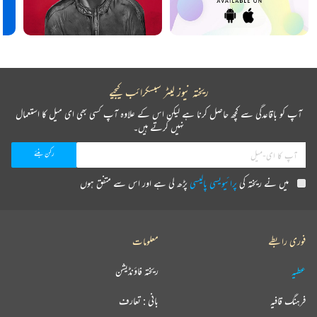
ریختہ نیوز لیٹر سبسکرائب کیجیے
آپ کو باقاعدگی سے کچھ حاصل کرنا ہے لیکن اس کے علاوہ آپ کسی بھی ای میل کا استعمال
نہیں کرتے ہیں۔
میں نے ریختہ کی
پرائیویسی پالیسی
پڑھ لی ہے اور اس سے متفق ہوں
فوری رابطے
معلومات
عطیہ
ریختہ فاؤنڈیشن
فرہنگ قافیہ
بانی : تعارف