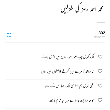
محمد احمد رمز کی غزلیں
302
FAVORITE
اک گہری چپ اندر اندر روح میں اتری جائے
نہ ساتھ آ مرے میں گرتے فاصلوں میں ہوں
تھی مری ہم سفری ایک دعا اس کے لیے
بوجھ سا بڑھ جاتا ہے دل پر شام ڈھلے