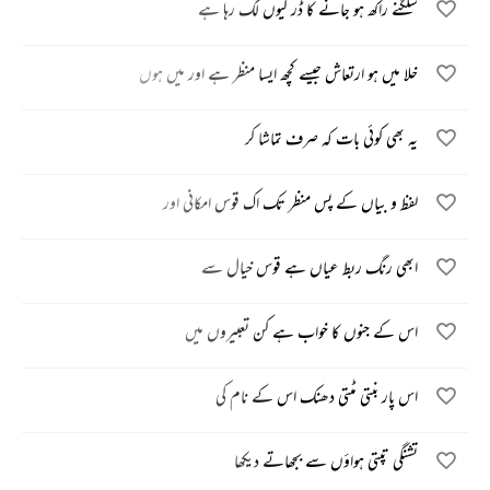
سلگنے راکھ ہو جانے کا ڈر کیوں لگ رہا ہے
خلا میں ہو ارتعاش جیسے کچھ ایسا منظر ہے اور میں ہوں
یہ بھی کوئی بات کہ صرف تماشا کر
لفظ و بیاں کے پس منظر تک اک قوس امکانی اور
ابھی رنگ ربط عیاں ہے قوس خیال سے
اس کے جنوں کا خواب ہے کن تعبیروں میں
اس پار بنتی مٹتی دھنک اس کے نام کی
تشنگی تپتی ہواؤں سے بجھاتے دیکھا