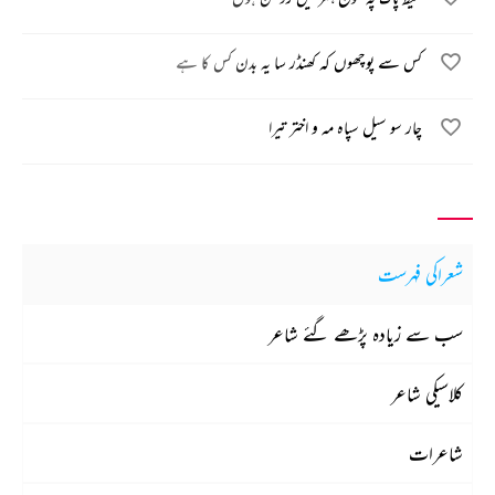
کس سے پوچھوں کہ کھنڈر سا یہ بدن کس کا ہے
چار سو سیل سپاہ مہ و اختر تیرا
شعراکی فہرست
سب سے زیادہ پڑھے گئے شاعر
کلاسیکی شاعر
شاعرات