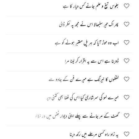
جلوس تیغ و علم جانے کس دیار کا ہے
پھر اک تیر سنبھالا اس نے مجھ پہ نظر ڈالی
اب وہ موڑ آیا کہ ہر پل معتبر ہونے کو ہے
ڈوبنا ہے اس سے یہ اقرار کر لینا مرا
لفظوں کا نیرنگ ہے میرے فن کے جادو سے
میرے لہو کی سرشاری کیا اس کی فضا بھی کتنی دیر
گھٹ کے مر جانے سے پہلے اپنی دیوار نفس میں در نکالو
یہ زاد راہ کسی مرحلے میں رکھ دینا