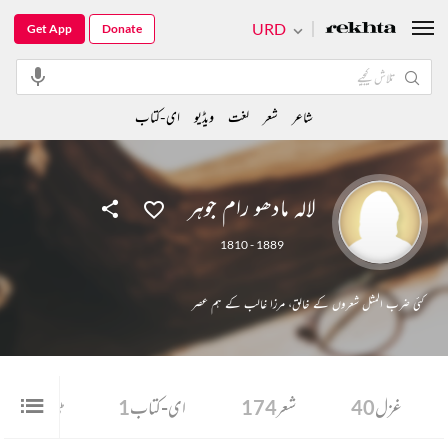
URD
Get App
Donate
شاعر
شعر
لغت
ویڈیو
ای-کتاب
لالہ مادھو رام جوہر
1810 - 1889
کئی ضرب المثل شعروں کے خالق، مرزا غالب کے ہم عصر
غزل
40
شعر
174
ای-کتاب
1
ٹاپ ٢٠ شاعری