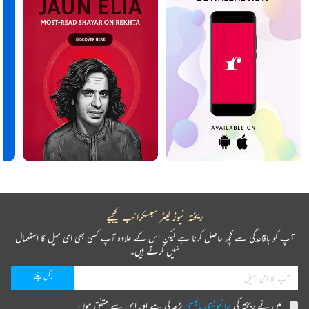
ریختہ نیوز لیٹر سبسکرائب کیجیے
آپ کو باقاعدگی سے کچھ حاصل کرنا ہے لیکن اس کے علاوہ آپ کسی بھی ای میل کا استعمال
نہیں کرتے ہیں۔
میں نے ریختہ کی
پرائیویسی پالیسی
پڑھ لی ہے اور اس سے متفق ہوں