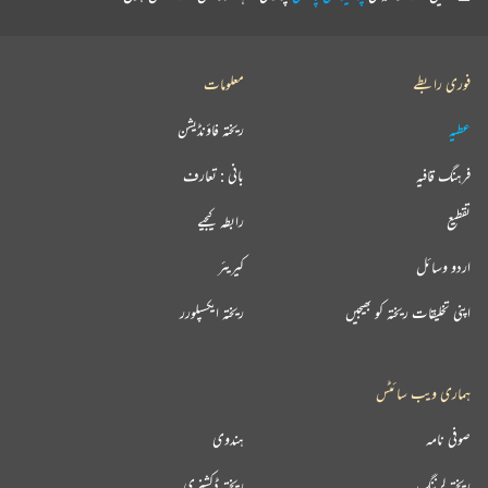
فوری رابطے
معلومات
عطیہ
ریختہ فاؤنڈیشن
فرہنگ قافیہ
بانی : تعارف
تقطیع
رابطہ کیجیے
اردو وسائل
کیریئر
اپنی تخلیقات ریختہ کو بھیجیں
ریختہ ایکسپلورر
ہماری ویب سائٹس
صوفی نامہ
ہندوی
ریختہ لرننگ
ریختہ ڈکشنری