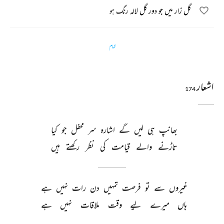
گل زار میں جو دور گل لالہ رنگ ہو
تمام
اشعار
174
بھانپ 
ہی 
لیں 
گے 
اشارہ 
سر 
محفل 
جو 
کیا 
تاڑنے 
والے 
قیامت 
کی 
نظر 
رکھتے 
ہیں 
غیروں 
سے 
تو 
فرصت 
تمہیں 
دن 
رات 
نہیں 
ہے 
ہاں 
میرے 
لیے 
وقت 
ملاقات 
نہیں 
ہے 