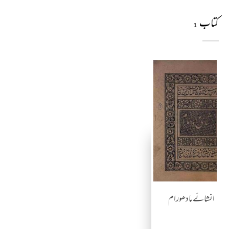
کتاب
1
انشائے مادھورام