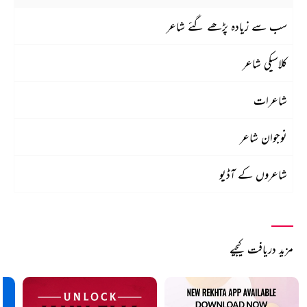
سب سے زیادہ پڑھے گئے شاعر
کلاسیکی شاعر
شاعرات
نوجوان شاعر
شاعروں کے آڈیو
مزید دریافت کیجیے