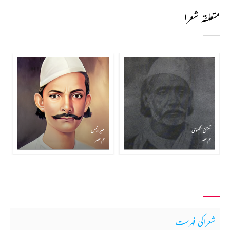
متعلقہ شعرا
تعشق لکھنوی
میر انیس
ہم عصر
ہم عصر
شعراکی فہرست