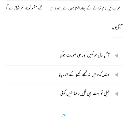
خواب میں نام ترا لے کے پکار اٹھتا ہوں بے_خودی میں بھی مجھے یاد تری یاد کی ہے
تھمے آنسو تو پھر تم شوق سے گھر ک
آڈیو
6
آ گیا دل جو کہیں اور ہی صورت ہوگی
بت_کدہ میں نہ تجھے کعبے کے اندر پایا
بلبل تو بہت ہیں گل_رعنا نہیں کوئی
تمام