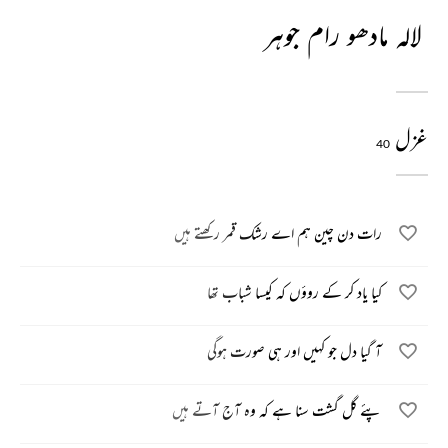
لالہ مادھو رام جوہر
غزل
40
رات دن چین ہم اے رشک قمر رکھتے ہیں
کیا یاد کر کے روؤں کہ کیسا شباب تھا
آ گیا دل جو کہیں اور ہی صورت ہوگی
پئے گل گشت سنا ہے کہ وہ آج آتے ہیں