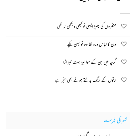
منظروں کی بھیڑ ایسی تو کبھی دیکھی نہ تھی
دن کا لباس درد تھا وہ تو پہن چکے
گرچہ میں بن کے ہوا تیز بہت تیز اڑا
رتوں کے رنگ بدلتے ہوئے بھی بنجر ہے
شعراکی فہرست