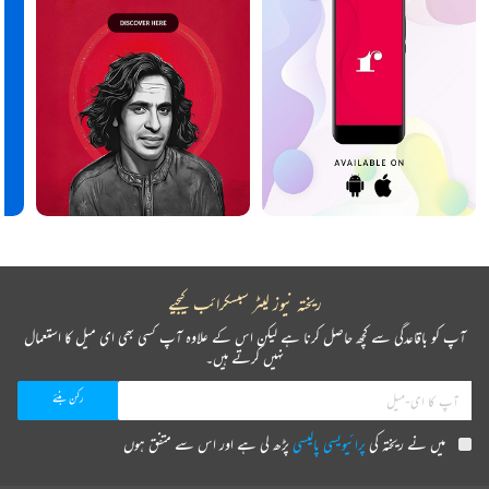
ریختہ نیوز لیٹر سبسکرائب کیجیے
آپ کو باقاعدگی سے کچھ حاصل کرنا ہے لیکن اس کے علاوہ آپ کسی بھی ای میل کا استعمال
نہیں کرتے ہیں۔
میں نے ریختہ کی
پرائیویسی پالیسی
پڑھ لی ہے اور اس سے متفق ہوں