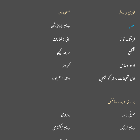
فوری رابطے
معلومات
عطیہ
ریختہ فاؤنڈیشن
فرہنگ قافیہ
بانی : تعارف
تقطیع
رابطہ کیجیے
اردو وسائل
کیریئر
اپنی تخلیقات ریختہ کو بھیجیں
ریختہ ایکسپلورر
ہماری ویب سائٹس
صوفی نامہ
ہندوی
ریختہ لرننگ
ریختہ ڈکشنری