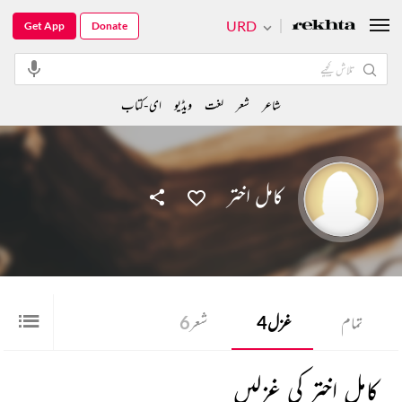
URD
Get App
Donate
شاعر
شعر
لغت
ویڈیو
ای-کتاب
کامل اختر
تمام
غزل
4
شعر
6
کامل اختر کی غزلیں