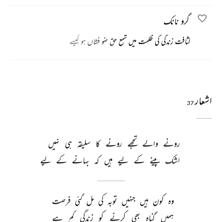
گرو نانک
کثافت زندگی کی ظلمت میں شمع حق ضو فشاں ہو کیسے
اشعار
37
رونے 
والے 
تجھے 
رونے 
کا 
سلیقہ 
ہی 
نہیں 
اشک 
پینے 
کے 
لیے 
ہیں 
کہ 
بہانے 
کے 
لیے 
وہ 
کون 
ہیں 
جنہیں 
توبہ 
کی 
مل 
گئی 
فرصت 
ہمیں 
گناہ 
بھی 
کرنے 
کو 
زندگی 
کم 
ہے 