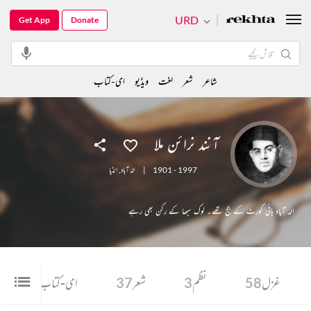
URD
Get App
Donate
شاعر
شعر
لغت
ویڈیو
ای-کتاب
آنند نرائن ملا
1901 - 1997
|
الہٰ آباد
,
انڈیا
الہ آباد ہائی کورٹ کے جج تھے۔ لوک سبھا کے رکن بھی رہے
غزل
58
نظم
3
شعر
37
ای-کتاب
17