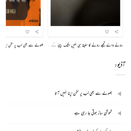
رونے والے تجھے رونے کا سلیقہ ہی نہیں اشک پینے کے لیے ہیں کہ بہانے کے لیے
بھولے سے بھی لب پر سخن اپنا نہیں 
آڈیو
7
بھولے سے بھی لب پر سخن اپنا نہیں آتا
خموشی ساز ہوتی جا رہی ہے