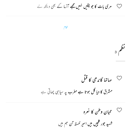
مری بات کا جو یقیں نہیں مجھے آزما کے بھی دیکھ لے
تمام
نظم
3
مہاتما گاندھی کا قتل
مشرق کا دیا گل ہوتا ہے مغرب پہ سیاہی چھاتی ہے
محبان وطن کا نعرہ
شہید جور گلچیں ہیں اسیر خستہ تن ہم ہیں