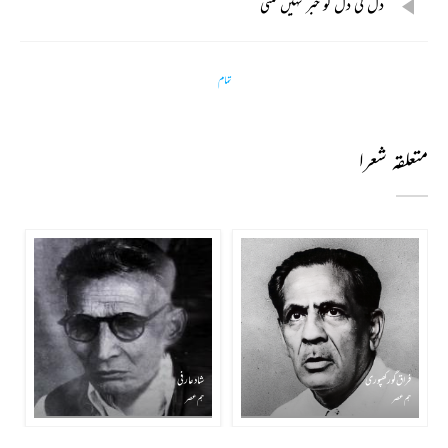
دل کی دل کو خبر نہیں ملتی
تمام
متعلقہ شعرا
فراق گورکھپوری
شاد عارفی
ہم عصر
ہم عصر