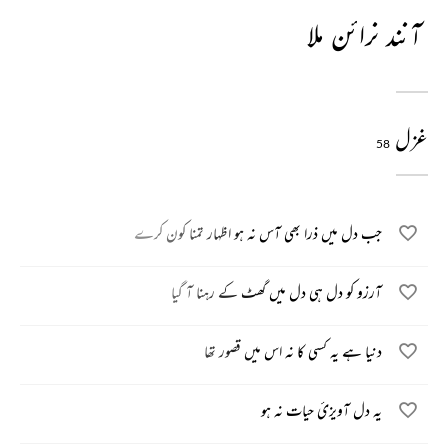
آنند نرائن ملا
غزل
58
جب دل میں ذرا بھی آس نہ ہو اظہار تمنا کون کرے
آرزو کو دل ہی دل میں گھٹ کے رہنا آ گیا
دنیا ہے یہ کسی کا نہ اس میں قصور تھا
یہ دل آویزیٔ حیات نہ ہو