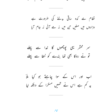
نظام 
مے 
کدہ 
ساقی 
بدلنے 
کی 
ضرورت 
ہے 
ہزاروں 
ہیں 
صفیں 
جن 
میں 
نہ 
مے 
آئی 
نہ 
جام 
آیا 
سر 
محشر 
یہی 
پوچھوں 
گا 
خدا 
سے 
پہلے 
تو 
نے 
روکا 
بھی 
تھا 
بندے 
کو 
خطا 
سے 
پہلے 
اب 
اور 
اس 
کے 
سوا 
چاہتے 
ہو 
کیا 
ملاؔ 
یہ 
کم 
ہے 
اس 
نے 
تمہیں 
مسکرا 
کے 
دیکھ 
لیا 
تمام