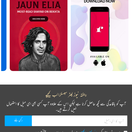
ریختہ نیوز لیٹر سبسکرائب کیجیے
آپ کو باقاعدگی سے کچھ حاصل کرنا ہے لیکن اس کے علاوہ آپ کسی بھی ای میل کا استعمال
نہیں کرتے ہیں۔