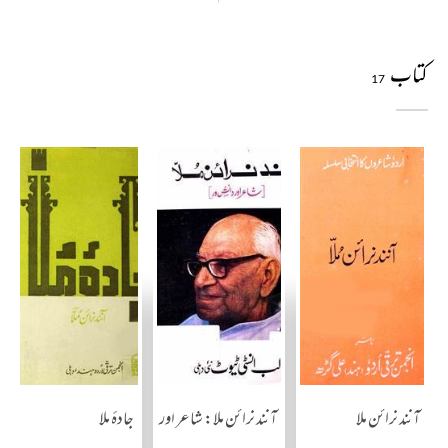
کتاب
17
آنند نرائن ملا
آنند نرائن ملا: شاعر اور دانش ور
جادۂ ملا