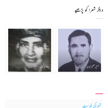
دیگر شعرا کو پڑھیے
جمیل عظیم آبادی
ساحر سیالکوٹی
شعراکی فہرست