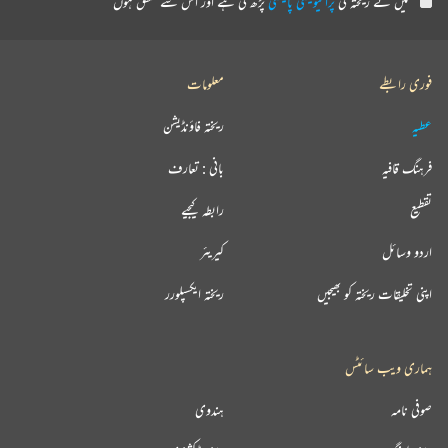
میں نے ریختہ کی
پرائیویسی پالیسی
پڑھ لی ہے اور اس سے متفق ہوں
فوری رابطے
معلومات
عطیہ
ریختہ فاؤنڈیشن
فرہنگ قافیہ
بانی : تعارف
تقطیع
رابطہ کیجیے
اردو وسائل
کیریئر
اپنی تخلیقات ریختہ کو بھیجیں
ریختہ ایکسپلورر
ہماری ویب سائٹس
صوفی نامہ
ہندوی