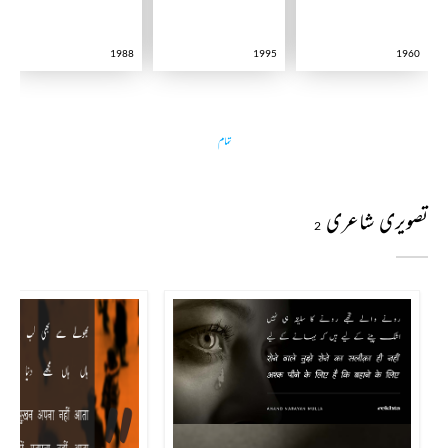
1988
1995
1960
تمام
تصویری شاعری
2