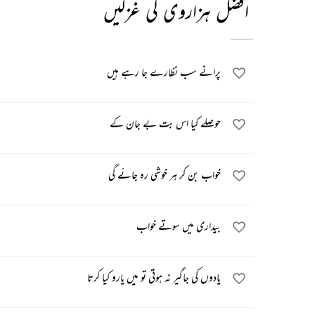
افضل ہزاروی کی غزلیں
پرانے سب نظارے جا رہے ہیں
حوصلے کیا اس بت بے جان کے
خواب بن کر ہر خوشی رہ جائے گی
بیداری میں سوتے خواب
یادوں کی جاگیر نہ ہوتی تو میں یارو کیا کرتا