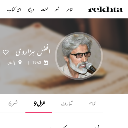
شاعر
شعر
لغت
ویڈیو
ای-کتاب
ن
افضل ہزاروی
1963
|
پاکستان
تمام
تعارف
غزل
شعر
6
9