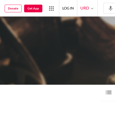
URD
LOG IN
Donate
Get App