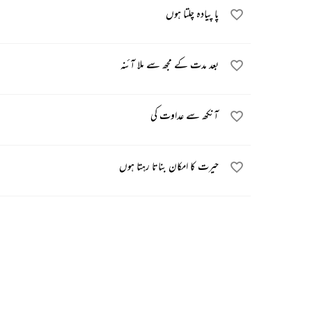
پا پیادہ چلتا ہوں
بعد مدت کے مجھ سے ملا آئنہ
آنکھ سے عداوت کی
حیرت کا امکان بناتا رہتا ہوں