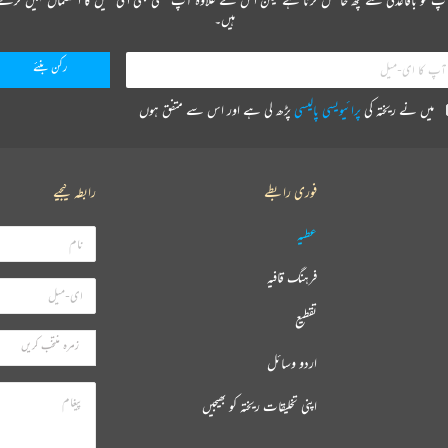
ہیں۔
میں نے ریختہ کی
پرائیویسی پالیسی
پڑھ لی ہے اور اس سے متفق ہوں
فوری رابطے
رابطہ کیجیے
عطیہ
فرہنگ قافیہ
تقطیع
اردو وسائل
اپنی تخلیقات ریختہ کو بھیجیں