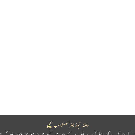
ریختہ نیوز لیٹر سبسکرائب کیجیے
پ کو باقاعدگی سے کچھ حاصل کرنا ہے لیکن اس کے علاوہ آپ کسی بھی ای میل کا استعمال نہیں کرتے