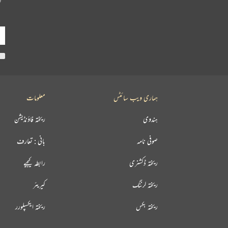
ہماری ویب سائٹس
معلومات
ہندوی
ریختہ فاؤنڈیشن
صوفی نامہ
بانی : تعارف
ریختہ ڈکشنری
رابطہ کیجیے
ریختہ لرننگ
کیریئر
ریختہ بکس
ریختہ ایکسپلورر