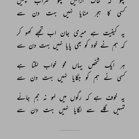
چلو 
کہ 
خاک 
اڑائیں 
چلو 
شراب 
پئیں 
کسی 
کا 
ہجر 
منایا 
نہیں 
بہت 
دن 
سے 
یہ 
کیفیت 
ہے 
میری 
جان 
اب 
تجھے 
کھو 
کر 
کہ 
ہم 
نے 
خود 
کو 
بھی 
پایا 
نہیں 
بہت 
دن 
سے 
ہر 
ایک 
شخص 
یہاں 
محو 
خواب 
لگتا 
ہے 
کسی 
نے 
ہم 
کو 
جگایا 
نہیں 
بہت 
دن 
سے 
یہ 
خوف 
ہے 
کہ 
رگوں 
میں 
لہو 
نہ 
جم 
جائے 
تمہیں 
گلے 
سے 
لگایا 
نہیں 
بہت 
دن 
سے 