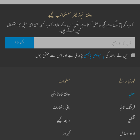
ریختہ نیوز لیٹر سبسکرائب کیجیے
آپ کو باقاعدگی سے کچھ حاصل کرنا ہے لیکن اس کے علاوہ آپ کسی بھی ای میل کا استعمال
نہیں کرتے ہیں۔
میں نے ریختہ کی
پرائیویسی پالیسی
پڑھ لی ہے اور اس سے متفق ہوں
فوری رابطے
معلومات
عطیہ
ریختہ فاؤنڈیشن
فرہنگ قافیہ
بانی : تعارف
تقطیع
رابطہ کیجیے
اردو وسائل
کیریئر