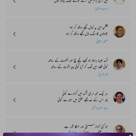
میں تری بزم میں آتے ہوئے تھک جاتا ہوں
ادیب دموہی
گلشن میں یہ کمال تجھے دیکھ کر ہوا
پھولوں کا رنگ لال تجھے دیکھ کر ہوا
منصور عثمانی
اک جیسا برتاؤ ہو کیسے کچے سچ اور جھوٹ کے ساتھ
کوئی قطار میں لگ کر آیا کوئی پیراشوٹ کے ساتھ
اظہر فراغ
ہر ایک لمحہ مری آگ میں گزارے کوئی
پھر اس کے بعد مجھے عشق میں اتارے کوئی
مدن موہن دانش
ہو گئی آواز سستی اور مہنگا شور ہے
بات بیٹھی ہے سکڑ کر اور پھیلا شور ہے