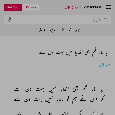
URD
Get App
Donate
شاعر
شعر
لغت
ویڈیو
ای-کتاب
یہ بار غم بھی اٹھایا نہیں بہت دن سے
اظہر اقبال
یہ 
بار 
غم 
بھی 
اٹھایا 
نہیں 
بہت 
دن 
سے 
کہ 
اس 
نے 
ہم 
کو 
رلایا 
نہیں 
بہت 
دن 
سے 