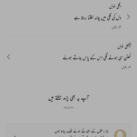
اگلی غزل
دل کی گلی میں چاند نکلتا رہتا ہے
اظہر اقبال
پچھلی غزل
گھٹن سی ہونے لگی اس کے پاس جاتے ہوئے
اظہر اقبال
آپ یہ بھی پڑھ سکتے ہیں
ہماری پسند
ناز رستوں کے اٹھاتے ہوئے تھک جاتا ہوں