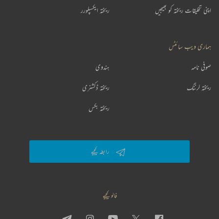
اپنی تخلیقات ریختہ کو بھیجیں
ریختہ ایکسپلورر
ہماری ویب سائٹس
صوفی نامہ
ہندوی
ریختہ لرننگ
ریختہ ڈکشنری
ریختہ بکس
رابطہ کیجیے
فالو کیجیے