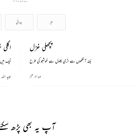
موضوعات
ہجر
جدائی
پچھلی غزل
اگلی 
نیند آنکھوں سے اڑی پھول سے خوشبو کی طرح
ایک میں 
عبید اللہ 
عبید اللہ علیم
آپ یہ بھی پڑھ سکتے