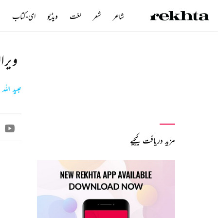
شاعر
شعر
لغت
ویڈیو
ای-کتاب
ن
ویرا
عبید اللہ 
مزید دریافت کیجیے