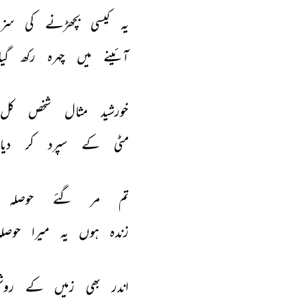
یہ 
کیسی 
بچھڑنے 
کی 
سزا
آئینے 
میں 
چہرہ 
رکھ 
گیا
خورشید 
مثال 
شخص 
کل 
مٹی 
کے 
سپرد 
کر 
دیا 
تم 
مر 
گئے 
حوصلہ 
زندہ 
ہوں 
یہ 
میرا 
حوصلہ
اندر 
بھی 
زمیں 
کے 
روش