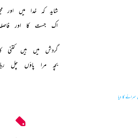
شاید 
کہ 
خدا 
میں 
اور 
مج
اک 
جست 
کا 
اور 
فاصلہ
گردش 
میں 
ہیں 
کتنی 
ک
بچہ 
مرا 
پاؤں 
چل 
رہا 
 سرائے کا دیا