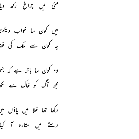
مٹی 
میں 
چراغ 
رکھ 
دیا
عابدہ پروین
عبید اللہ علیم
میں 
کون 
سا 
خواب 
دیکھتا
یہ 
کون 
سے 
ملک 
کی 
فضا
وہ 
کون 
سا 
ہاتھ 
ہے 
کہ 
جس
مجھ 
آگ 
کو 
خاک 
سے 
لکھ
رکھا 
تھا 
خلا 
میں 
پاؤں 
میں
رستے 
میں 
ستارہ 
آ 
گیا