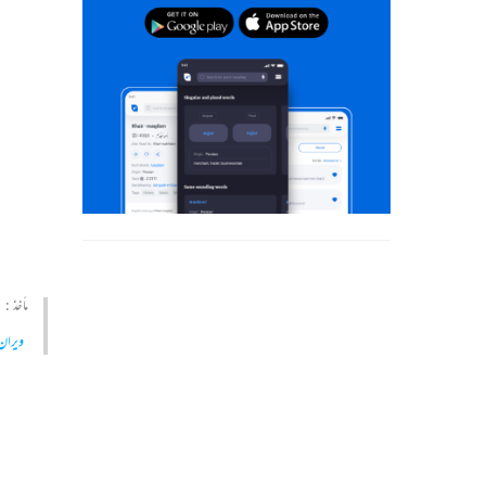
مأخذ :
ویران