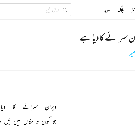
ثر
بلاگ
مزید
ن سرائے کا دیا ہے
علیم
ویران 
سرائے 
کا 
دیا 
جو 
کون 
و 
مکاں 
میں 
جل 
ر