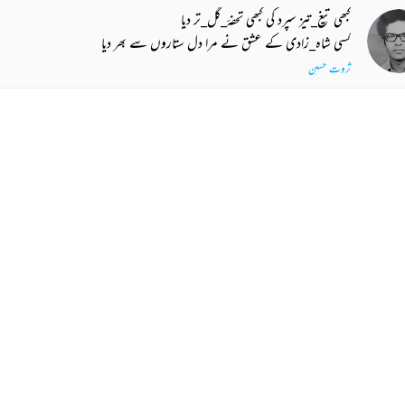
کبھی تیغ_تیز سپرد کی کبھی تحفۂ_گل_تر دیا
کسی شاہ_زادی کے عشق نے مرا دل ستاروں سے بھر دیا
ثروت حسین
ہوا چلی تو مرے جسم نے کہا مجھ کو
اکیلا چھوڑ کے تو بھی کہاں چلا مجھ کو
محمد علوی
 MORE SUGGESTIONS
COMMENT
SHARE YOUR VIEWS