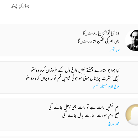
ہماری پسند
وہ آیا تو اتنا پیار دے_گا
دن بھر کی تھکن اتار دے_گا
نذیر قیصر
کیا ہوا جو ستارے چمکتے نہیں داغ دل کے فروزاں کرو دوستو
صبح_عشرت پریشاں ہوئی سو ہوئی شام_غم تو نہ ویراں کرو دوستو
صوفی غلام مصطفےٰ تبسم
ہم_نشیں رات ہے تو رات بھی ڈھل جائے_گی
صبح_دم صورت_حالات بدل جائے_گی
اختر ضیائی