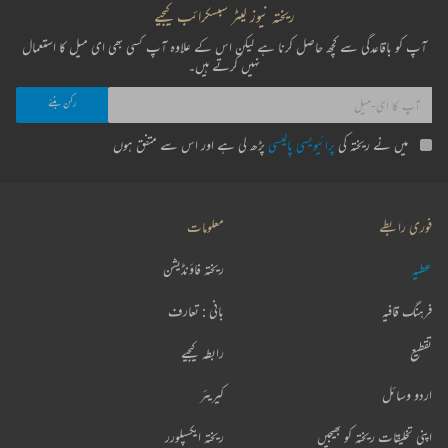
ریختہ نیوز لیٹر سبسکرائب کیجیے
آپ کو باقاعدگی سے کچھ حاصل کرنا ہے لیکن اس کے علاوہ آپ کسی بھی ای میل کا استعمال
نہیں کرتے ہیں۔
میں نے ریختہ کی
پرائیویسی پالیسی
پڑھ لی ہے اور اس سے متفق ہوں
فوری رابطے
معلومات
عطیہ
ریختہ فاؤنڈیشن
فرہنگ قافیہ
بانی : تعارف
تقطیع
رابطہ کیجیے
اردو وسائل
کیریئر
اپنی تخلیقات ریختہ کو بھیجیں
ریختہ ایکسپلورر