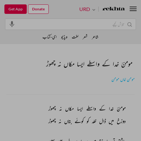
URD
Get App
Donate
شاعر
شعر
لغت
ویڈیو
ای-کتاب
مومنؔ خدا کے واسطے ایسا مکاں نہ چھوڑ
مومن خاں مومن
مومنؔ 
خدا 
کے 
واسطے 
ایسا 
مکاں 
نہ 
چھوڑ 
دوزخ 
میں 
ڈال 
خلد 
کو 
کوئے 
بتاں 
نہ 
چھوڑ 