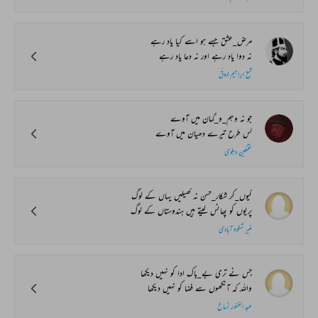
مرض_عشق جسے ہو اسے کیا یاد رہے
نہ دوا یاد رہے اور نہ دعا یاد رہے
شیخ ابراہیم ذوقؔ
جو نہ وہم_و_گمان میں آوے
کس طرح تیرے دھیان میں آوے
غمگین دہلوی
کیوں_کر شکار‌_حسن نہ کھیلیں یہاں کے لوگ
پریوں کو پھانس لیتے ہیں ہندوستاں کے لوگ
منیر شکوہ آبادی
جس نے تری بے_باک ادا کو نہیں دیکھا
واللہ کہ آنکھوں سے فضا کو نہیں دیکھا
عبد الغفور نساخ