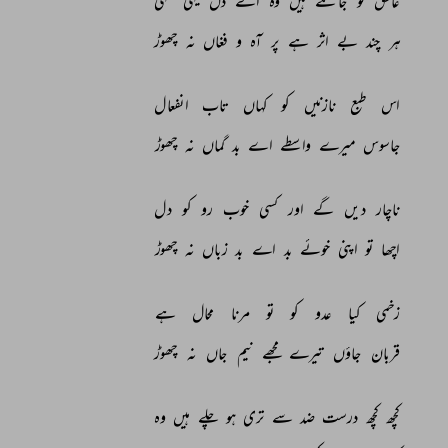
عاشق 
تو 
جانتے 
ہیں 
وہ 
اے 
دل 
یہی 
سہی 
ہر 
چند 
بے 
اثر 
ہے 
پر 
آہ 
و 
فغاں 
نہ 
چھوڑ 
اس 
طبع 
نازنیں 
کو 
کہاں 
تاب 
انفعال 
جاسوس 
میرے 
واسطے 
اے 
بد 
گماں 
نہ 
چھوڑ 
ناچار 
دیں 
گے 
اور 
کسی 
خوب 
رو 
کو 
دل 
اچھا 
تو 
اپنی 
خوئے 
بد 
اے 
بد 
زباں 
نہ 
چھوڑ 
زخمی 
کیا 
عدو 
کو 
تو 
مرنا 
محال 
ہے 
قربان 
جاؤں 
تیرے 
مجھے 
نیم 
جاں 
نہ 
چھوڑ 
کچھ 
کچھ 
درست 
ضد 
سے 
تری 
ہو 
چلے 
ہیں 
وہ 