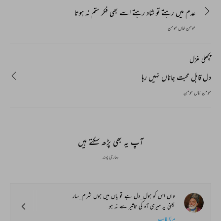
عدم میں رہتے تو شاد رہتے اسے بھی فکر ستم نہ ہوتا
مومن خاں مومن
پچھلی غزل
دل قابل محبت جاناں نہیں رہا
مومن خاں مومن
آپ یہ بھی پڑھ سکتے ہیں
ہماری پسند
واں اس کو ہول_دل ہے تو یاں میں ہوں شرم_سار
یعنی یہ میری آہ کی تاثیر سے نہ ہو
مرزا غالب