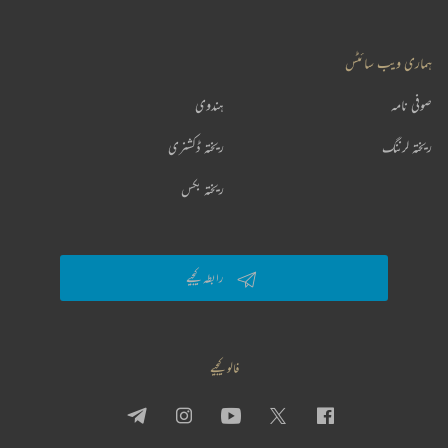
ہماری ویب سائٹس
صوفی نامہ
ہندوی
ریختہ لرننگ
ریختہ ڈکشنری
ریختہ بکس
رابطہ کیجیے
فالو کیجیے