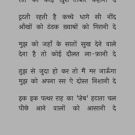
टूटती 
रहती 
है 
कच्चे 
धागे 
सी 
नींद 
आँखों 
को 
ठंडक 
ख़्वाबों 
को 
गिरानी 
दे 
मुझ 
को 
जहाँ 
के 
सातों 
सुख 
देने 
वाले 
देना 
है 
तो 
कोई 
दौलत 
ला-फ़ानी 
दे 
तुझ 
से 
जुदा 
हो 
कर 
तो 
मैं 
मर 
जाऊँगा 
मुझ 
को 
अपना 
सर 
ऐ 
दोस्त 
निशानी 
दे 
इक 
इक 
पत्थर 
राह 
का 
'ज़ेब' 
हटाता 
चल 
पीछे 
आने 
वालों 
को 
आसानी 
दे 