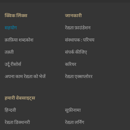
क्विक लिंक्स
जानकारी
सहयोग
रेख़्ता फ़ाउंडेशन
क़ाफ़िया शब्दकोश
संस्थापक : परिचय
तक़्ती
संपर्क कीजिए
उर्दू रीसोर्स
करियर
अपना काम रेख़्ता को भेजें
रेख़्ता एक्सप्लोरर
हमारी वेबसाइट्स
हिन्दवी
सूफ़ीनामा
रेख़्ता डिक्शनरी
रेख़्ता लर्निंग