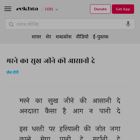
HIN
Donate
Get App
शायर
शेर
शब्दकोश
वीडियो
ई-पुस्तक
मरने का सुख जीने की आसानी दे
ज़ेब ग़ौरी
मरने 
का 
सुख 
जीने 
की 
आसानी 
दे 
अनदाता 
कैसा 
है 
आग 
न 
पानी 
दे 
इस 
धरती 
पर 
हरियाली 
की 
जोत 
जगा 
काले 
मेघा 
पानी 
दे 
गर्दानी 
दे 