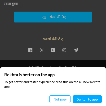
रेख़्ता बुक्स
संपर्क कीजिए
फॉलो कीजिए
प्राइवेसी पॉलिसी
इस्तेमाल की शर्तें
कॉपीराइट
Rekhta is better on the app
© 2026 Rekhta™ Foundation. All rights reserved.
To get better and faster experience read this on the all new Rekhta
app
ऐप में पढ़िए
Not now
Switch to app