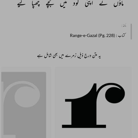
ماؤں 
نے 
اپنی 
گود 
میں 
بچے 
چھپا 
لیے 
مأخذ :
کتاب
: Range-e-Gazal (Pg. 228)
یہ متن درج ذیل زمرے میں بھی شامل ہے