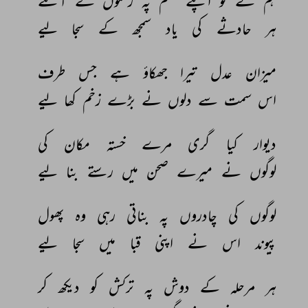
ہم 
نے 
تو 
اپنے 
جسم 
پہ 
زخموں 
کے 
آئنے 
ہر 
حادثے 
کی 
یاد 
سمجھ 
کے 
سجا 
لیے 
میزان 
عدل 
تیرا 
جھکاؤ 
ہے 
جس 
طرف 
اس 
سمت 
سے 
دلوں 
نے 
بڑے 
زخم 
کھا 
لیے 
دیوار 
کیا 
گری 
مرے 
خستہ 
مکان 
کی 
لوگوں 
نے 
میرے 
صحن 
میں 
رستے 
بنا 
لیے 
لوگوں 
کی 
چادروں 
پہ 
بناتی 
رہی 
وہ 
پھول 
پیوند 
اس 
نے 
اپنی 
قبا 
میں 
سجا 
لیے 
ہر 
مرحلہ 
کے 
دوش 
پہ 
ترکش 
کو 
دیکھ 
کر 