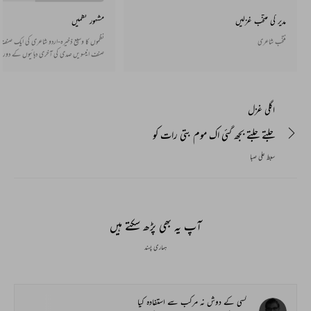
مدیر کی منتخب غزلیں
مشہور نظمیں
منتخب شاعری
نظموں کا وسیع ذخیرہ-اردو شاعری کی ایک صنف ا
صنف انیسویں صدی کی آخری دہائیوں کے دوران
سے پیدا ہوئی جو دھیرے دھیرے پوری طرح قائم 
اور قافیے میں بھی ہوتی ہے اور اس کے بغیر ب
بھی اردو میں مستحکم ہو گئی ہے۔
اگلی غزل
جلتے جلتے بجھ گئی اک موم بتی رات کو
سبط علی صبا
آپ یہ بھی پڑھ سکتے ہیں
ہماری پسند
کسی کے دوش نہ مرکب سے استفادہ کیا