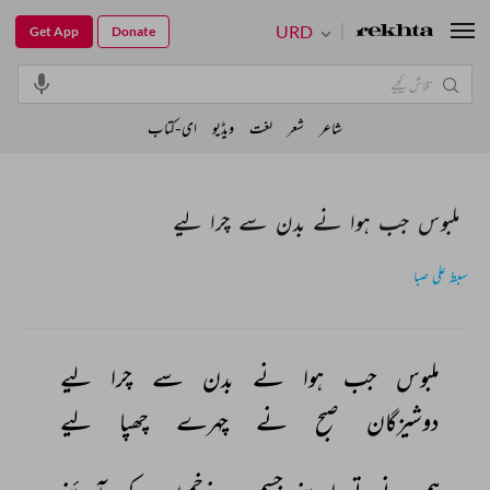
URD
Get App
Donate
شاعر
شعر
لغت
ویڈیو
ای-کتاب
ملبوس جب ہوا نے بدن سے چرا لیے
سبط علی صبا
ملبوس 
جب 
ہوا 
نے 
بدن 
سے 
چرا 
لیے 
دوشیزگان 
صبح 
نے 
چہرے 
چھپا 
لیے 