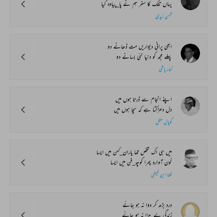
یہاں تلک کا سفر ہم نے پا_پیادہ کیا
محسن زیدی
ابھی پرانی دیواریں مت ڈھانے دو
پہلے مجھ کو دنیا نئی بسانے دو
کمار پاشی
اپنے انجام سے ڈرتا ہوں میں
دل دھڑکتا ہے کہ سچا ہوں میں
گوپال متل
میں ہی اک شخص تھا یاران_کہن میں ایسا
کون آوارہ پھرا کوچۂ_فن میں ایسا
فضا ابن فیضی
درد بڑھ کر دوا نہ ہو جائے
زندگی بے_مزا نہ ہو جائے