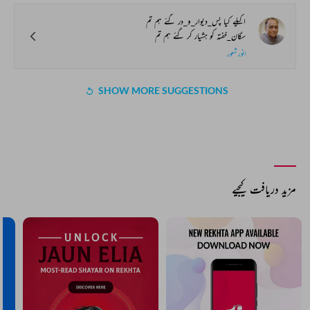
اکیلے کیا پس_دیوار_و_در گئے ہم تم
سگان_خفتہ کو ہشیار کر گئے ہم تم
انور شعور
SHOW MORE SUGGESTIONS
مزید دریافت کیجیے