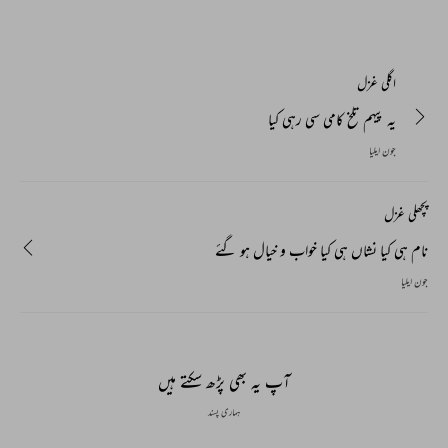
اگلی غزل
یہ پیہم تلخ کامی سی رہی کیا
جون ایلیا
پچھلی غزل
نام ہی کیا نشاں ہی کیا خواب و خیال ہو گئے
جون ایلیا
آپ یہ بھی پڑھ سکتے ہیں
ہماری پسند