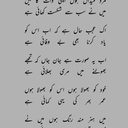
مرد 
میداں 
ہوں 
اپنی 
ذات 
کا 
میں 
میں 
نے 
سب 
سے 
شکست 
کھائی 
ہے 
اک 
عجب 
حال 
ہے 
کہ 
اب 
اس 
کو 
یاد 
کرنا 
بھی 
بے 
وفائی 
ہے 
اب 
یہ 
صورت 
ہے 
جان 
جاں 
کہ 
تجھے 
بھولنے 
میں 
مری 
بھلائی 
ہے 
خود 
کو 
بھولا 
ہوں 
اس 
کو 
بھولا 
ہوں 
عمر 
بھر 
کی 
یہی 
کمائی 
ہے 
میں 
ہنر 
مند 
رنگ 
ہوں 
میں 
نے 