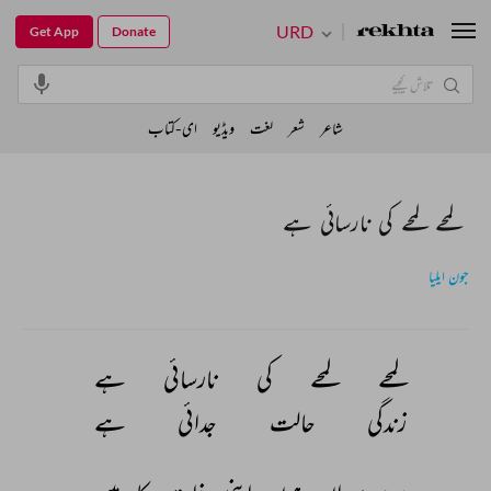
URD
Get App
Donate
شاعر
شعر
لغت
ویڈیو
ای-کتاب
لمحے لمحے کی نارسائی ہے
جون ایلیا
لمحے 
لمحے 
کی 
نارسائی 
ہے 
زندگی 
حالت 
جدائی 
ہے 