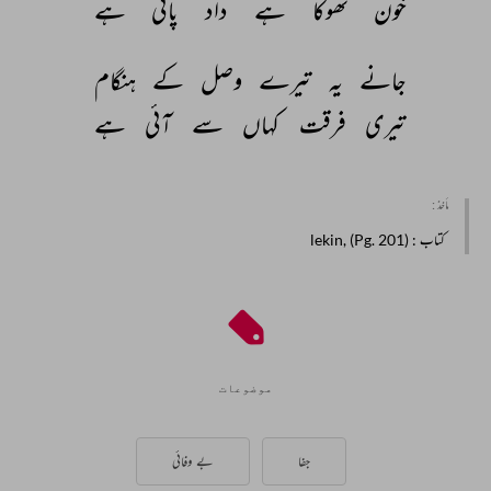
خون 
تھوکا 
ہے 
داد 
پائی 
ہے 
جانے 
یہ 
تیرے 
وصل 
کے 
ہنگام 
تیری 
فرقت 
کہاں 
سے 
آئی 
ہے 
مأخذ :
کتاب
: lekin, (Pg. 201)
موضوعات
جفا
بے وفائی