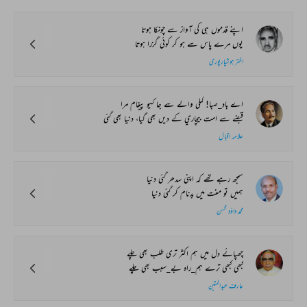
اپنے قدموں ہی کی آواز سے چونکا ہوتا
یوں مرے پاس سے ہو کر کوئی گزرا ہوتا
اختر ہوشیارپوری
اے باد_صبا! کملي والے سے جا کہيو پيغام مرا
قبضے سے امت بيچاري کے ديں بھي گيا، دنيا بھي گئي
علامہ اقبال
سمجھ رہے تھے کہ اپنی سدھر گئی دنیا
ہمیں تو مفت میں بدنام کر گئی دنیا
محمد داؤد محسن
چھپائے دل میں ہم اکثر تری طلب بھی چلے
کبھی کبھی ترے ہم_راہ بے_سبب بھی چلے
عارف عبدالمتین