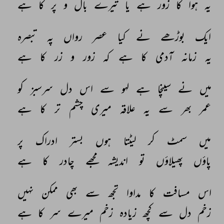
یہ 
ہوا 
کا 
زور 
ہے 
یا 
تیرے 
بال 
و 
پر 
کا 
ہے 
ایک 
بوڑھے 
نے 
کیا 
عصر 
رواں 
پہ 
تبصرہ 
یہ 
زمانہ 
آدمی 
کا 
ہے 
کہ 
زور 
و 
زر 
کا 
ہے 
میں 
نے 
سینچا 
ہے 
لہو 
سے 
اس 
دل 
سرسبز 
کو 
عمر 
بھر 
سے 
یہ 
علاقہ 
میری 
چشم 
تر 
کا 
ہے 
میں 
سمٹ 
کر 
لیٹتا 
ہوں 
بستر 
ادراک 
پر 
پاؤں 
پھیلاؤں 
تو 
اندیشہ 
مجھے 
چادر 
کا 
ہے 
اس 
مسافت 
کا 
مداوا 
تجھ 
سے 
بھی 
ممکن 
نہیں 
زخم 
دل 
سے 
کچھ 
زیادہ 
زخم 
میرے 
سر 
کا 
ہے 