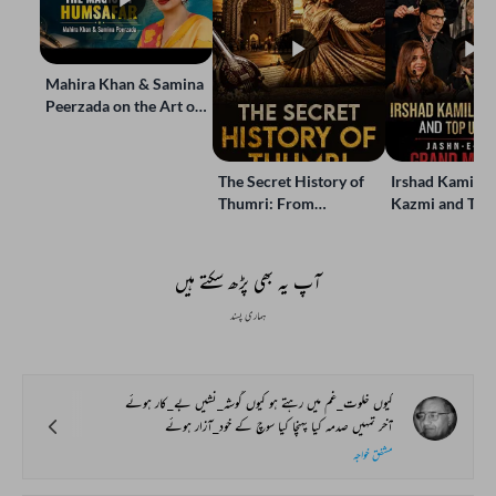
Mahira Khan & Samina
Peerzada on the Art of
Storytelling | Live at
Jashn-e-Rekhta
The Secret History of
Irshad Kamil, B
Thumri: From
Kazmi and Top
Lucknow’s Courts to
Poets Live at t
Global Stages
e-Rekhta Lond
Mushaira
آپ یہ بھی پڑھ سکتے ہیں
ہماری پسند
کیوں خلوت_غم میں رہتے ہو کیوں گوشہ_نشیں بے_کار ہوئے
آخر تمہیں صدمہ کیا پہنچا کیا سوچ کے خود_آزار ہوئے
مشفق خواجہ