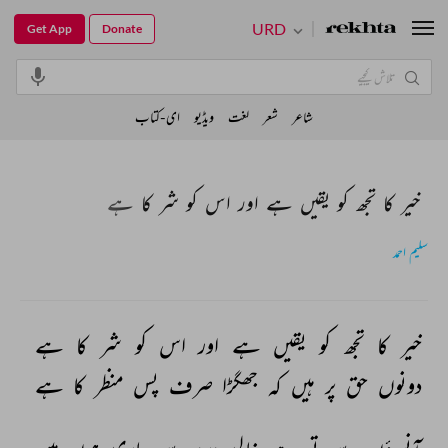
URD
Get App
Donate
شاعر
شعر
لغت
ویڈیو
ای-کتاب
خیر کا تجھ کو یقیں ہے اور اس کو شر کا ہے
سلیم احمد
خیر 
کا 
تجھ 
کو 
یقیں 
ہے 
اور 
اس 
کو 
شر 
کا 
ہے 
دونوں 
حق 
پر 
ہیں 
کہ 
جھگڑا 
صرف 
پس 
منظر 
کا 
ہے 