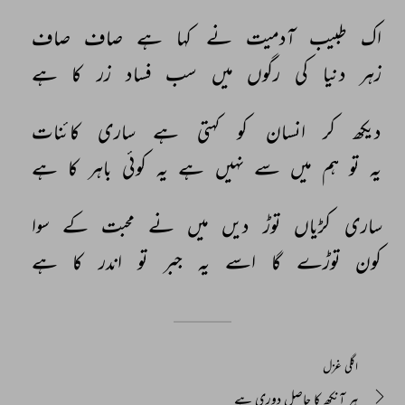
اک 
طبیب 
آدمیت 
نے 
کہا 
ہے 
صاف 
صاف 
زہر 
دنیا 
کی 
رگوں 
میں 
سب 
فساد 
زر 
کا 
ہے 
دیکھ 
کر 
انسان 
کو 
کہتی 
ہے 
ساری 
کائنات 
یہ 
تو 
ہم 
میں 
سے 
نہیں 
ہے 
یہ 
کوئی 
باہر 
کا 
ہے 
ساری 
کڑیاں 
توڑ 
دیں 
میں 
نے 
محبت 
کے 
سوا 
کون 
توڑے 
گا 
اسے 
یہ 
جبر 
تو 
اندر 
کا 
ہے 
اگلی غزل
ہر آنکھ کا حاصل دوری ہے