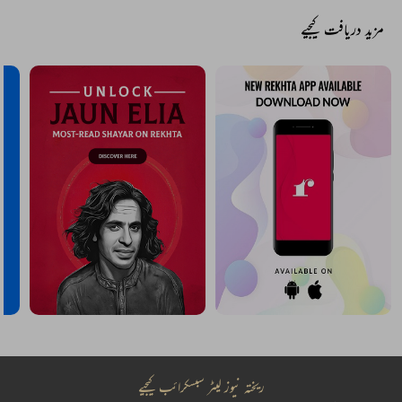
مزید دریافت کیجیے
ریختہ نیوز لیٹر سبسکرائب کیجیے