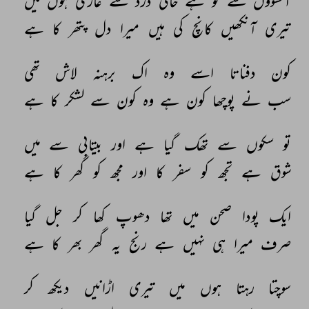
آنسوؤں 
سے 
تو 
ہے 
خالی 
درد 
سے 
عاری 
ہوں 
میں 
تیری 
آنکھیں 
کانچ 
کی 
ہیں 
میرا 
دل 
پتھر 
کا 
ہے 
کون 
دفناتا 
اسے 
وہ 
اک 
برہنہ 
لاش 
تھی 
سب 
نے 
پوچھا 
کون 
ہے 
وہ 
کون 
سے 
لشکر 
کا 
ہے 
تو 
سکوں 
سے 
تھک 
گیا 
ہے 
اور 
بیتابی 
سے 
میں 
شوق 
ہے 
تجھ 
کو 
سفر 
کا 
اور 
مجھ 
کو 
گھر 
کا 
ہے 
ایک 
پودا 
صحن 
میں 
تھا 
دھوپ 
کھا 
کر 
جل 
گیا 
صرف 
میرا 
ہی 
نہیں 
ہے 
رنج 
یہ 
گھر 
بھر 
کا 
ہے 
سوچتا 
رہتا 
ہوں 
میں 
تیری 
اڑانیں 
دیکھ 
کر 