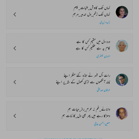
کہاں تک کاوش‌_اثبات_پیہم
کہاں تک زخم_دل تدبیر_مرہم
زاہدہ زیدی
درد دل میں مقیم کس کا ہے
کام یہ ہے عظیم کس کا ہے
احسان جعفری
رات اک شہر نے تازہ کئے منظر اپنے
نیند آنکھوں سے اڑی کھول کے شہ_پر اپنے
عرفان صدیقی
دانائے_غم نہ محرم_راز_حیات ہم
دھڑکا رہے ہیں پھر بھی دل_کائنات ہم
معین احسن جذبی