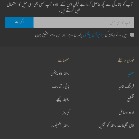
آپ کو باقاعدگی سے کچھ حاصل کرنا ہے لیکن اس کے علاوہ آپ کسی بھی ای میل کا استعمال
نہیں کرتے ہیں۔
میں نے ریختہ کی
پرائیویسی پالیسی
پڑھ لی ہے اور اس سے متفق ہوں
فوری رابطے
معلومات
عطیہ
ریختہ فاؤنڈیشن
فرہنگ قافیہ
بانی : تعارف
تقطیع
رابطہ کیجیے
اردو وسائل
کیریئر
اپنی تخلیقات ریختہ کو بھیجیں
ریختہ ایکسپلورر