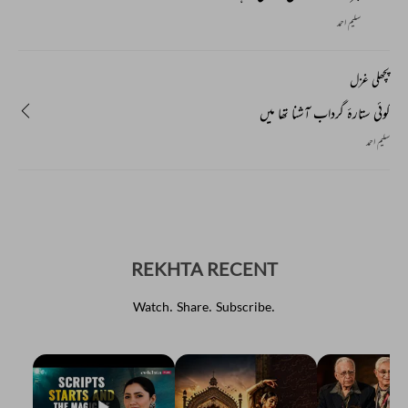
سلیم احمد
پچھلی غزل
کوئی ستارۂ گرداب آشنا تھا میں
سلیم احمد
REKHTA RECENT
Watch. Share. Subscribe.