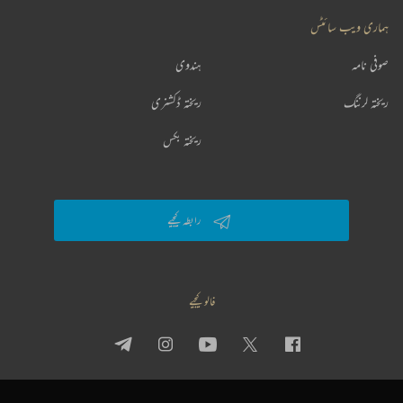
ہماری ویب سائٹس
صوفی نامہ
ہندوی
ریختہ لرننگ
ریختہ ڈکشنری
ریختہ بکس
رابطہ کیجیے
فالو کیجیے