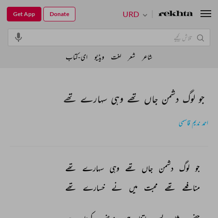
URD
Get App
Donate
شاعر
شعر
لغت
ویڈیو
ای-کتاب
جو لوگ دشمن جاں تھے وہی سہارے تھے
احمد ندیم قاسمی
جو 
لوگ 
دشمن 
جاں 
تھے 
وہی 
سہارے 
تھے 
منافعے 
تھے 
محبت 
میں 
نے 
خسارے 
تھے 