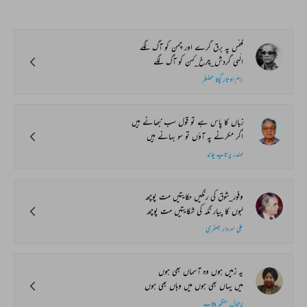
قفس پہ برق گرے اور چمن کو آگ لگے
الٰہی گردش_چرخ_کہن کو آگ لگے
رام اوتار گپتا مضطر
زباں کا پاس ہے تو قول سب نبھانے ہیں
اگر مکرنے پہ آؤں تو سو بہانے ہیں
مہندر پرتاپ چاند
وفور_شوق کی رنگیں حکایتیں مت پوچھ
لبوں کا پیار نگہ کی شکایتیں مت پوچھ
علی سردار جعفری
یہ زمیں ہوں وہ آسماں بھی ہوں
میں یہاں بھی ہوں میں وہاں بھی ہوں
پرتپال سنگھ بیتاب