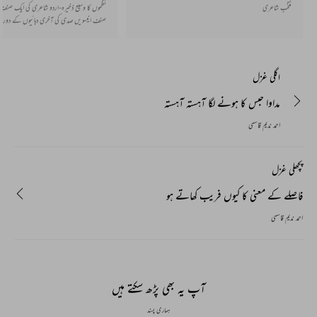
منتخب شاعری
نظموں کا وسیع ذخیرہ-اردو شاعری کی ایک صنف ا
صنف انیسویں صدی کی آخری دہائیوں کے دوران
سے پیدا ہوئی جو دھیرے دھیرے پوری طرح قائم 
اور قافیے میں بھی ہوتی ہے اور اس کے بغیر ب
بھی اردو میں مستحکم ہو گئی ہے۔
اگلی غزل
مداوا حبس کا ہونے لگا آہستہ آہستہ
احمد ندیم قاسمی
پچھلی غزل
فاصلے کے معنی کا کیوں فریب کھاتے ہو
احمد ندیم قاسمی
آپ یہ بھی پڑھ سکتے ہیں
ہماری پسند