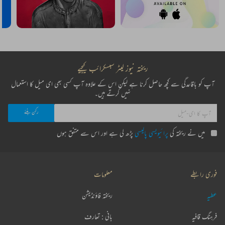
ریختہ نیوز لیٹر سبسکرائب کیجیے
آپ کو باقاعدگی سے کچھ حاصل کرنا ہے لیکن اس کے علاوہ آپ کسی بھی ای میل کا استعمال
نہیں کرتے ہیں۔
میں نے ریختہ کی
پرائیویسی پالیسی
پڑھ لی ہے اور اس سے متفق ہوں
فوری رابطے
معلومات
عطیہ
ریختہ فاؤنڈیشن
فرہنگ قافیہ
بانی : تعارف