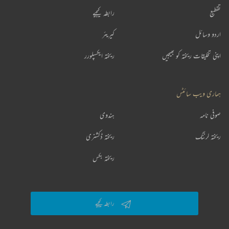
تقطیع
رابطہ کیجیے
اردو وسائل
کیریئر
اپنی تخلیقات ریختہ کو بھیجیں
ریختہ ایکسپلورر
ہماری ویب سائٹس
صوفی نامہ
ہندوی
ریختہ لرننگ
ریختہ ڈکشنری
ریختہ بکس
رابطہ کیجیے