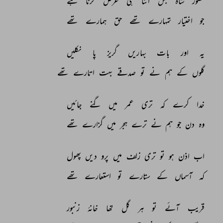
حضور 
شاہ 
بس 
اتنا 
ہی 
عرض 
کرنا 
ہے 
جو 
اختیار 
تمہارے 
تھے 
حق 
ہمارے 
تھے 
یہ 
اور 
بات 
بہاریں 
گریز 
پا 
نکلیں 
گلوں 
کے 
ہم 
نے 
تو 
صدقے 
بہت 
اتارے 
تھے 
خدا 
کرے 
کہ 
تری 
عمر 
میں 
گنے 
جائیں 
وہ 
دن 
جو 
ہم 
نے 
ترے 
ہجر 
میں 
گزارے 
تھے 
اب 
اذن 
ہو 
تو 
تری 
زلف 
میں 
پرو 
دیں 
پھول 
کہ 
آسماں 
کے 
ستارے 
تو 
استعارے 
تھے 
قریب 
آئے 
تو 
ہر 
گل 
تھا 
خانۂ 
زنبور 