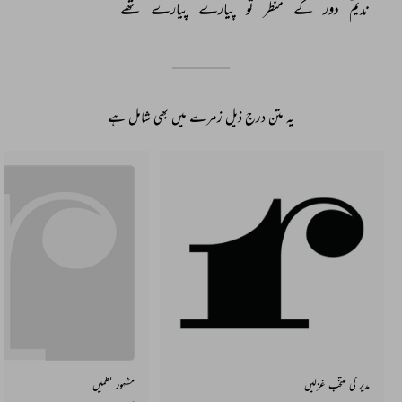
ندیمؔ 
دور 
کے 
منظر 
تو 
پیارے 
پیارے 
تھے 
یہ متن درج ذیل زمرے میں بھی شامل ہے
مدیر کی منتخب غزلیں
مشہور نظمیں