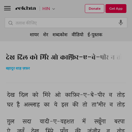
HIN
Donate
Get App
शायर
शेर
शब्दकोश
वीडियो
ई-पुस्तक
देख दिल को मिरे ओ काफ़िर-ए-बे-पीर न तोड़
बहादुर शाह ज़फ़र
देख 
दिल 
को 
मिरे 
ओ 
काफ़िर-ए-बे-पीर 
न 
तोड़ 
घर 
है 
अल्लाह 
का 
ये 
इस 
की 
तो 
ता'मीर 
न 
तोड़ 
ग़ुल 
सदा 
वादी-ए-वहशत 
में 
रखूँगा 
बरपा 
ऐ 
जुनूँ 
देख 
मिरे 
पाँव 
की 
ज़ंजीर 
न 
तोड़ 