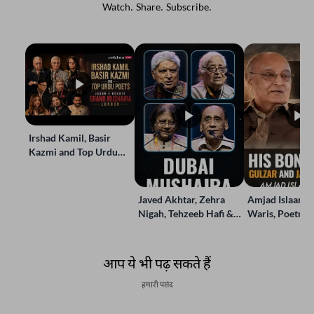
Watch. Share. Subscribe.
Irshad Kamil, Basir
Kazmi and Top Urdu
Poets Live at the Jashn-
e-Rekhta London Grand
Mushaira
Javed Akhtar, Zehra
Amjad Islaam 
Nigah, Tehzeeb Hafi &
Waris, Poetry a
More | Live at the Dubai
in Words | Rek
Grand Mushaira
Rubaru
आप ये भी पढ़ सकते हैं
हमारी पसंद