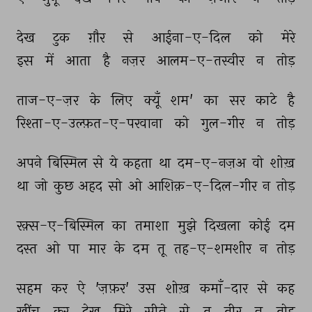
देख 
टुक 
ग़ौर 
से 
आईना-ए-दिल 
को 
मेरे 
इस 
में 
आता 
है 
नज़र 
आलम-ए-तस्वीर 
न 
तोड़ 
ताज-ए-ज़र 
के 
लिए 
क्यूँ 
शम' 
का 
सर 
काटे 
है 
रिश्ता-ए-उल्फ़त-ए-परवाना 
को 
गुल-गीर 
न 
तोड़ 
अपने 
बिस्मिल 
से 
ये 
कहता 
था 
दम-ए-नज़अ 
वो 
शोख़ 
था 
जो 
कुछ 
अहद 
सो 
ओ 
आशिक़-ए-दिल-गीर 
न 
तोड़ 
रक़्स-ए-बिस्मिल 
का 
तमाशा 
मुझे 
दिखला 
कोई 
दम 
दस्त 
ओ 
पा 
मार 
के 
दम 
तू 
तह-ए-शमशीर 
न 
तोड़ 
सहम 
कर 
ऐ 
'ज़फ़र' 
उस 
शोख़ 
कमाँ-दार 
से 
कह 
खींच 
कर 
देख 
मिरे 
सीने 
से 
तू 
तीर 
न 
तोड़ 