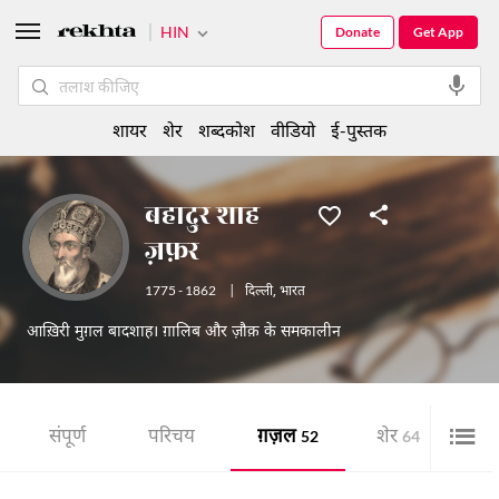
HIN
Donate
Get App
शायर
शेर
शब्दकोश
वीडियो
ई-पुस्तक
बहादुर शाह
ज़फ़र
1775 - 1862
|
दिल्ली
,
भारत
आख़िरी मुग़ल बादशाह। ग़ालिब और ज़ौक़ के समकालीन
संपूर्ण
परिचय
ग़ज़ल
शेर
ई-
52
64