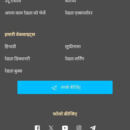
उर्दू रीसोर्स
करियर
अपना काम रेख़्ता को भेजें
रेख़्ता एक्सप्लोरर
हमारी वेबसाइट्स
हिन्दवी
सूफ़ीनामा
रेख़्ता डिक्शनरी
रेख़्ता लर्निंग
रेख़्ता बुक्स
संपर्क कीजिए
फॉलो कीजिए