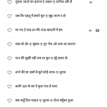
तुफ़्ता-जानों का इलाज ऐ अहल-ए-दानिश और है
जब कि पहलू में हमारे बुत-ए-ख़ुद-काम न हो
मर गए ऐ वाह उन की नाज़-बरदारी में हम
रुख़ जो ज़ेर-ए-सुंबल-ए-पुर-पेच-ओ-ताब आ जाएगा
पान की सुर्ख़ी नहीं लब पर बुत-ए-ख़ूँ-ख़्वार के
शाने की हर ज़बाँ से सुने कोई लाफ़-ए-ज़ुल्फ़
क़ारूँ उठा के सर पे सुना गंज ले चला
क्या कहूँ दिल माइल-ए-ज़ुल्फ़-ए-दोता क्यूँकर हुआ