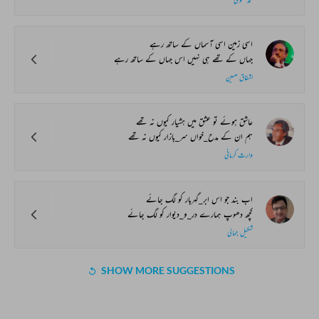
اسی زمین اسی آسماں کے ساتھ رہے
جہاں کے تھے ہی نہیں اس جہاں کے ساتھ رہے
اشفاق حسین
عاشق ہوئے تو عشق میں ہشیار کیوں نہ تھے
ہم ان کے مدح_خواں سر_بازار کیوں نہ تھے
وارث کرمانی
اب بند جو اس ابر_گہربار کو لگ جائے
کچھ دھوپ ہمارے در_و_دیوار کو لگ جائے
شکیل جمالی
SHOW MORE SUGGESTIONS