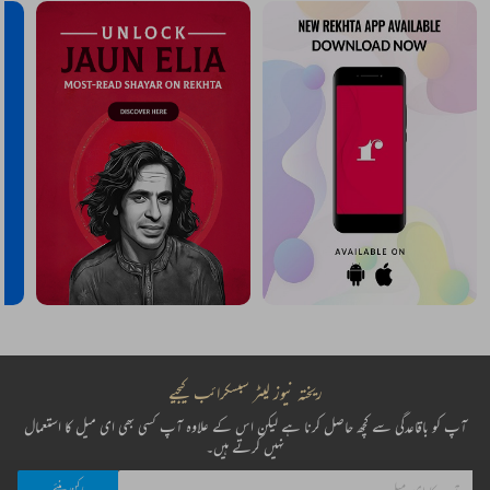
ریختہ نیوز لیٹر سبسکرائب کیجیے
آپ کو باقاعدگی سے کچھ حاصل کرنا ہے لیکن اس کے علاوہ آپ کسی بھی ای میل کا استعمال
نہیں کرتے ہیں۔