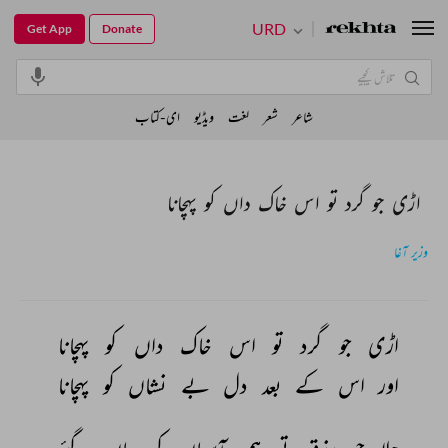
URD
Get App
Donate
شاعر
شعر
لغت
ویڈیو
ای-کتاب
اڑی جو گرد تو اس خاک داں کو پہچانا
وزیر آغا
اڑی 
جو 
گرد 
تو 
اس 
خاک 
داں 
کو 
پہچانا 
اور 
اس 
کے 
بعد 
دل 
بے 
نشاں 
کو 
پہچانا 