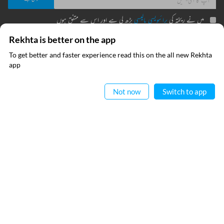
میں نے ریختہ کی
پرائیویسی پالیسی
پڑھ لی ہے اور اس سے متفق ہوں
Rekhta is better on the app
To get better and faster experience read this on the all new Rekhta
فوری رابطے
معلومات
ایپ میں
app
پڑھیے
عطیہ
ریختہ فاؤنڈیشن
Not now
Switch to app
فرہنگ قافیہ
بانی : تعارف
تقطیع
رابطہ کیجیے
اردو وسائل
کیریئر
اپنی تخلیقات ریختہ کو بھیجیں
ریختہ ایکسپلورر
ہماری ویب سائٹس
صوفی نامہ
ہندوی