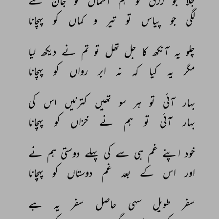
جلا 
جو 
رزق 
تو 
ہم 
آسماں 
کو 
جان 
گئے 
لگی 
جو 
پیاس 
تو 
تیر 
و 
کماں 
کو 
پہچانا 
چلو 
یہ 
آنکھ 
کا 
جل 
تھل 
تو 
تم 
نے 
دیکھ 
لیا 
مگر 
یہ 
کیا 
کہ 
نہ 
ابر 
رواں 
کو 
پہچانا 
بہار 
آئی 
تو 
ہر 
سو 
تھیں 
کترنیں 
اس 
کی 
بہار 
آئی 
تو 
ہم 
نے 
خزاں 
کو 
پہچانا 
خود 
اپنے 
غم 
ہی 
سے 
کی 
پہلے 
دوستی 
ہم 
نے 
اور 
اس 
کے 
بعد 
غم 
دوستاں 
کو 
پہچانا 
سفر 
طویل 
سہی 
حاصل 
سفر 
یہ 
ہے 