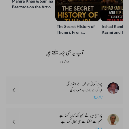
Mahira Khan & Samina
Peerzada on the Art of
Storytelling | Live at
Jashn-e-Rekhta
The Secret History of
Irshad Kamil, B
Thumri: From
Kazmi and Top
Lucknow’s Courts to
Poets Live at t
Global Stages
e-Rekhta Lond
Mushaira
آپ یہ بھی پڑھ سکتے ہیں
ہماری پسند
چوٹ کھائی ہو جس نے الفت کی
کیا کرے بات وہ مسرت کی
ڈاکٹر نریش
یار آج میں نے بھی اک کمال کرنا ہے
جسم سے نکلنا ہے جی بحال کرنا ہے
محمد علوی