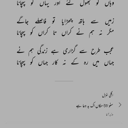
وہاں 
کو 
بھول 
گئے 
اور 
یہاں 
کو 
پہچانا 
زمیں 
سے 
ہاتھ 
چھڑایا 
تو 
فاصلے 
جاگے 
مگر 
نہ 
ہم 
نے 
کراں 
تا 
کراں 
کو 
پہچانا 
عجب 
طرح 
سے 
گزاری 
ہے 
زندگی 
ہم 
نے 
جہاں 
میں 
رہ 
کے 
نہ 
کار 
جہاں 
کو 
پہچانا 
اگلی غزل
سنو اجڑا مکاں اک بد دعا ہے
وزیر آغا