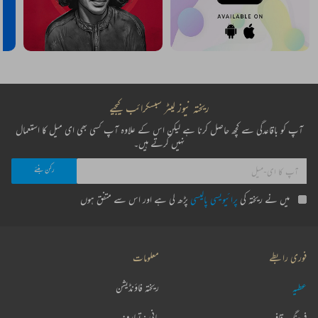
ریختہ نیوز لیٹر سبسکرائب کیجیے
آپ کو باقاعدگی سے کچھ حاصل کرنا ہے لیکن اس کے علاوہ آپ کسی بھی ای میل کا استعمال
نہیں کرتے ہیں۔
میں نے ریختہ کی
پرائیویسی پالیسی
پڑھ لی ہے اور اس سے متفق ہوں
فوری رابطے
معلومات
عطیہ
ریختہ فاؤنڈیشن
فرہنگ قافیہ
بانی : تعارف