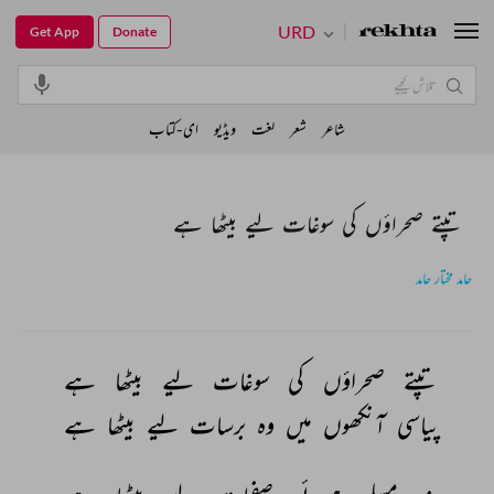
URD
Get App
Donate
شاعر
شعر
لغت
ویڈیو
ای-کتاب
تپتے صحراؤں کی سوغات لیے بیٹھا ہے
حامد مختار حامد
تپتے 
صحراؤں 
کی 
سوغات 
لیے 
بیٹھا 
ہے 
پیاسی 
آنکھوں 
میں 
وہ 
برسات 
لیے 
بیٹھا 
ہے 