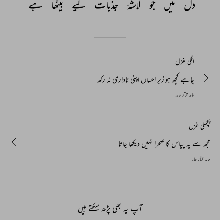
دل 
میں 
جو 
لاشۂ 
جذبات 
لیے 
بیٹھا 
ہے 
اگلی غزل
چاہے کچھ ہو زیر احساں اپنی ناداری نہ رکھ
حامد مختار حامد
پچھلی غزل
مجھ سے یہ پیاس کا صحرا نہیں دیکھا جاتا
حامد مختار حامد
آپ یہ بھی پڑھ سکتے ہیں