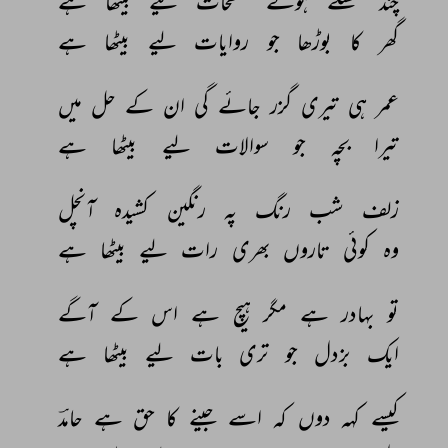
چند 
مسلے 
ہوئے 
صفحات 
لیے 
بیٹھا 
ہے 
گھر 
کا 
بوڑھا 
جو 
روایات 
لیے 
بیٹھا 
ہے 
عمر 
ہی 
تیری 
گزر 
جائے 
گی 
ان 
کے 
حل 
میں 
تیرا 
بچہ 
جو 
سوالات 
لیے 
بیٹھا 
ہے 
زلف 
شب 
رنگ 
پہ 
رنگین 
کشیدہ 
آنچل 
وہ 
کوئی 
تاروں 
بھری 
رات 
لیے 
بیٹھا 
ہے 
تو 
بہادر 
ہے 
مگر 
ہیچ 
ہے 
اس 
کے 
آگے 
ایک 
بزدل 
جو 
تری 
بات 
لیے 
بیٹھا 
ہے 
کیسے 
کہہ 
دوں 
کہ 
اسے 
جینے 
کا 
حق 
ہے 
حامدؔ 