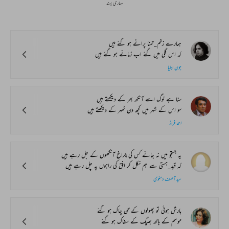
ہماری پسند
ہمارے زخم_تمنا پرانے ہو گئے ہیں
کہ اس گلی میں گئے اب زمانے ہو گئے ہیں
جون ایلیا
سنا ہے لوگ اسے آنکھ بھر کے دیکھتے ہیں
سو اس کے شہر میں کچھ دن ٹھہر کے دیکھتے ہیں
احمد فراز
یہ جستجو میں نہ جانے کس کی چراغ آنکھوں کے جل رہے ہیں
کہ قید_ہستی سے ہم نکل کر افق کی راہوں پہ چل رہے ہیں
سید آصف دسنوی
بارش ہوئی تو پھولوں کے تن چاک ہو گئے
موسم کے ہاتھ بھیگ کے سفاک ہو گئے