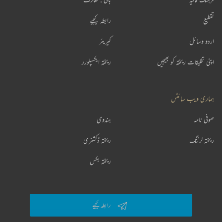
تقطیع
رابطہ کیجیے
اردو وسائل
کیریئر
اپنی تخلیقات ریختہ کو بھیجیں
ریختہ ایکسپلورر
ہماری ویب سائٹس
صوفی نامہ
ہندوی
ریختہ لرننگ
ریختہ ڈکشنری
ریختہ بکس
رابطہ کیجیے