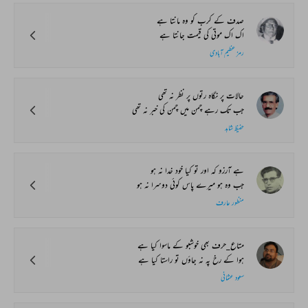
صدف کے کرب کو وہ مانتا ہے
اک اک موتی کی قیمت جانتا ہے
رمز عظیم آبادی
حالات پر نگاہ رتوں پر نظر نہ تھی
جب تک رہے چمن میں چمن کی خبر نہ تھی
حفیظ شاہد
ہے آرزو کہ اور تو کیا خود خدا نہ ہو
جب وہ ہو میرے پاس کوئی دوسرا نہ ہو
منظور عارف
متاع_حرف بھی خوشبو کے ماسوا کیا ہے
ہوا کے رخ پہ نہ جاؤں تو راستا کیا ہے
سعود عثمانی