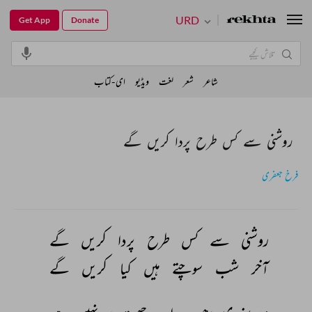
URD
Get App
Donate
شاعر
شعر
لغت
ویڈیو
ای-کتاب
روشنی سے کس طرح پردا کریں گے
فرخ جعفری
روشنی 
سے 
کس 
طرح 
پردا 
کریں 
گے 
آخر 
شب 
سوچتے 
ہیں 
کیا 
کریں 
گے 