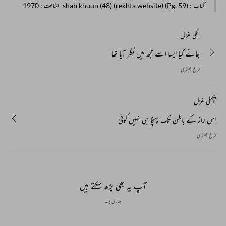
کتاب
: shab khuun (48) (rekhta website) (Pg. 59)
اشاعت
: 1970
اگلی غزل
جانے کیا ایسا اسے مجھ میں نظر آیا تھا
فرخ جعفری
پچھلی غزل
اس راز کے باطن تک پہنچا ہی نہیں کوئی
فرخ جعفری
آپ یہ بھی پڑھ سکتے ہیں
ہماری پسند