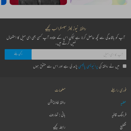
ریختہ نیوز لیٹر سبسکرائب کیجیے
آپ کو باقاعدگی سے کچھ حاصل کرنا ہے لیکن اس کے علاوہ آپ کسی بھی ای میل کا استعمال
نہیں کرتے ہیں۔
میں نے ریختہ کی
پرائیویسی پالیسی
پڑھ لی ہے اور اس سے متفق ہوں
فوری رابطے
معلومات
عطیہ
ریختہ فاؤنڈیشن
فرہنگ قافیہ
بانی : تعارف
تقطیع
رابطہ کیجیے