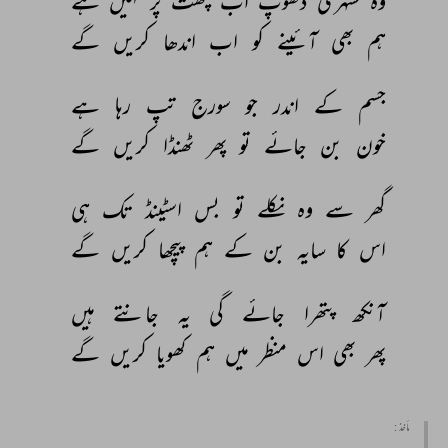
وہ 
سنہری 
دھوپ 
اب 
چھت 
پر 
نہیں 
ہے 
ہم 
بھی 
آئینے 
کو 
اب 
اندھا 
کریں 
گے 
جسم 
کے 
اندر 
جو 
سورج 
تپ 
رہا 
ہے 
خون 
بن 
جائے 
تو 
پھر 
ٹھنڈا 
کریں 
گے 
گھر 
سے 
وہ 
نکلے 
تو 
بس 
اسٹینڈ 
تک 
ہی 
اس 
کا 
سایہ 
بن 
کے 
ہم 
پیچھا 
کریں 
گے 
آنکھ 
پتھرا 
جائے 
گی 
یہ 
جانتے 
ہیں 
پھر 
بھی 
اس 
منظر 
میں 
ہم 
کھویا 
کریں 
گے 
مأخذ :