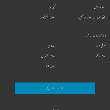
اردو وسائل
کیریئر
اپنی تخلیقات ریختہ کو بھیجیں
ریختہ ایکسپلورر
ہماری ویب سائٹس
صوفی نامہ
ہندوی
ریختہ لرننگ
ریختہ ڈکشنری
ریختہ بکس
رابطہ کیجیے