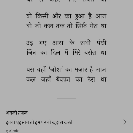
वो 
किसी 
और 
का 
हुआ 
है 
आज 
वो 
जो 
कल 
तक 
तो 
सिर्फ़ 
मेरा 
था 
उड़ 
गए 
आस 
के 
सभी 
पंछी 
जिन 
का 
दिल 
में 
मिरे 
बसेरा 
था 
बस 
वहीं 
'जोश' 
का 
मज़ार 
है 
आज 
कल 
जहाँ 
बेवफ़ा 
का 
डेरा 
था 
अगली ग़ज़ल
इतना एहसान तो हम पर वो ख़ुदारा करते
ए जी जोश