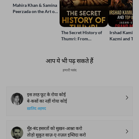
Mahira Khan & Samina
Peerzada on the Art of
Storytelling | Live at
Jashn-e-Rekhta
The Secret History of
Irshad Kamil, B
Thumri: From
Kazmi and Top
Lucknow’s Courts to
Poets Live at t
Global Stages
e-Rekhta Lond
Mushaira
आप ये भी पढ़ सकते हैं
हमारी पसंद
इस तरह फूट के रोया कोई
बे-कसों का नहीं गोया कोई
ख़ालिद अहमद
मुँह-बंद हसरतों को सुख़न-आश्ना करो
तोड़ो सुकूत साज़-ए-ग़ज़ल इब्तिदा करो