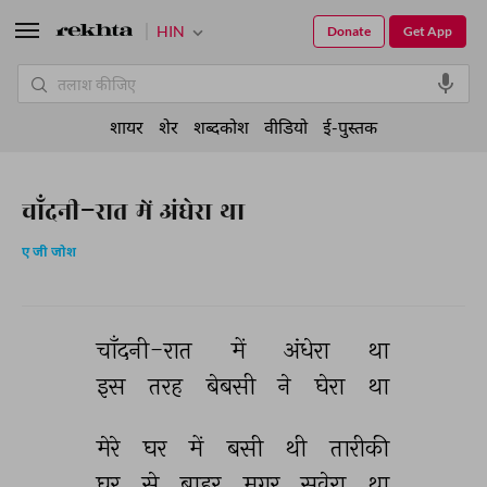
HIN
Donate
Get App
शायर
शेर
शब्दकोश
वीडियो
ई-पुस्तक
चाँदनी-रात में अंधेरा था
ए जी जोश
चाँदनी-रात 
में 
अंधेरा 
था 
इस 
तरह 
बेबसी 
ने 
घेरा 
था 
मेरे 
घर 
में 
बसी 
थी 
तारीकी 
घर 
से 
बाहर 
मगर 
सवेरा 
था 