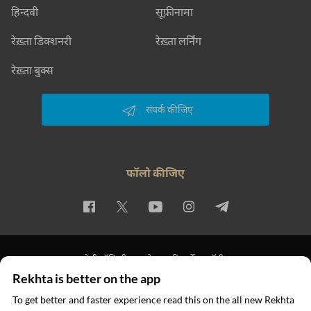
हिन्दवी
सूफ़ीनामा
रेख़्ता डिक्शनरी
रेख़्ता लर्निंग
रेख़्ता बुक्स
संपर्क कीजिए
फॉलो कीजिए
प्राइवेसी पॉलिसी
इस्तेमाल की शर्तें
कॉपीराइट
Rekhta is better on the app
© 2026 Rekhta™ Foundation. All rights reserved.
To get better and faster experience read this on the all new Rekhta