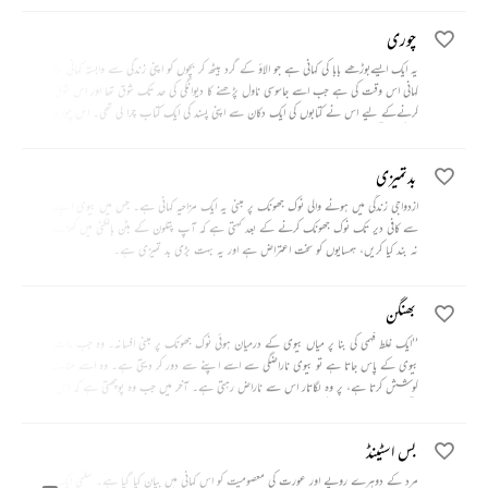
چوری
یہ ایک ایسےبوڑھے بابا کی کہانی ہے جو الاؤ کے گرد بیٹھ کر بچوں کو اپنی زندگی سے وابستہ کہانی سناتا ہے۔
کہانی اس وقت کی ہے جب اسے جاسوسی ناول پڑھنے کا دیوانگی کی حد تک شوق تھا اور اس شوق کو پورا
کرنےکے لیے اس نے کتابوں کی ایک دکان سے اپنی پسند کی ایک کتاب چرا لی تھی۔ اس چوری نے
اس کی زندگی کو کچھ اس طرح بدلا کہ وہ ساری عمر کے لیے چور بن گیا۔
بدتمیزی
ازدواجی زندگی میں ہونے والی نوک جھونک پر مبنی یہ ایک مزاحیہ کہانی ہے۔ جس میں بیوی اپنے شوہر
سے کافی دیر تک نوک جھونک کرنے کے بعد کہتی ہے کہ آپ پتلون کے بٹن بالکنی میں کھڑے ہو کر
نہ بند کیا کریں، ہمسایوں کو سخت اعتراض ہے اور یہ بہت بڑی بد تمیزی ہے۔
بھنگن
’’ایک غلط فہمی کی بنا پر میاں بیوی کے درمیان ہوئی نوک جھونک پر مبنی افسانہ۔ وہ جب رات کو
بیوی کے پاس جاتا ہے تو بیوی ناراضگی سے اسے اپنے سے دور کر دیتی ہے۔ وہ اسے منانے کی
کوشش کرتا ہے، پر وہ لگاتار اس سے ناراض رہتی ہے۔ آخر میں جب وہ پوچھتی ہے کہ اس نے صبح
بھنگن کو اپنی بانہوں میں کیوں لیا تھا تو شوہر نے بتایا کہ وہ حاملہ تھی اور بیہوش ہو کر گرنے والی تھی۔
اس نے تو بس اسے گرنے سے بچانے کے لیے سنبھال لیا تھا۔ بیوی یہ سن کر خوش ہو گئی۔‘‘
بس اسٹینڈ
مرد کے دوہرے رویے اور عورت کی معصومیت کو اس کہانی میں بیان کیا گیا ہے۔ سلمی ایک غیر