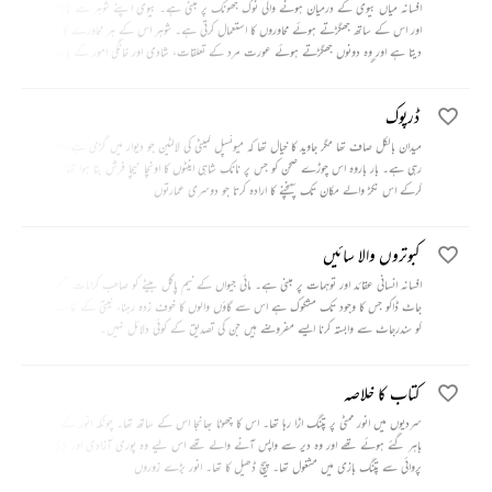
افسانہ میاں بیوی کے درمیان ہونے والی نوک جھونک پر مبنی ہے۔ بیوی اپنے شوہر سے ناراض ہے
اور اس کے ساتھ جھگڑتے ہوئے محاوروں کا استعمال کرتی ہے۔ شوہر اس کے ہر محاورے کا جواب
دیتا ہے اور وہ دونوں جھگڑتے ہوئے عورت مرد کے تعلقات، شادی اور خانگی امور کے بارے میں
بڑی دلچسپ گفتگو کرتے جاتے ہیں۔
ڈرپوک
میدان بالکل صاف تھا مگر جاوید کا خیال تھا کہ میونسپل کمیٹی کی لالٹین جو دیوار میں گڑی ہے، اس کوگھور
رہی ہے۔ بار باروہ اس چوڑے صحن کو جس پر نانک شاہی اینٹوں کا اونچا نیچا فرش بنا ہوا تھا، طے
کرکے اس نکڑ والے مکان تک پہنچنے کا ارادہ کرتا جو دوسری عمارتوں
کبوتروں والا سائیں
افسانہ انسانی عقائد اور توہمات پر مبنی ہے۔ مائی جیواں کے نیم پاگل بیٹے کو صاحب کرامات سمجھنا، سندر
جاٹ ڈاکو جس کا وجود تک مشکوک ہے اس سے گاؤں والوں کا خوف زدہ رہنا، نیتی کے غائب ہونے
کو سندرجاٹ سے وابستہ کرنا ایسے مفروضے ہیں جن کی تصدیق کے کوئی دلائل نہیں۔
کتاب کا خلاصہ
سردیوں میں انور ممٹی پر پتنگ اڑا رہا تھا۔ اس کا چھوٹا بھانجا اس کے ساتھ تھا۔ چونکہ انور کے والد کہیں
باہر گئے ہوئے تھے اور وہ دیر سے واپس آنے والے تھے اس لیے وہ پوری آزادی اور بڑی بے
پروائی سے پتنگ بازی میں مشغول تھا۔ پیچ ڈھیل کا تھا۔ انور بڑے زوروں