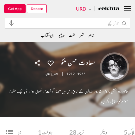
URD
Get App
Donate
شاعر
شعر
لغت
ویڈیو
ای-کتاب
سعادت حسن منٹو
1912 - 1955
|
لاہور
,
پاکستان
ناموراردو فکشن رائیٹر- شاہکار افسانوں کے خالق، جن میں 'ٹھنڈا گوشت' ، 'کھول دو' ، ٹوبہ ٹیک سنگھ'،
'بو' وغیرہ قابل ذکر ہیں
لاگ
5
دیگر
ترجمہ
28
ناولٹ
1
خط
10