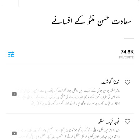
سعادت حسن منٹو کے افسانے
74.8K
FAVORITE
ٹھنڈا گوشت
ایشر سنگھ جونہی ہوٹل کے کمرے میں داخل ہوا، کلونت کور پلنگ پر سے اٹھی۔ اپنی تیز تیز آنکھوں
سے اس کی طرف گھور کے دیکھا اور دروازے کی چٹخنی بند کردی۔ رات کے بارہ بج چکے تھے، شہر کا
مضافات ایک عجیب پراسرار خاموشی میں غرق تھا۔ کلونت کور پلنگ پر آلتی پالتی
ٹوبہ ٹیک سنگھ
اس افسانہ میں نقل مکانی کے کرب کو موضوع بنایا گیا ہے۔ تقسیم ہند کے بعد جہاں ہر چیز کا تبادلہ ہو
رہا تھا وہیں قیدیوں اور پاگلوں کو بھی منتقل کرنے کا منصوبہ بنایا گیا۔ فضل دین پاگل کو صرف اس بات