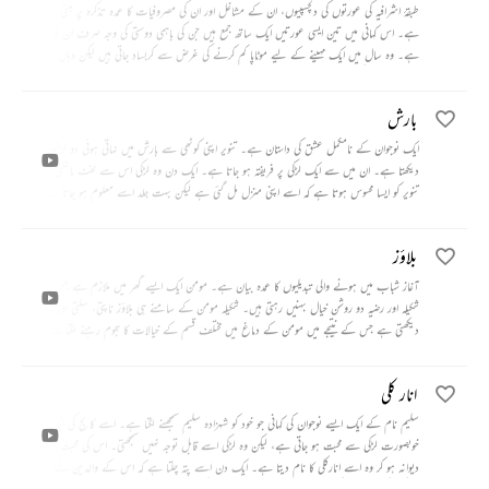
طبقۂ اشرافیہ کی عورتوں کی دلچسپیوں، ان کے مشاغل اور ان کی مصروفیات کا عمدہ تذکرہ پر مبنی عمدہ کہانی
ہے۔ اس کہانی میں تین ایسی عورتیں ایک ساتھ جمع ہیں جن کی باہمی دوستی کی وجہ صرف ان کا موٹاپا
ہے۔ وہ سال میں ایک مہینے کے لیے موٹاپا کم کرنے کی غرض سے کربساد جاتی ہیں لیکن وہاں بھی وہ
ایک دوسرے کی حرص میں مرغن غذاؤں سے پرہیز نہیں کرتیں اور برسہا برس گزر جانے کے بعد بھی
ان کے موٹاپے میں کوئی فرق نہیں آتا۔
بارش
ایک نوجوان کے نامکمل عشق کی داستان ہے۔ تنویر اپنی کوٹھی سے بارش میں نہاتی ہوئی دو لڑکیوں کو
دیکھتا ہے۔ ان میں سے ایک لڑکی پر فریفتہ ہو جاتا ہے۔ ایک دن وہ لڑکی اس سے لفٹ مانگتی ہے اور
تنویر کو ایسا محسوس ہوتا ہے کہ اسے اپنی منزل مل گئی ہے لیکن بہت جلد اسے معلوم ہو جاتا ہے کہ وہ
کسبی ہے اور تنویر مغموم ہو جاتا ہے۔
بلاؤز
آغاز شباب میں ہونے والی تبدیلیوں کا عمدہ بیان ہے۔ مومن ایک ایسے گھر میں ملازم ہے جس میں
شکیلہ اور رضیہ دو روشن خیال بہنیں رہتی ہیں۔ شکیلہ مومن کے سامنے ہی بلاؤز ناپتی، سلتی اور پہن کر
دیکھتی ہے جس کے نتیجے میں مومن کے دماغ میں مختلف قسم کے خیالات کا ہجوم رہنے لگتا ہے اور
پھر ایک دن وہ نئی لذت سے آشنا ہوتا ہے۔
انار کلی
سلیم نام کے ایک ایسے نوجوان کی کہانی جو خود کو شہزادہ سلیم سمجھنے لگتا ہے۔ اسے کالج کی ایک
خوبصورت لڑکی سے محبت ہو جاتی ہے، لیکن وہ لڑکی اسے قابل توجہ نہیں سمجھتی۔ اس کی محبت میں
دیوانہ ہو کر وہ اسے انارکلی کا نام دیتا ہے۔ ایک دن اسے پتہ چلتا ہے کہ اس کے والدین نے اسی