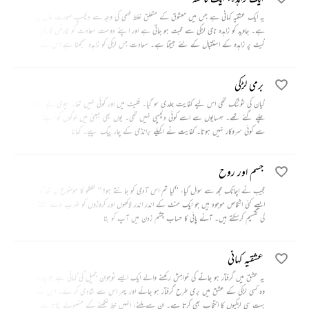
یہ ایک عشقیہ کہانی ہے جس میں معشوق کے متعلق غلط فہمی کی وجہ سے دلچسپ صورت حال پیدا ہو گئی
ہے۔ جاوید کو زاہدہ نامی لڑکی سے محبت ہو جاتی ہے اور اپنے دوست سعادت کو لارنس گارڈن کے
گیٹ پر زاہدہ کے استقبال کے لئے بھیجتا ہے۔ سعادت جس لڑکی کو زاہدہ سمجھتا ہے اس کے بارے
میں تانگہ والا بتاتا ہے کہ وہ فاحشہ ہے۔ گھبرا کر سعادت وہیں تانگہ چھوڑ دیتا ہے اور وہ لارنس گارڈن
واپس آتا ہے تو جاوید کو زاہدہ سے محو گفتگو پاتا ہے۔
برمی لڑکی
گیان کی شوٹنگ تھی اس لیے کفایت جلدی سو گیا۔ فلیٹ میں اور کوئی نہیں تھا۔ بیوی بچے راولپنڈی
چلے گئے تھے۔ ہمسایوں سے اسے کوئی دلچسپی نہیں تھی۔ یوں بھی بمبئی میں لوگوں کو اپنے ہمسایوں
سے کوئی سروکار نہیں ہوتا۔ کفایت نے اکیلے برانڈی کے چار پیگ پیے۔ کھانا
جسم اور روح
مجیب نے اچانک مجھ سے سوال کیا، ’’کیا تم اس آدمی کو جانتے ہو؟‘‘ گفتگو کا موضوع یہ تھا کہ دنیا میں
ایسے کئی اشخاص موجود ہیں جو ایک منٹ کے اندر اندر لاکھوں اور کروڑوں کو ضرب دے سکتے ہیں، ان
کی تقسیم کرسکتے ہیں۔ آنے پائی کا حساب چشم زدن میں آپ کو بتا
عشقیہ کہانی
یہ عشق میں گرفتار ہو جانے کی خواہش رکھنے والے ایک ایسے نوجوان جمیل کی کہانی ہے جو چاہتا ہے کہ
وہ کسی لڑکی کے عشق میں بری طرح گرفتار ہو جائے اور پھر اس سے شادی کر لے۔ اس کے لیے وہ
بہت سی لڑکیوں کا انتخاب بھی کرتا ہے۔ ان سے ملنے، انہیں خط لکھنے کے منصوبے بناتا ہے، لیکن