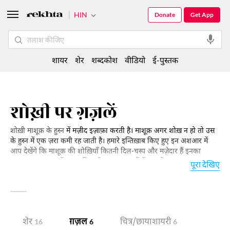
HIN
Donate
Get App
शायर
शेर
शब्दकोश
वीडियो
ई-पुस्तक
शोख़ी पर ग़ज़लें
शोख़ी माशूक़ के हुस्न
में मज़ीद इज़ाफ़ा करती है। माशूक़ अगर शोख़ न हो तो उस
के हुस्न में एक ज़रा कमी रह जाती है। हमारे इन्तिख़ाब किए हुए इन अशआर में
आप देखेंगे कि माशूक़ की शोख़ियाँ कितनी दिल-चस्प और मज़ेदार हैं इनका
इज़हार अक्सर जगहों पर आशिक़ के साथ मुकालमें में हुआ है।
पूरा देखिए
शेर
ग़ज़ल
चित्र/छाया शायरी
16
6
6