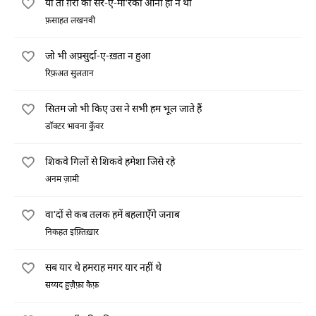
या तो ग़ैरों को सर-ए-मा'रका आना ही न था
फ़साहत लखनवी
जो भी अफ़्सुर्दा-ए-ख़ता न हुआ
रिफ़अत सुलतान
सितम जो भी किए उस ने सभी हम भूल जाते हैं
डॉक्टर भावना कुँवर
शिकवे गिलों से शिकवे हमेशा जिसे रहे
अनम ज़ामी
वा'दों से कब तलक हमें बहलाएँगे जनाब
निकहत इफ़्तिख़ार
सब यार थे हमराह मगर यार नहीं थे
सय्यद हुज़ैफ़ा कैफ़