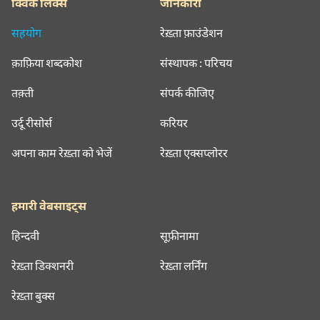
क्विक लिंक्स
जानकारी
सहयोग
रेख़्ता फ़ाउंडेशन
क़ाफ़िया शब्दकोश
संस्थापक : परिचय
तक़्ती
संपर्क कीजिए
उर्दू रीसोर्स
करियर
अपना काम रेख़्ता को भेजें
रेख़्ता एक्सप्लोरर
हमारी वेबसाइट्स
हिन्दवी
सूफ़ीनामा
रेख़्ता डिक्शनरी
रेख़्ता लर्निंग
रेख़्ता बुक्स