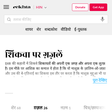
HIN
Donate
Get App
शायर
शेर
शब्दकोश
वीडियो
ई-पुस्तक
शिकवा पर ग़ज़लें
इश्क़ की कहानी में शिकवे
शिकायतों की अपनी एक जगह और अपना एक लुत्फ़
है। इस मौक़े पर आशिक़ का कमाल ये होता है कि वो माशूक़ के ज़ालिम-ओ-जफ़ा
और उस की बे-एतिनाई का शिकवा इस तौर पर करता है कि माशूक़ मुद्दुआ भी पा
जाए और आशिक़ बद-नाम भी न हो। इश्क़ की कहानी का ये दिल-चस्प हिस्सा
पूरा देखिए
हमारे इस इन्तिख़ाब में पढ़िए।
शेर
ग़ज़ल
नज़्म
चित्र/छाया शायरी
68
26
1
9