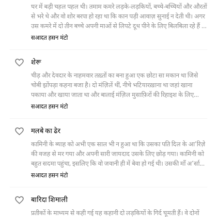
घर में बड़ी चहल पहल थी। तमाम कमरे लड़के-लड़कियों, बच्चे-बच्चियों और औरतों
से भरे थे और वो शोर बरपा हो रहा था कि कान पड़ी आवाज़ सुनाई न देती थी। अगर
उस कमरे में दो तीन बच्चे अपनी माओं से लिपटे दूध पीने के लिए बिलबिला रहे हैं तो
दूसरे कमरे में छोटी छोटी लड़कियां
सआदत हसन मंटो
शेरू
चीड़ और देवदार के नाहमवार तख़्तों का बना हुआ एक छोटा सा मकान था जिसे
चोबी झोंपड़ा कहना बजा है। दो मंज़िलें थीं, नीचे भटियारख़ाना था जहां खाना
पकाया और खाया जाता था और बालाई मंज़िल मुसाफ़िरों की रिहाइश के लिए
मख़सूस थी। ये मंज़िल दो कमरों पर मुश्तमिल थी।
सआदत हसन मंटो
मलबे का ढेर
कामिनी के ब्याह को अभी एक साल भी न हुआ था कि उसका पति दिल के आ’रिज़े
की वजह से मर गया और अपनी सारी जायदाद उसके लिए छोड़ गया। कामिनी को
बहुत सदमा पहुंचा, इसलिए कि वो जवानी ही में बेवा हो गई थी। उसकी माँ अ’र्सा
हुआ उसके बाप को दाग़-ए-मुफ़ारक़त दे गई थी।
सआदत हसन मंटो
बारिदा शिमाली
प्रतीकों के माध्यम से कही गई यह कहानी दो लड़कियों के गिर्द घूमती हैं। वे दोनों