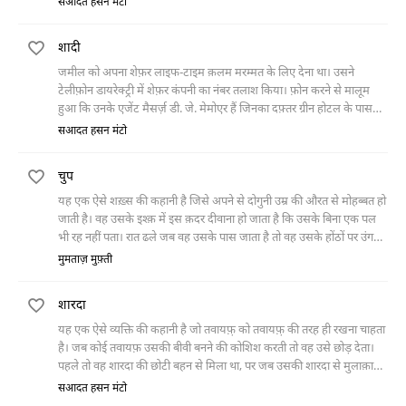
सआदत हसन मंटो
काम ख़त्म करने के बाद अपनी नींद पूरी करना चाहती है। आख़िर-कार तंग आकर
अंजाम की परवाह किए बिना वो दलाल का ख़ून कर देती है और गहरी नींद सो जाती
शादी
है।"
जमील को अपना शेफ़र लाइफ-टाइम क़लम मरम्मत के लिए देना था। उसने
टेलीफ़ोन डायरेक्ट्री में शेफ़र कंपनी का नंबर तलाश किया। फ़ोन करने से मालूम
हुआ कि उनके एजेंट मैसर्ज़ डी. जे. मेमोएर हैं जिनका दफ़्तर ग्रीन होटल के पास
वाक़ा है। जमील ने टैक्सी ली और फोर्ट
सआदत हसन मंटो
चुप
यह एक ऐसे शख़्स की कहानी है जिसे अपने से दोगुनी उम्र की औरत से मोहब्बत हो
जाती है। वह उसके इश्क़ में इस क़दर दीवाना हो जाता है कि उसके बिना एक पल
भी रह नहीं पता। रात ढले जब वह उसके पास जाता है तो वह उसके होंठों पर उंगली
रखकर उसे चुप कर देती है। फिर जब उसकी शौहर से तलाक़ हो जाती है तो वह
मुमताज़ मुफ़्ती
अपनी माँ के ख़िलाफ़ जाकर उससे शादी कर लेता है। मगर शादी के बाद वह उसमें
पहली वाली लज्ज़त महसूस नहीं कर पाता। बाद में वह उसे छोड़कर चली जाती है
शारदा
और दूसरे मर्द से शादी कर लेती है।
यह एक ऐसे व्यक्ति की कहानी है जो तवायफ़़ को तवायफ़़ की तरह ही रखना चाहता
है। जब कोई तवायफ़ उसकी बीवी बनने की कोशिश करती तो वह उसे छोड़ देता।
पहले तो वह शारदा की छोटी बहन से मिला था, पर जब उसकी शारदा से मुलाक़ात
हुई तो वह उसे भूल गया। शारदा एक बच्चे की माँ है और देखने में ठीक-ठाक लगती
सआदत हसन मंटो
है। बिस्तर में उसे शारदा में ऐसी लज्ज़त महसूस होती है कि वह उसे कभी भूल नहीं