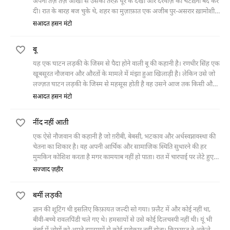
अपनी तेज़ तेज़ आँखों से उसकी तरफ़ घूर के देखा और दरवाज़े की चटख़्नी बंद कर
दी। रात के बारह बज चुके थे, शहर का मुज़ाफ़ात एक अजीब पुर-असरार ख़ामोशी
में ग़र्क़ था। कुलवंत कौर पलंग पर आलती
सआदत हसन मंटो
बू
यह एक घाटन लड़की के जिस्म से पैदा होने वाली बू की कहानी है। रणधीर सिंह एक
खू़बसूरत नौजवान और औरतों के मामले में मंझा हुआ खिलाड़ी है। लेकिन उसे जो
लज्ज़त घाटन लड़की के जिस्म से महसूस होती है वह उसने आज तक किसी और
औरत में महसूस नहीं की थी। रणधीर को पसीने की बू से सख़्त नफ़रत है। फिर वह
सआदत हसन मंटो
उस घाटन लड़की के जिस्म की बू को अपनी रग-रग में बसा लेने के लिए तड़पता
रहता है।
नींद नहीं आती
एक ऐसे नौजवान की कहानी है जो ग़रीबी, बेबसी, भटकाव और अर्धस्वप्नावस्था की
चेतना का शिकार है। वह अपनी आर्थिक और सामाजिक स्थिति सुधारने की हर
मुमकिन कोशिश करता है मगर कामयाब नहीं हो पाता। रात में चारपाई पर लेटे हुए
मच्छरों की भिनभिनाहट और कुत्तों के भौंकने की आवाज़ सुनता हुआ वह अपनी
सज्जाद ज़हीर
बीती ज़िंदगी के कई वाक़िआत याद करता है और सोचता है कि उसने इस ज़िंदगी को
बेहतर करने के लिए कितनी जद्द-ओ-जहद की है।
बर्मी लड़की
ज्ञान की शूटिंग थी इसलिए किफ़ायत जल्दी सो गया। फ़्लैट में और कोई नहीं था,
बीवी-बच्चे रावलपिंडी चले गए थे। हमसायों से उसे कोई दिलचस्पी नहीं थी। यूं भी