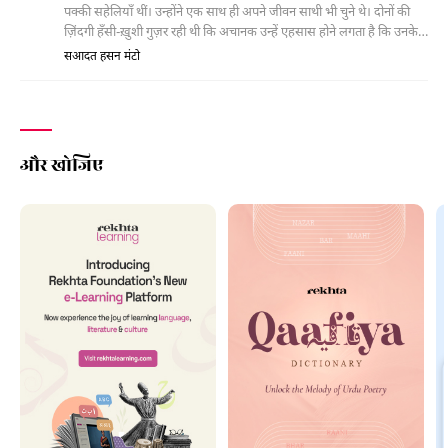
पक्की सहेलियाँ थीं। उन्होंने एक साथ ही अपने जीवन साथी भी चुने थे। दोनों की
ज़िंदगी हँसी-ख़ुशी गुज़र रही थी कि अचानक उन्हें एहसास होने लगता है कि उनके
जीवन साथी उनके लिए सही नहीं हैं। फिर एक इत्तिफ़ाक़़ के चलते उनके जीवन
सआदत हसन मंटो
साथी एक-दूसरे से बदल जाते हैं। इस बदलाव के बाद उन्हें महसूस होता है कि अब
वे सही जीवन साथी के साथ हैं।
और खोजिए