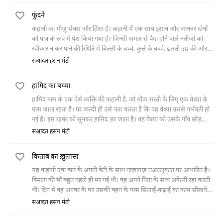
पाता। शारदा अपने घर लौट जाती है, तो वह उसे दोबारा बुला लेता है। इस बार घर
फुंदने
आकर जब शारदा बीवी की तरह उसकी देखभाल करने लगती है तो वो उससे उक्ता
जाता है और उसे वापस भेज देता है।
कहानी का मौज़ू सेक्स और हिंसा है। कहानी में एक साथ इंसान और जानवर दोनों
को पात्र के रूप में पेश किया गया है। जिन्सी अमल से पैदा होने वाले नतीजों को
स्वीकार न कर पाने की स्थिति में बिल्ली के बच्चे, कुत्ते के बच्चे, ढलती उम्र की औरतें
जिनमें जिन्सी कशिश बाक़ी नहीं, वे सब के सब मौत का शिकार होते नज़र आते हैं।
सआदत हसन मंटो
हामिद का बच्चा
हामिद नाम के एक ऐसे व्यक्ति की कहानी है, जो मौज-मस्ती के लिए एक वेश्या के
पास जाता रहता है। पर जल्दी ही उसे पता चलता है कि वह वेश्या उससे गर्भवती हो
गई है। इस ख़बर को सुनकर हामिद डर जाता है। वह वेश्या को उसके गाँव छोड़
आता है। उसके बाद वह योजना बनाता है कि जैसे ही बच्चा पैदा होगा वह उसे दफ़न
सआदत हसन मंटो
कर देगा। मगर बच्चे की पैदाइश के बाद जब वह उसे दफ़न करने गया तो उसने एक
नज़र बच्चे को देखा। बच्चे की शक्ल हू-ब-हू उस वेश्या के दलाल से मिलती थी।
किताब का ख़ुलासा
यह कहानी एक बाप के अपनी बेटी के साथ नाजायज़ तअल्लुक़़ात पर आधारित है।
बिमला की माँ बहुत पहले ही मर गई थी। वह अपने पिता के साथ अकेली रहा करती
थी। दिन में वह अनवर के घर उसकी बहन के पास सिलाई-कढ़ाई का काम सीखने
आया करती थी। उसे अनवर से मोहब्बत थी, पर वह उसका इज़हार नहीं कर पाती
सआदत हसन मंटो
थी। एक बार वह शदीद बीमार हुई और उसने अनवर के घर आना छोड़ दिया। बाद में
पता चला कि उसके यहाँ मरा हुआ बच्चा पैदा हुआ था, जो उसी के बाप का था।