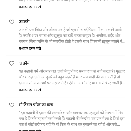
बंबई में लोगों को अपने हमसायों से कोई सरोकार नहीं होता। किफ़ायत ने अकेले
ब्रांडी के चार पैग पिए। खाना
सआदत हसन मंटो
जानकी
जानकी एक ज़िंदा और जीवंत पात्र है जो पूना से बम्बई फ़िल्म में काम करने आती
है। उसके अंदर ममता और ख़ुलूस का ठाठें मारता समुंदर है। अज़ीज़, सईद और
नरायन, जिस व्यक्ति के भी नज़दीक होती है उसके साथ जिस्मानी ख़ुलूस बरतने में
कोई तकल्लुफ़ महसूस नहीं करती। उसकी नफ़्सियाती पेचीदगियाँ कुछ इस तरह की
सआदत हसन मंटो
हैं कि जिस वक़्त वह एक शख़्स से जिस्मानी रिश्तों में जुड़ती है, ठीक उसी वक़्त उसे
दूसरे की बीमारी का भी ख़याल सताता रहता है। जिन्सी मैलानात का तज्ज़िया करती
दो क़ौमें
हुई यह एक उम्दा कहानी है।
यह कहानी धर्म और मोहब्बत दोनों बिन्दुओं पर समान रूप से चर्चा करती है। मुख़्तार
और शारदा दोनों एक दूसरे को बहुत चाहते हैं मगर जब शादी की बात आती है तो
दोनों अपने-अपने धर्म पर अड़ जाते हैं। ऐसे में उनकी मोहब्बत तो पीछे रह जाती है
और धर्म उन दोनों पर हावी हो जाता है। दोनों अपने-अपने रास्ते वापस चले जाते हैं।
सआदत हसन मंटो
सौ कैंडल पॉवर का बल्ब
"इस कहानी में इंसान की स्वाभाविक और भावनात्मक पहलूओं को गिरफ़्त में लिया
गया है जिनके तहत वो कर्म करते हैं। कहानी की केन्द्रीय पात्र एक वेश्या है जिसे इस
बात से कोई सरोकार नहीं कि वो किस के साथ रात गुज़ारने जा रही है और उसे
कितना मुआवज़ा मिलेगा बल्कि वो दलाल के इशारे पर कर्म करने और किसी तरह