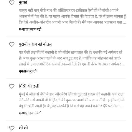
नुत्फ़ा
मालूम नहीं बाबू गोपी नाथ की शख़्सियत दर-हक़ीक़त ऐसी ही थी जैसी आप ने
अफ़साने में पेश की है, या महज़ आपके दिमाग़ की पैदावार है, पर मैं इतना जानता हूँ
कि ऐसे अजीब-ओ-ग़रीब आदमी आम मिलते हैं। मैंने जब आपका अफ़साना पढ़ा तो
मेरा दिमाग़ फ़ौरन ही अपने एक दोस्त की
सआदत हसन मंटो
पुरानी शराब नई बोतल
यह ऐसी लड़की की कहानी है जो मॉर्डन ख़यालात की है। उसकी कई अफे़यर रहे
हैं। मगर कुछ अरसा चलने के बाद सब टूट गए हैं, क्योंकि वह मोहब्बत को वादों-
इरादों से ज़्यादा शारीरिक रूप में तवज्जो देती है। एमजी के साथ उसका अफे़यर भी
इसी वजह से टूटा था, जिसके साथ बाद में उसकी सहेली सफ़्फ़ो ने शादी कर ली
मुमताज़ मुफ़्ती
थी।
मिस्री की डली
मुंबई में लीक से बँधी बेजान और बेरंग ज़िंदगी गुज़ारते शख़्स की कहानी। एक रोज़़
लेटे-लेटे उसे अपनी बीती ज़िंदगी की कुछ घटनाओं की याद आती है। इन्हीं यादों में
बेगू भी चली आती है। बेगू वह लड़की है जिससे वह अपने कश्मीर दौरे पर मिला था।
वह उस से मोहब्बत करने लगा था। उन दिनों को याद करते हुए उसे इस बात का
सआदत हसन मंटो
शिद्दत से एहसास होता है कि बेगू के साथ बिताए दिन उसकी ज़िंदगी के सब से
हसीन दिन थे।
शो शो