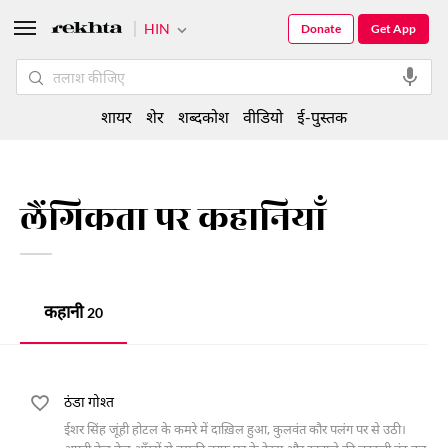
HIN
Donate
Get App
शायर
शेर
शब्दकोश
वीडियो
ई-पुस्तक
लैंगिकता पर कहानियाँ
कहानी
20
ठंडा गोश्त
ईशर सिंह जूंही होटल के कमरे में दाख़िल हुआ, कुलवंत कौर पलंग पर से उठी।